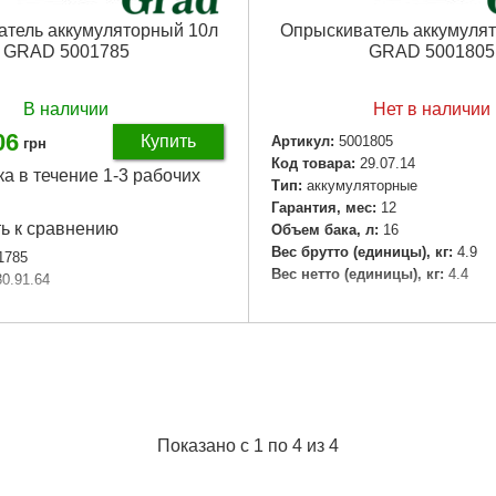
тель аккумуляторный 10л
Опрыскиватель аккумуля
GRAD 5001785
GRAD 5001805
В наличии
Нет в наличии
06
Купить
Артикул:
5001805
грн
Код товара:
29.07.14
ка в течение 1-3 рабочих
Tип:
аккумуляторные
Гарантия, мес:
12
ь к сравнению
Объем бака, л:
16
Вес брутто (единицы), кг:
4.9
1785
Вес нетто (единицы), кг:
4.4
30.91.64
Подробнее...
единицы), кг:
4,5
иницы), кг:
4
цы, м³:
0,027216
Подробнее...
Показано с 1 по 4 из 4