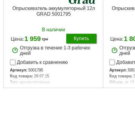
Опрыскиватель аккумуляторный 12л
Опрыскива
GRAD 5001795
В наличии
1 959
1 8
Купить
Цена:
Цена:
грн
Отгрузка в течение 1-3 рабочих
Отгруз
дней
дней
Добавить к сравнению
Добавит
Артикул:
5001795
Артикул:
500
Код товара:
29.07.15
Код товара:
Tип:
аккумуляторные
Объем, л:
10
Гарантия, мес:
12
Вес брутто (
Объем бака, л:
12
Вес нетто (ед
Вес брутто (единицы), кг:
4.7
Объем едини
Вес нетто (единицы), кг:
4.2
Подробнее...