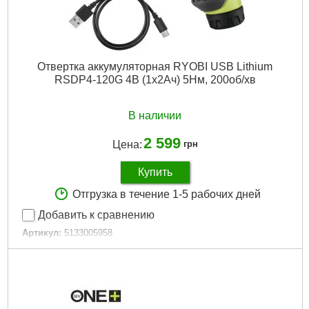
Отвертка аккумуляторная RYOBI USB Lithium
RSDP4-120G 4В (1х2Ач) 5Нм, 200об/хв
В наличии
2 599
Цена:
грн
Купить
Отгрузка в течение 1-5 рабочих дней
Добавить к сравнению
Артикул:
5133005958
Код товара:
30.60.19
Габариты упаковки:
253x75x75 мм
Вес брутто:
634 г
Подробнее...