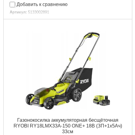
Добавить к сравнению
Артикул:
5133002891
Код товара:
30.60.13
Габариты упаковки:
220x120x80 мм
Вес брутто:
620 г
Подробнее...
Газонокосилка аккумуляторная бесщёточная
RYOBI RY18LMX33A-150 ONE+ 18В (ЗП+1х5Ач)
33см