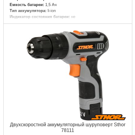
Емкость батареи:
1,5 Ач
Тип аккумулятора:
li-ion
Индикатор состояния батареи:
не
Применение:
Дерево, бетон, металл
Время зарядки:
60 мин
Инсульт:
так
Количество батарей в комплекте:
2
Подробнее...
Двухскоростной аккумуляторный шуруповерт Sthor
78111