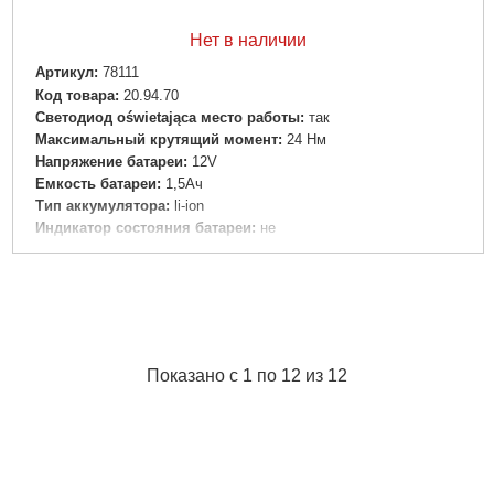
Нет в наличии
Артикул:
78111
Код товара:
20.94.70
Светодиод oświetająca место работы:
так
Максимальный крутящий момент:
24 Нм
Напряжение батареи:
12V
Емкость батареи:
1,5Ач
Тип аккумулятора:
li-ion
Индикатор состояния батареи:
не
Применение:
Бетон, бумажные и кирпич
Время зарядки:
60 мин
Инсульт:
так
Количество батарей в комплекте:
1
Подробнее...
Показано с 1 по 12 из 12