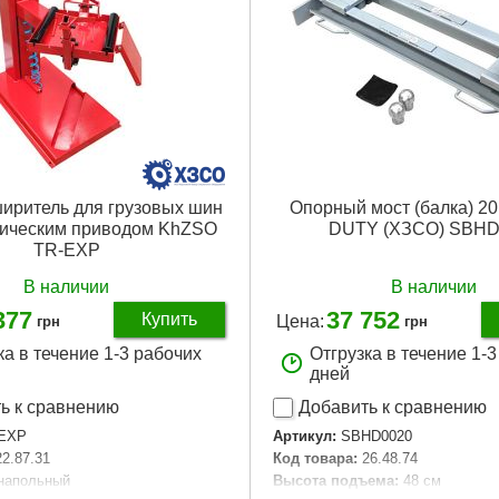
иритель для грузовых шин
Опорный мост (балка) 20
тическим приводом KhZSO
DUTY (ХЗСО) SBHD
TR-EXP
В наличии
В наличии
377
37 752
Купить
Цена:
грн
грн
ка в течение 1-3 рабочих
Отгрузка в течение 1-
дней
ь к сравнению
Добавить к сравнению
EXP
Артикул:
SBHD0020
22.87.31
Код товара:
26.48.74
 напольный
Высота подъема:
48 см