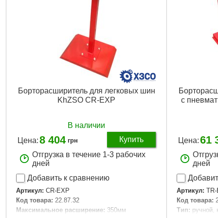
Борторасширитель для легковых шин
Борторасш
KhZSO CR-EXP
с пневма
В наличии
8 404
61 
Купить
Цена:
Цена:
грн
Отгрузка в течение 1-3 рабочих
Отгруз
дней
дней
Добавить к сравнению
Добавит
Артикул:
CR-EXP
Артикул:
TR-
Код товара:
22.87.32
Код товара:
Максимальное расширение:
350мм
Тип:
ручной,