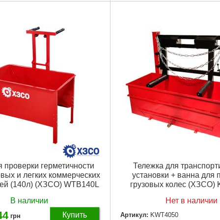
матический
Высота подхвата:
230 мм
ность:
300 кг
Грузоподъемность:
20 т
еса:
15-24''
Подробнее...
:
150-500 мм
ема:
700 мм
вата:
50 мм
ение в системе:
8-10 Бар
5х1240х1545 мм
24''
Подробнее...
я проверки герметичности
Тележка для транспорт
овых и легких коммерческих
установки + ванна для 
ей (140л) (ХЗСО) WTB140L
грузовых колес (ХЗСО)
В наличии
Нет в наличии
44
Купить
Артикул:
KWT4050
грн