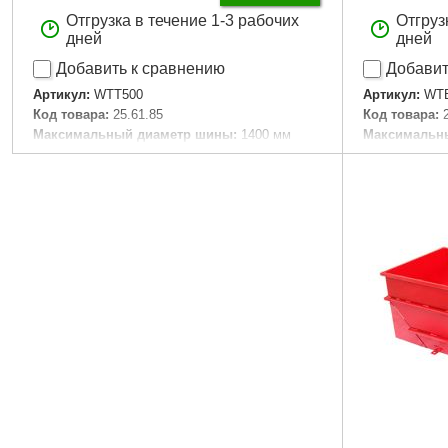
Отгрузка в течение 1-3 рабочих
Отгруз
дней
дней
Добавить к сравнению
Добавит
Артикул:
WTT500
Артикул:
WT
Код товара:
25.61.85
Код товара:
Максимальный диаметр шины:
1400 мм
Максимальны
Грузоподъемность:
500 кг
Высота:
1248
Ширина:
815
Подробнее...
Дли­на:
973 м