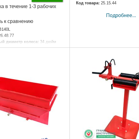
Код товара:
25.15.44
ка в течение 1-3 рабочих
Подробнее...
ь к сравнению
B140L
26.48.77
й диаметр колеса:
34 дюйм
 мм
 мм
м
Подробнее...