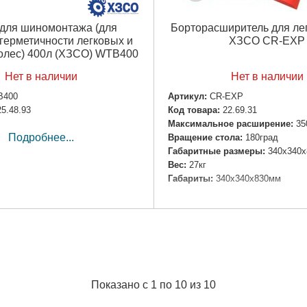
для шиномонтажа (для
Борторасширитель для ле
герметичности легковых и
ХЗСО CR-EXP
колес) 400л (ХЗСО) WTB400
Нет в наличии
Нет в наличии
B400
Артикул:
CR-EXP
25.48.93
Код товара:
22.69.31
Максимальное расширение:
35
Подробнее...
Вращение стола:
180град
Габаритные размеры:
340х340х
Вес:
27кг
Габариты:
340х340х830мм
Подробнее...
Показано с 1 по 10 из 10