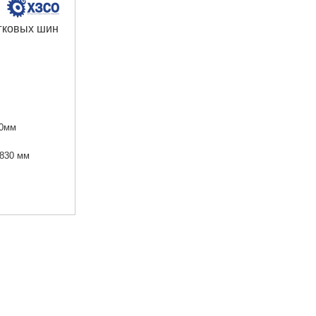
гковых шин
0мм
830 мм