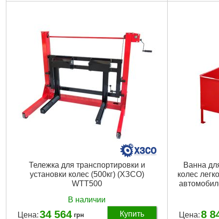
Вращение стола:
180град
Привод:
пнев
Габаритные размеры:
340х340х830 мм
Грузоподъем
Габариты:
340х340х830мм
Диаметр кол
Габариты упаковки:
600x400x1000 мм
Ширина шин
Вес брутто:
49,000 г
Высота подъ
Высота подх
Подробнее...
Рабочее давл
Размеры:
81
Вес:
137 кг
Ø колеса:
15-
Тележка для транспортировки и
Ванна дл
установки колес (500кг) (ХЗСО)
колес легк
WTT500
автомобил
В наличии
34 564
8 8
Купить
Цена:
Цена:
грн