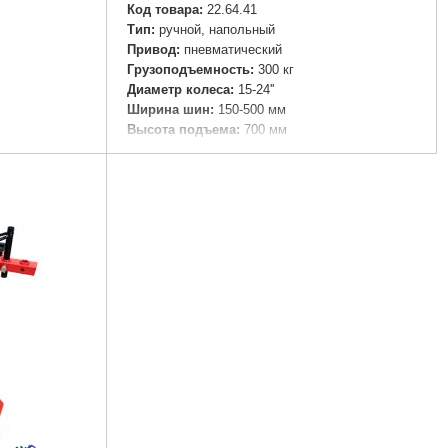
Код товара:
22.64.41
Тип:
ручной, напольный
Привод:
пневматический
Грузоподъемность:
300 кг
Диаметр колеса:
15-24''
Ширина шин:
150-500 мм
Высота подъема:
700 мм
Высота подхвата:
50 мм
Рабочее давление в системе:
8-10 Атм
Размеры:
1545x1100x720 мм
Вес:
137 кг
Ø колеса:
15-24''
Подробнее...