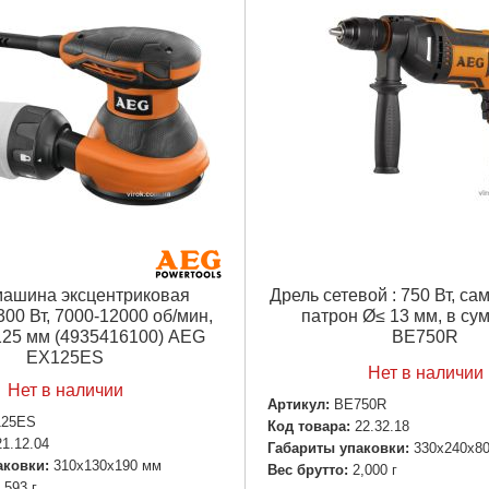
ашина эксцентриковая
Дрель сетевой : 750 Вт, са
300 Вт, 7000-12000 об/мин,
патрон Ø≤ 13 мм, в су
125 мм (4935416100) AEG
BE750R
EX125ES
Нет в наличии
Нет в наличии
Артикул:
BE750R
125ES
Код товара:
22.32.18
21.12.04
Габариты упаковки:
330x240x8
аковки:
310x130x190 мм
Вес брутто:
2,000 г
,593 г