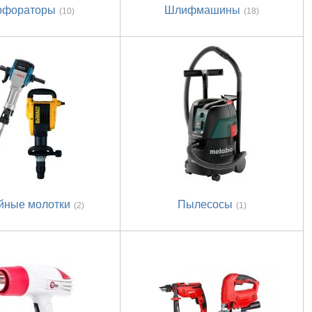
рфораторы
Шлифмашины
(10)
(18)
йные молотки
Пылесосы
(2)
(1)