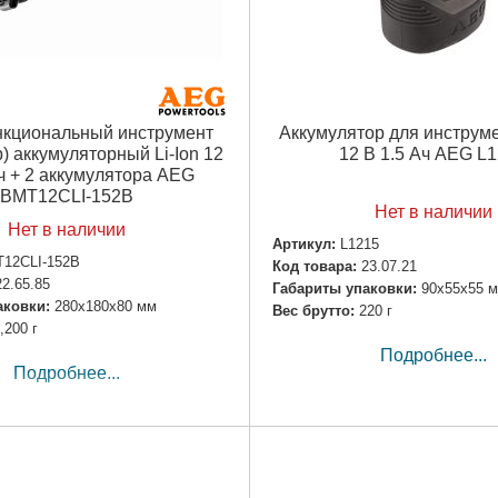
кциональный инструмент
Аккумулятор для инструме
) аккумуляторный Li-Ion 12
12 В 1.5 Ач AEG L
Ач + 2 аккумулятора AEG
BMT12CLI-152B
Нет в наличии
Нет в наличии
Артикул:
L1215
12CLI-152B
Код товара:
23.07.21
22.65.85
Габариты упаковки:
90x55x55 
аковки:
280x180x80 мм
Вес брутто:
220 г
,200 г
Подробнее...
Подробнее...