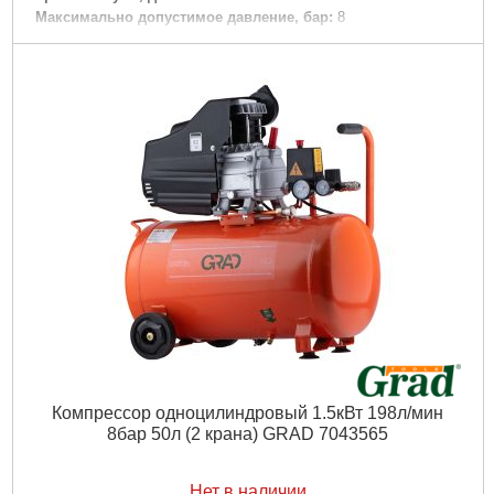
Максимально допустимое давление, бар:
8
Объем ресивера, л:
100
Рвзмер:
1160 х 450 х 810 мм
Максимальное количество оборотов, об/мин:
2850
Вес брутто (единицы), кг:
86,9
Вес нетто (единицы), кг:
79
Объем единицы, м³:
0,42282
Тип упаковки:
картонная коробка
Подробнее...
Компрессор одноцилиндровый 1.5кВт 198л/мин
8бар 50л (2 крана) GRAD 7043565
Нет в наличии