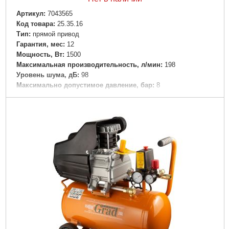
Артикул:
7043565
Код товара:
25.35.16
Tип:
прямой привод
Гарантия, мес:
12
Мощность, Вт:
1500
Максимальная производительность, л/мин:
198
Уровень шума, дБ:
98
Максимально допустимое давление, бар:
8
Объем ресивера, л:
50
Рвзмер:
640×290×650 мм
Максимальное количество оборотов, об/мин:
2850
Вес брутто (единицы), кг:
26.6
Вес нетто (единицы), кг:
25
Тип упаковки:
картонная коробка
Подробнее...