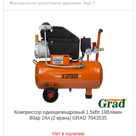
Максимально допустимое давление, бар:
8
Объем ресивера, л:
50
Рвзмер:
730 х 390 х 680 мм
Максимальное количество оборотов, об/мин:
2850
Вес брутто (единицы), кг:
38.1
Вес нетто (единицы), кг:
36.1
Объем единицы, м³:
0,193596
Тип упаковки:
картонная коробка
Габариты упаковки:
730x680x390 мм
Вес брутто:
35,000 г
Подробнее...
Компрессор одноцилиндровый 1.5кВт 198л/мин
8бар 24л (2 крана) GRAD 7043535
Нет в наличии