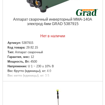
Аппарат сварочный инверторный ММА-140А
электрод 4мм GRAD 5387915
Нет в наличии
Артикул:
5387915
Код товара:
29.82.15
Tип:
Аппарат сварочный
Гарантия, мес:
12
Мощность, Вт:
4500
Напряжение:
U 1 ~ 230 ± 10% В
Вес брутто (единицы), кг:
4.0
Вес нетто (единицы), кг:
3.5
Объем единицы, м³:
0.009823
Длина упаковки, мм:
290
Ширина упаковки, мм:
180
Высота упаковки, мм:
175
Подробнее...