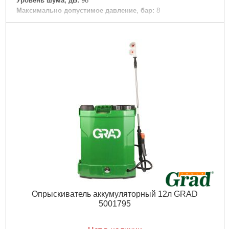
Уровень шума, дБ:
98
Максимально допустимое давление, бар:
8
Объем ресивера, л:
50
Рвзмер:
640 х 290 х 650 мм
Максимальное количество оборотов, об/мин:
2850
Вес брутто (единицы), кг:
26.6
Вес нетто (единицы), кг:
24.6
Тип упаковки:
картонная коробка
Подробнее...
Опрыскиватель аккумуляторный 12л GRAD
5001795