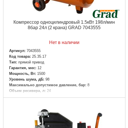
Компрессор одноцилиндровый 1.5кВт 198л/мин
8бар 24л (2 крана) GRAD 7043555
Нет в наличии
Артикул:
7043555
Код товара:
25.35.17
Tип:
прямой привод
Гарантия, мес:
12
Мощность, Вт:
1500
Уровень шума, дБ:
98
Максимально допустимое давление, бар:
8
Объем ресивера, л:
24
Рвзмер:
580×250×600 мм
Производительность (Q), л/мин:
198
Максимальное количество оборотов, об/мин:
2850
Вес брутто (единицы), кг:
21
Вес нетто (единицы), кг:
19
Тип упаковки:
картонная коробка