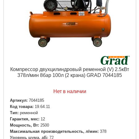
Объем единицы, м³:
0,178704
Тип упаковки:
картонная коробка
Габариты упаковки:
730x680x360 мм
Вес брутто:
35,000 г
Подробнее...
Компрессор двухцилиндровый ременной (V) 2.5кВт
378л/мин 8бар 100л (2 крана) GRAD 7044185
Нет в наличии
Артикул:
7044185
Код товара:
19.64.11
Tип:
ременной
Гарантия, мес:
12
Мощность, Вт:
2500
Максимальная производительность, л/мин:
378
Уровень шума, дБ:
72