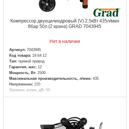
Компрессор двухцилиндровый (V) 2.5кВт 435л/мин
8бар 50л (2 крана) GRAD 7043945
Нет в наличии
Артикул:
7043945
Код товара:
19.64.12
Tип:
прямой привод
Гарантия, мес:
12
Мощность, Вт:
2500
Максимальная производительность, л/мин:
435
Напряжение:
220
Уровень шума, дБ:
98
Максимально допустимое давление, бар:
8
Объем ресивера, л:
50
Рвзмер:
730 х 360 х 680 мм
Максимальное количество оборотов, об/мин:
2850
Вес брутто (единицы), кг:
40.3
Вес нетто (единицы), кг:
38.3