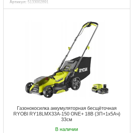
Артикул:
5133002891
Код товара:
30.60.13
Габариты упаковки:
220x120x80 мм
Вес брутто:
620 г
Подробнее...
Газонокосилка аккумуляторная бесщёточная
RYOBI RY18LMX33A-150 ONE+ 18В (ЗП+1х5Ач)
33см
В наличии