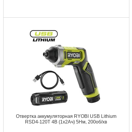
Отвертка аккумуляторная RYOBI USB Lithium
RSD4-120T 4В (1х2Ач) 5Нм, 200об/хв