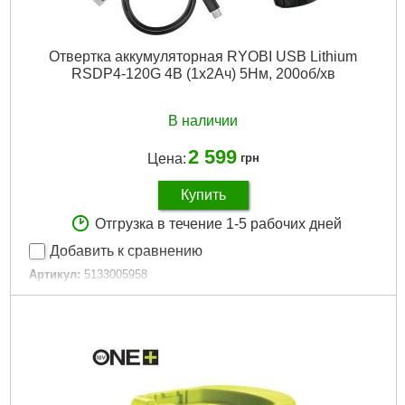
Отвертка аккумуляторная RYOBI USB Lithium
RSDP4-120G 4В (1х2Ач) 5Нм, 200об/хв
В наличии
2 599
Цена:
грн
Купить
Отгрузка в течение 1-5 рабочих дней
Добавить к сравнению
Артикул:
5133005958
Код товара:
30.60.19
Габариты упаковки:
253x75x75 мм
Вес брутто:
634 г
Подробнее...