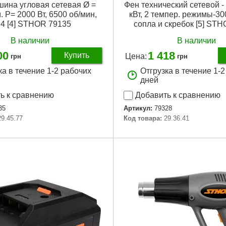
на угловая сетевая Ø =
Фен технический сетевой - 
. P= 2000 Вт, 6500 об/мин,
кВт, 2 темпер. режимы-300
4 [4] STHOR 79135
сопла и скребок [5] ST
В наличии
В наличии
00
1 418
Купить
Цена:
грн
грн
ка в течение 1-2 рабочих
Отгрузка в течение 1-
дней
ь к сравнению
Добавить к сравнению
35
Артикул:
79328
29.45.77
Код товара:
29.36.41
Подробнее...
Подробнее...