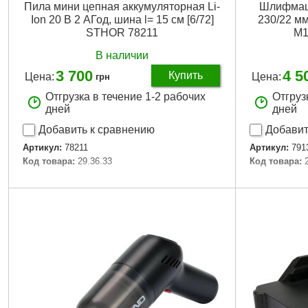
Пила мини цепная аккумуляторная Li-
Шлифмаши
Ion 20 В 2 АГод, шина l= 15 см [6/72]
230/22 мм
STHOR 78211
М1
В наличии
3 700
4 5
Купить
Цена:
Цена:
грн
Отгрузка в течение 1-2 рабочих
Отгруз
дней
дней
Добавить к сравнению
Добавит
Артикул:
78211
Артикул:
791
Код товара:
29.36.33
Код товара:
Подробнее...