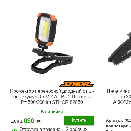
Прожектор переносной диодный от Li-
Пила мини 
Ion аккумул 3.7 V 2 АГ P= 5 Вт, светл.
Ion 2
P= 500/200 lm STHOR 82850
АККУМУ
В наличии
630
Купить
Артикул:
782
Цена:
грн
Код товара:
Отгрузка в течение 1-2 рабочих