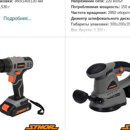
аковки:
380x140x130 мм
Напряжение сети:
220 вольт
,530 г
Потребляемая мощность:
150 
Частота вращения:
2950 оборот
Подробнее...
Диаметр шлифовального диска
Габариты упаковки:
300x200x2
Вес брутто:
5,300 г
Подробнее...