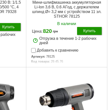
230 В: 1/1.5
Мини-шлифмашинка аккумуляторная
/500 °C, 4
Li-Ion 3,6 В, 0.6 АГод, с держателем
HOR 79328
шпинд Ø= 3,2 мм с устройством 11 эл.
STHOR 78125
В наличии
Купить
820
Купить
Цена:
грн
2 рабочих
Отгрузка в течение 1-2 рабочих
дней
Добавить к сравнению
Артикул:
78125
Код товара:
29.45.76
Подробнее...