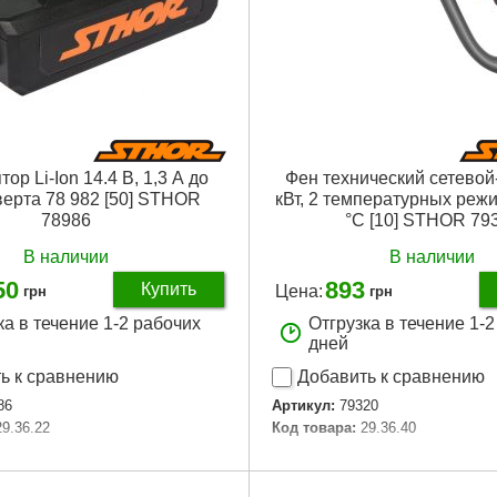
ор Li-Ion 14.4 В, 1,3 А до
Фен технический сетевой-
ерта 78 982 [50] STHOR
кВт, 2 температурных реж
78986
°C [10] STHOR 79
В наличии
В наличии
50
893
Купить
Цена:
грн
грн
ка в течение 1-2 рабочих
Отгрузка в течение 1-
дней
ь к сравнению
Добавить к сравнению
86
Артикул:
79320
29.36.22
Код товара:
29.36.40
Подробнее...
Подробнее...