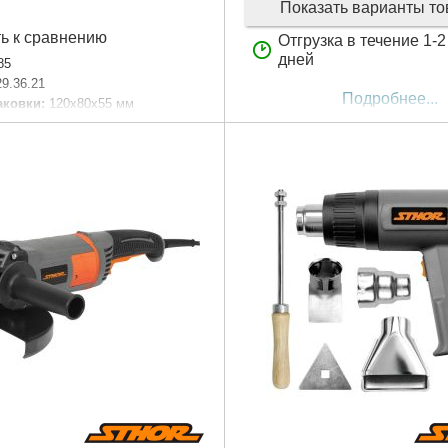
Показать варианты т
ь к сравнению
Отгрузка в течение 1-
дней
85
29.36.21
Подробнее...
аковки:
120x80x55 мм
62 г
Подробнее...