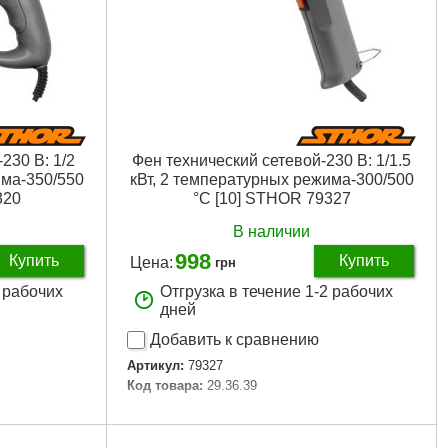
230 В: 1/2
Фен технический сетевой-230 В: 1/1.5
има-350/550
кВт, 2 температурных режима-300/500
320
°C [10] STHOR 79327
В наличии
998
Купить
Купить
Цена:
грн
2 рабочих
Отгрузка в течение 1-2 рабочих
дней
Добавить к сравнению
Артикул:
79327
Код товара:
29.36.39
Подробнее...