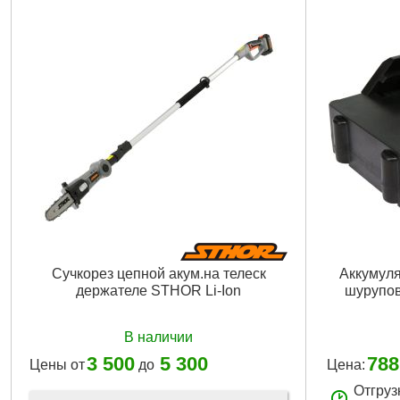
Сучкорез цепной акум.на телеск
Аккумулят
держателе STHOR Li-Ion
шурупов
В наличии
3 500
5 300
788
Цены от
до
Цена:
Отгруз