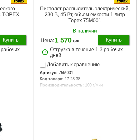
еского
Пистолет-распылитель электрический,
т. TOPEX
230 В, 45 Вт, объем емкости 1 литр
Topex 75M001
В наличии
1 570
Купить
Купить
Цена:
грн
3 рабочих
Отгрузка в течение 1-3 рабочих
дней
Добавить к сравнению
Артикул:
75M001
Код товара:
17.28.38
Производительность:
160 г/мин
овый пакет с
Габариты упаковки:
250x240x130 мм
Вес брутто:
500 г
м
Подробнее...