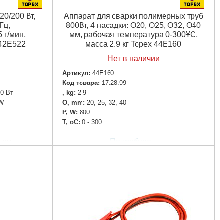
20/200 Вт,
Аппарат для сварки полимерных труб
Гц,
800Вт, 4 насадки: O20, O25, O32, O40
 г/мин,
мм, рабочая температура 0-300ҰC,
 42E522
масса 2.9 кг Topex 44E160
Нет в наличии
Артикул:
44E160
Код товара:
17.28.99
00 Вт
, kg:
2,9
 W
O, mm:
20, 25, 32, 40
P, W:
800
T, oC:
0 - 300
Подробнее...
5 мм