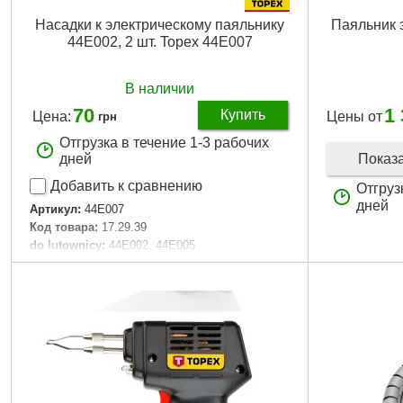
Насадки к электрическому паяльнику
Паяльник 
44E002, 2 шт. Topex 44E007
В наличии
70
1
Купить
Цена:
Цены от
грн
Отгрузка в течение 1-3 рабочих
Показ
дней
Добавить к сравнению
Отгруз
дней
Артикул:
44E007
Код товара:
17.29.39
do lutownicy:
44E002, 44E005
N:
2
Габариты упаковки:
112x45x5 мм
Вес брутто:
9 г
Подробнее...