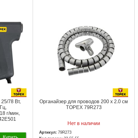
 W
Вес брутто:
59 г
Подробнее...
5 мм
25/78 Вт,
Органайзер для проводов 200 x 2.0 см
Гц,
TOPEX 79R273
18 г/мин,
 42E501
Нет в наличии
Артикул:
79R273
Купить