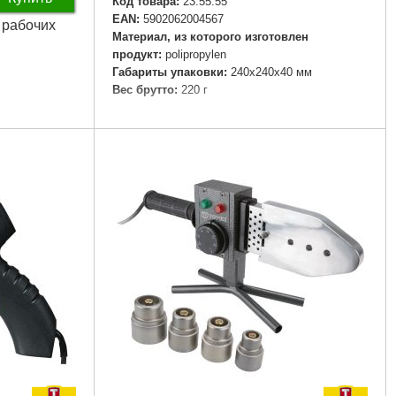
Код товара:
23.55.55
EAN:
5902062004567
3 рабочих
Материал, из которого изготовлен
продукт:
polipropylen
Габариты упаковки:
240x240x40 мм
Вес брутто:
220 г
Подробнее...
8 Вт
W
ин