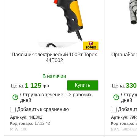
Паяльник электрический 100Вт Topex
Органайзер
44E002
В наличии
1 125
330
Купить
Цена:
Цена:
грн
Отгрузка в течение 1-3 рабочих
Отгруз
дней
дней
Добавить к сравнению
Добавит
Артикул:
44E002
Артикул:
79R
Код товара:
17.32.42
Код товара:
P, W:
100
EAN:
5902062
Длина стержня:
48 mm
Материал, из