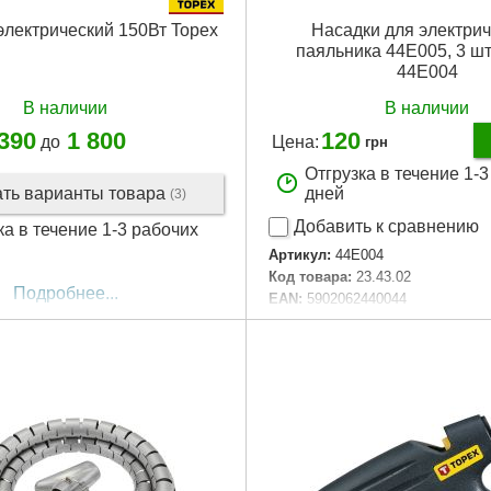
электрический 150Вт Topex
Насадки для электрич
паяльника 44E005, 3 ш
44E004
В наличии
В наличии
 390
1 800
120
до
Цена:
грн
Отгрузка в течение 1-
ать варианты товара
дней
(3)
Добавить к сравнению
ка в течение 1-3 рабочих
Артикул:
44E004
Код товара:
23.43.02
Подробнее...
EAN:
5902062440044
Материал упаковки:
полиэтилен
картонкой
Габариты упаковки:
80x40x5 м
Вес брутто:
15 г
Подробнее...