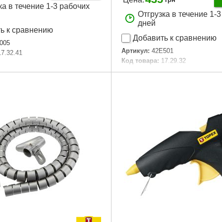
ка в течение 1-3 рабочих
Отгрузка в течение 1-
дней
ь к сравнению
Добавить к сравнению
005
Артикул:
42E501
17.32.41
Код товара:
17.29.32
Потребляемая мощность:
25/7
671509
Максимальная мощность:
78 
Производительность:
12-18 г/м
ка:
трансформаторная
Номинальная мощность:
25 W
бочей температуры:
400°C
Диаметр клея:
11 mm
ня:
66 mm
50 W
Подробнее...
питания:
230V~50Hz
Подробнее...