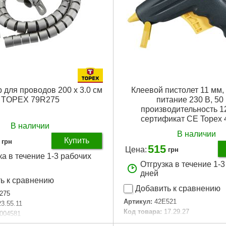
 для проводов 200 x 3.0 см
Клеевой пистолет 11 мм, 
TOPEX 79R275
питание 230 В, 50 
производительность 12
сертификат CE Topex
В наличии
В наличии
Купить
грн
515
Цена:
грн
ка в течение 1-3 рабочих
Отгрузка в течение 1-
дней
ь к сравнению
Добавить к сравнению
275
Артикул:
42E521
23.55.11
Код товара:
17.29.27
004581
Потребляемая мощность:
20/2
 которого изготовлен