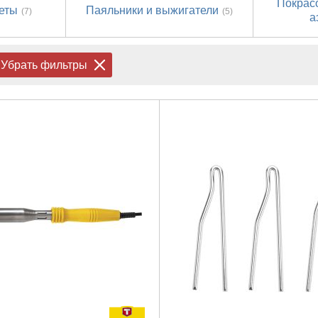
Покрас
еты
Паяльники и выжигатели
(7)
(5)
а
Убрать фильтры