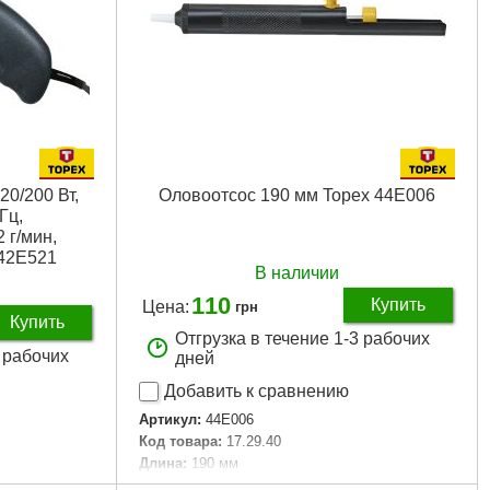
20/200 Вт,
Оловоотсос 190 мм Topex 44E006
Гц,
 г/мин,
 42E521
В наличии
110
Купить
Цена:
грн
Купить
Отгрузка в течение 1-3 рабочих
3 рабочих
дней
Добавить к сравнению
Артикул:
44E006
Код товара:
17.29.40
Длина:
190 мм
00 Вт
Габариты упаковки:
235x60x25 мм