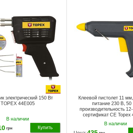
Максимальная мощность:
200
propylen
Производительность:
12 г/мин
аковки:
250x170x60 мм
Номинальная мощность:
20 W
,400 г
Диаметр клея:
11 mm
Габариты упаковки:
240x175x4
Подробнее...
Вес брутто:
327 г
Подробнее...
к электрический 150 Вт
Клеевой пистолет 11 мм, 
TOPEX 44E005
питание 230 В, 50 
производительность 12-
сертификат CE Topex
В наличии
В наличии
10
Купить
грн
435
Цена:
грн