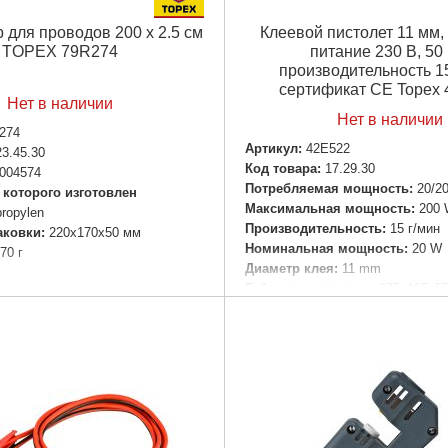
 для проводов 200 x 2.5 см
Клеевой пистолет 11 мм, 
TOPEX 79R274
питание 230 В, 50 
производительность 15
сертификат CE Topex
Нет в наличии
Нет в наличии
274
Артикул:
42E522
23.45.30
Код товара:
17.29.30
004574
Потребляемая мощность:
20/2
 которого изготовлен
Максимальная мощность:
200
propylen
Производительность:
15 г/мин
аковки:
220x170x50 мм
Номинальная мощность:
20 W
70 г
Диаметр клея:
11 mm
Габариты упаковки:
275x195x5
Подробнее...
Вес брутто:
364 г
Подробнее...