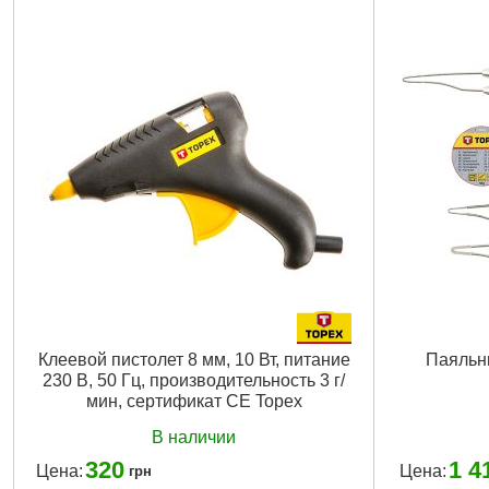
Мощность:
100 W
продукт:
poli
Габариты упаковки:
270x200x50 мм
Габариты уп
Вес брутто:
727 г
Вес брутто:
1
Подробнее...
Клеевой пистолет 8 мм, 10 Вт, питание
Паяльни
230 В, 50 Гц, производительность 3 г/
мин, сертификат CE Topex
В наличии
320
1 4
Цена:
Цена:
грн