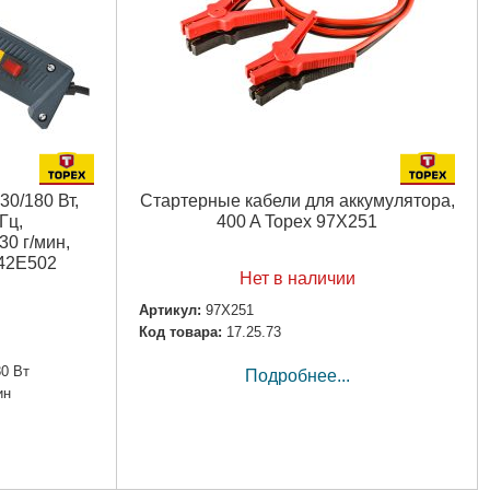
30/180 Вт,
Стартерные кабели для аккумуляторa,
Гц,
400 A Topex 97X251
30 г/мин,
 42E502
Нет в наличии
Артикул:
97X251
Код товара:
17.25.73
80 Вт
Подробнее...
ин