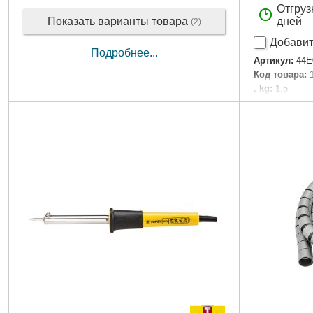
Отгруз
Показать варианты товара
дней
(2)
Добавит
Подробнее...
Артикул:
44E
Код товара:
, kg:
1,5
EAN:
5902062
P, W:
150
Тип паяльни
Диапазон ра
Длина стерж
Мощность:
1
Напряжение 