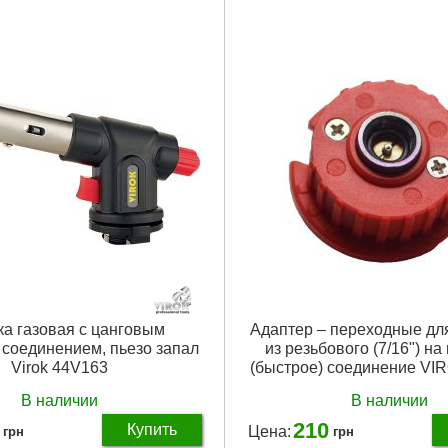
Подробнее...
Подробнее...
ка газовая с цанговым
Адаптер – переходные дл
 соединением, пьезо запал
из резьбового (7/16") на
Virok 44V163
(быстрое) соединение VI
В наличии
В наличии
210
Купить
Цена:
грн
грн