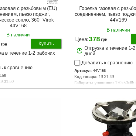
газовая с резьбовым (EU)
Горелка газовая с резьб
нением, пьезо поджиг,
соединением, пьезо поджиг,
еское сопло, 360° Virok
44V169
44V168
В наличии
В наличии
378
Цена:
грн
Купить
грн
Отгрузка в течение 1-
ка в течение 1-2 рабочих
дней
Добавить к сравнению
ь к сравнению
Артикул:
44V169
168
Код товара:
19.31.49
19.31.50
Габариты упаковки:
170x50x65
аковки:
150x70x40 мм
Вес брутто:
190 г
00 г
Подробнее...
Подробнее...