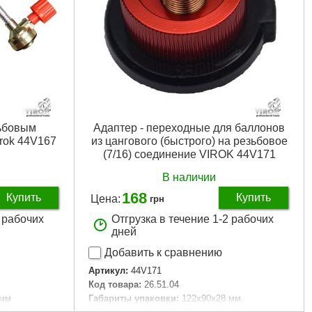
зьбовым
Адаптер - переходные для баллонов
irok 44V167
из цангового (быстрого) на резьбовое
(7/16) соединение VIROK 44V171
В наличии
168
Купить
Купить
Цена:
грн
2 рабочих
Отгрузка в течение 1-2 рабочих
дней
Добавить к сравнению
Артикул:
44V171
Код товара:
26.51.04
 мм
Габариты упаковки:
122x90x28 мм