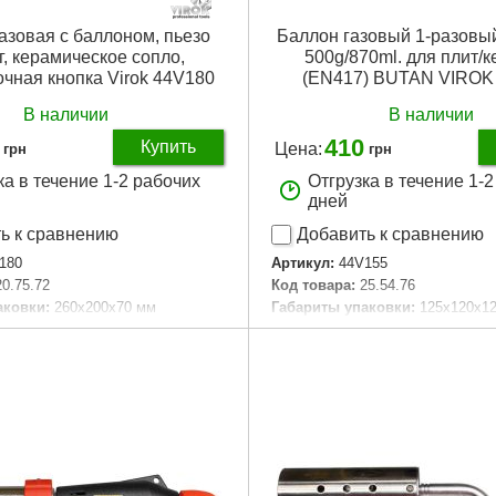
газовая с баллоном, пьезо
Баллон газовый 1-разовый
, керамическое сопло,
500g/870ml. для плит/
чная кнопка Virok 44V180
(EN417) BUTAN VIROK
В наличии
В наличии
410
Купить
Цена:
грн
грн
ка в течение 1-2 рабочих
Отгрузка в течение 1-
дней
ь к сравнению
Добавить к сравнению
180
Артикул:
44V155
20.75.72
Код товара:
25.54.76
аковки:
260x200x70 мм
Габариты упаковки:
125x120x1
35 г
Вес брутто:
740 г
Подробнее...
Подробнее...