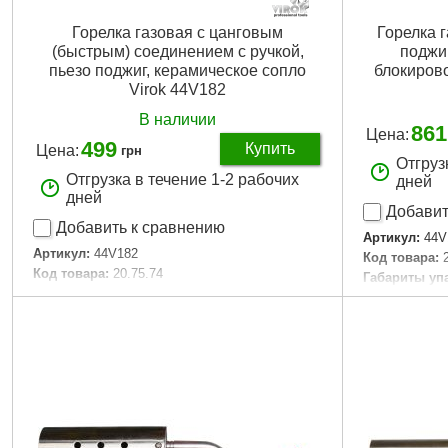
Горелка газовая с цанговым
Горелка 
(быстрым) соединением с ручкой,
поджиг
пьезо поджиг, керамическое сопло
блокирово
Virok 44V182
В наличии
861
Цена:
499
Купить
Цена:
грн
Отгруз
Отгрузка в течение 1-2 рабочих
дней
дней
Добавит
Добавить к сравнению
Артикул:
44V
Артикул:
44V182
Код товара:
Код товара:
20.75.74
Габариты уп
Габариты упаковки:
310x170x30 мм
Вес брутто:
3
Вес брутто:
270 г
Подробнее...