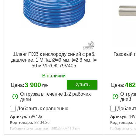
Шланг ПХВ к кислороду синий с раб.
Газовый 
давление. 1 МПа, Ø=9 мм, t=2,3 мм, l=
50 м VIROK 79V405
В наличии
3 900
462
Купить
Цена:
Цена:
грн
Отгрузка в течение 1-2 рабочих
Отгруз
дней
дней
Добавить к сравнению
Добавит
Артикул:
79V405
Артикул:
44V
Код товара:
22.34.26
Код товара:
Габариты упаковки:
380x380x110 мм
Габариты уп
Вес брутто:
57 г
Вес брутто:
2