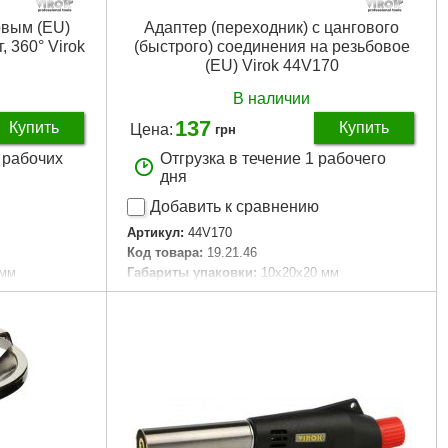
овым (EU)
Адаптер (переходник) с цангового
 360° Virok
(быстрого) соединения на резьбовое
(EU) Virok 44V170
В наличии
137
Купить
Купить
Цена:
грн
2 рабочих
Отгрузка в течение 1 рабочего
дня
Добавить к сравнению
Артикул:
44V170
Код товара:
19.21.46
 мм
Габариты упаковки:
10x20x20 мм
Вес брутто:
45 г
Подробнее...