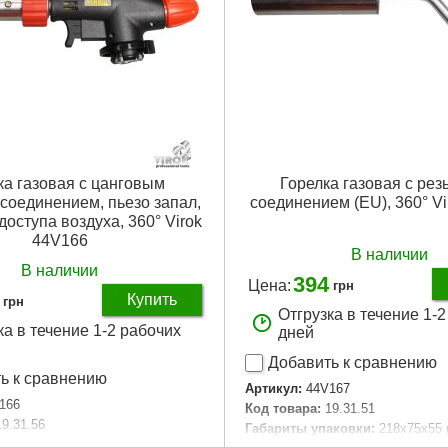
ка газовая с цанговым
Горелка газовая с ре
соединением, пьезо запал,
соединением (EU), 360° V
доступа воздуха, 360° Virok
44V166
В наличии
В наличии
394
Цена:
грн
Купить
грн
Отгрузка в течение 1-
ка в течение 1-2 рабочих
дней
Добавить к сравнению
ь к сравнению
Артикул:
44V167
166
Код товара:
19.31.51
19.31.56
Габариты упаковки:
218x75x55
аковки:
220x80x50 мм