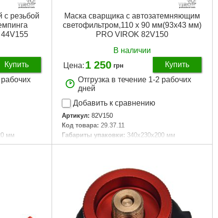
 с резьбой
Маска сварщика с автозатемняющим
кемпинга
светофильтром,110 х 90 мм(93x43 мм)
 44V155
PRO VIROK 82V150
В наличии
1 250
Купить
Купить
Цена:
грн
2 рабочих
Отгрузка в течение 1-2 рабочих
дней
Добавить к сравнению
Артикул:
82V150
Код товара:
29.37.11
20 мм
Габариты упаковки:
340x230x200 мм
Вес брутто:
730 г
Подробнее...