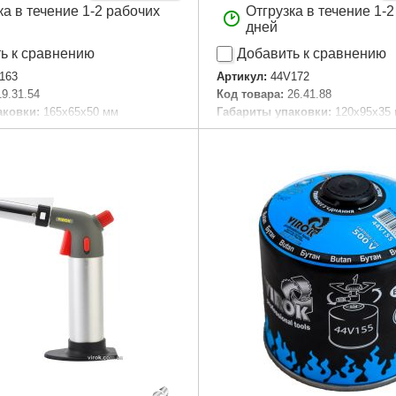
ка в течение 1-2 рабочих
Отгрузка в течение 1-
дней
ь к сравнению
Добавить к сравнению
163
Артикул:
44V172
19.31.54
Код товара:
26.41.88
аковки:
165x65x50 мм
Габариты упаковки:
120x95x35
56 г
Вес брутто:
40 г
Подробнее...
Подробнее...