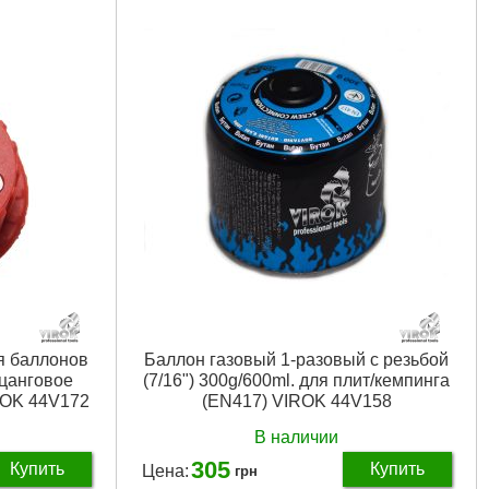
Подробнее...
я баллонов
Баллон газовый 1-разовый с резьбой
 цанговое
(7/16") 300g/600ml. для плит/кемпинга
ROK 44V172
(EN417) VIROK 44V158
В наличии
305
Купить
Купить
Цена:
грн