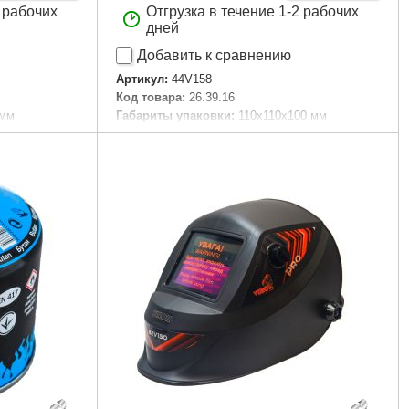
2 рабочих
Отгрузка в течение 1-2 рабочих
дней
Добавить к сравнению
Артикул:
44V158
Код товара:
26.39.16
 мм
Габариты упаковки:
110x110x100 мм
Вес брутто:
486 г
Подробнее...