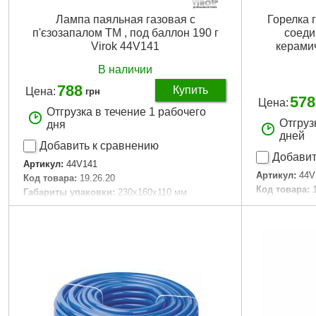
Лампа паяльная газовая с
Горелка 
п'єзозапалом ТМ , под баллон 190 г
соеди
Virok 44V141
керамич
В наличии
788
Купить
Цена:
грн
578
Цена:
Отгрузка в течение 1 рабочего
Отгруз
дня
дней
Добавить к сравнению
Добавит
Артикул:
44V141
Артикул:
44V
Код товара:
19.26.20
Код товара:
Габариты упаковки:
230x160x110 мм
Габариты уп
Вес брутто:
680 г
Вес брутто:
2
Подробнее...