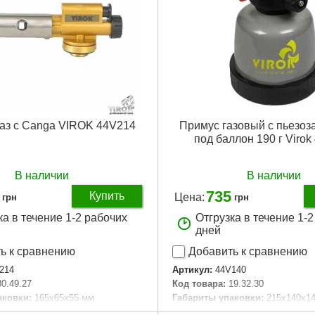
газ с Canga VIROK 44V214
Примус газовый с пьезо
под баллон 190 г Viro
В наличии
В наличии
735
Купить
Цена:
грн
грн
ка в течение 1-2 рабочих
Отгрузка в течение 1-
дней
ь к сравнению
Добавить к сравнению
214
Артикул:
44V140
30.49.27
Код товара:
19.32.30
аковки:
165x65x55 мм
Габариты упаковки:
215x140x1
45 г
Вес брутто:
709 г