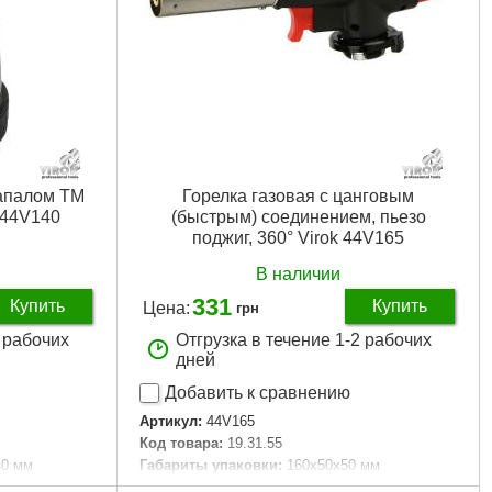
запалом TM
Горелка газовая с цанговым
k 44V140
(быстрым) соединением, пьезо
поджиг, 360° Virok 44V165
В наличии
331
Купить
Купить
Цена:
грн
2 рабочих
Отгрузка в течение 1-2 рабочих
дней
Добавить к сравнению
Артикул:
44V165
Код товара:
19.31.55
40 мм
Габариты упаковки:
160x50x50 мм
Вес брутто:
100 г