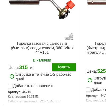
Горелка газовая с цанговым
Горел
(быстрым) соединением, 360° Virok
(быстрым) 
44V161
и регуляц. 
В наличии
315
Купить
Цена:
грн
525
Цена:
Отгрузка в течение 1-2 рабочих
Отгруз
дней
дней
Добавить к сравнению
Добавит
Артикул:
44V161
Артикул:
44V
Код товара:
19.31.53
Код товара:
Габариты упаковки:
220x75x55 мм
Габариты уп