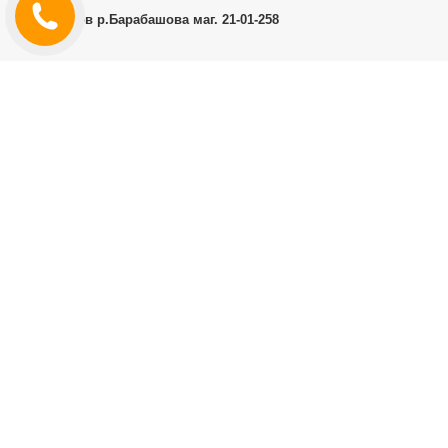
г.Харьков р.Барабашова маг. 21-01-258
ЛИЧНЫЙ КАБИНЕТ
История заказов
Личный Кабинет
ДОПОЛНИТЕЛЬНО
Производители (бренды)
ИНФОРМАЦИЯ
Контакты
Доставка и оплата
Договор публичной оферты
RT.CO.UA