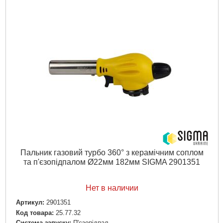
Пальник газовий турбо 360° з керамічним соплом
та п'єзопідпалом Ø22мм 182мм SIGMA 2901351
Нет в наличии
Артикул:
2901351
Код товара:
25.77.32
Система запуску:
П'єзопідпал