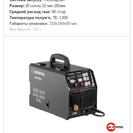
Раз­мер:
Ø сопла 22 мм 182мм
Средний расход газа:
90 г/год
Температура полум'я, °C:
1300
Габариты упаковки:
210x160x60 мм
Вес брутто:
156 г
Подробнее...