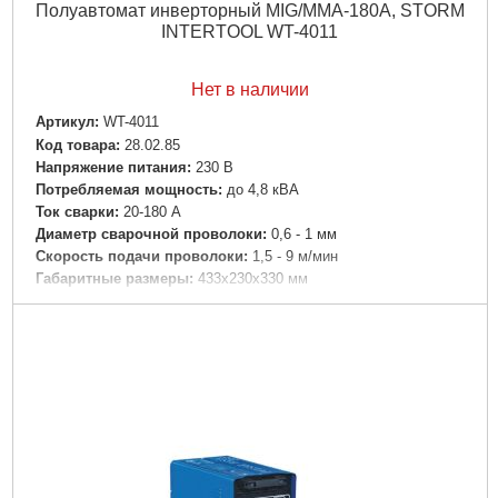
Полуавтомат инверторный MIG/MMA-180A, STORM
INTERTOOL WT-4011
Нет в наличии
Артикул:
WT-4011
Код товара:
28.02.85
Напряжение питания:
230 В
Потребляемая мощность:
до 4,8 кВА
Ток сварки:
20-180 А
Диаметр сварочной проволоки:
0,6 - 1 мм
Скорость подачи проволоки:
1,5 - 9 м/мин
Габаритные размеры:
433х230х330 мм
Гарантия:
3 года
Диаметр сварочного электрода:
1,6 - 4 мм
Вес:
13,600 кг
Объем:
0,058032 куб.м
Подробнее...