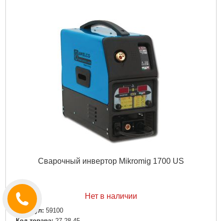
Ширина:
160 мм
Дли­на:
380 мм
Высота:
285 мм
Подробнее...
Сварочный инвертор Mikromig 1700 US
Нет в наличии
Артикул:
59100
Код товара:
27.28.45