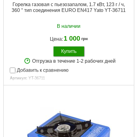
Горелка газовая с пьезозапалом, 1.7 кВт, 123 г / ч,
360 ° тип соединения EURO EN417 Yato YT-36711
В наличии
1 000
Цена:
грн
Купить
Отгрузка в течение 1-2 рабочих дней
Добавить к сравнению
Артикул:
YT-36711
Код товара:
24.37.82
EAN:
5906083068621
Вес брутто (кг):
0,4130
Мастер Картон MC:
40
Куча:
320
Габариты упаковки:
257x45x155 мм
Вес брутто:
380 г
Подробнее...