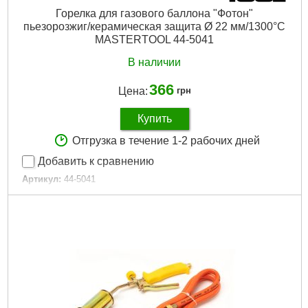
Горелка для газового баллона "Фотон"
пьезорозжиг/керамическая защита Ø 22 мм/1300°С
MASTERTOOL 44-5041
В наличии
366
Цена:
грн
Купить
Отгрузка в течение 1-2 рабочих дней
Добавить к сравнению
Артикул:
44-5041
Код товара:
27.43.03
Пьезорозжиг:
да
Керамическая защита:
да
Диаметр сопла, мм:
22
Габариты упаковки:
200x135x30 мм
Вес брутто:
150 г
Подробнее...