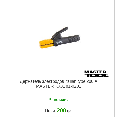
Рвзмер:
75*85 мм
Максимальное усилие:
11 кг
Габариты упаковки:
150x100x20 мм
Вес брутто:
200 г
Подробнее...
Держатель электродов Italian type 200 А
MASTERTOOL 81-0201
В наличии
200
Цена:
грн