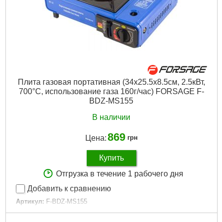
Плита газовая портативная (34х25.5х8.5см, 2.5кВт,
700°С, использование газа 160г/час) FORSAGE F-
BDZ-MS155
В наличии
869
Цена:
грн
Купить
Отгрузка в течение 1 рабочего дня
Добавить к сравнению
Артикул:
F-BDZ-MS155
Код товара:
28.92.65
Габариты упаковки:
355x315x100 мм