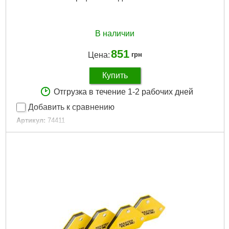
В наличии
851
Цена:
грн
Купить
Отгрузка в течение 1-2 рабочих дней
Добавить к сравнению
Артикул:
74411
Код товара:
15.91.11
Материал:
металл
Поле зрения:
50 мм
статус темно [DIN]:
5
Габариты упаковки:
140x70x55 мм
Вес брутто:
66 г
Подробнее...