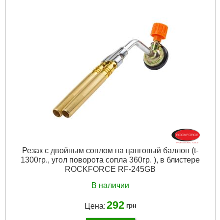
Ток:
300
Габариты упаковки:
200x90x20 мм
Вес брутто:
150 г
Подробнее...
Резак с двойным соплом на цанговый баллон (t-
1300гр., угол поворота сопла 360гр. ), в блистере
ROCKFORCE RF-245GB
В наличии
292
Цена:
грн