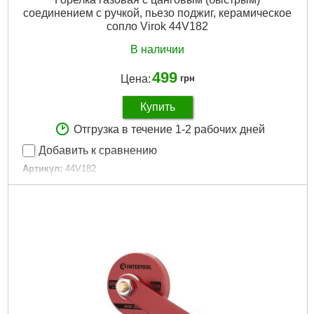
соединением с ручкой, пьезо поджиг, керамическое
сопло Virok 44V182
В наличии
499
Цена:
грн
Купить
Отгрузка в течение 1-2 рабочих дней
Добавить к сравнению
Артикул:
44V182
Код товара:
20.75.74
Габариты упаковки:
310x170x30 мм
Вес брутто:
270 г
Подробнее...