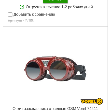
Отгрузка в течение 1-2 рабочих дней
Добавить к сравнению
Артикул:
44V158
Код товара:
26.39.16
Габариты упаковки:
110x110x100 мм
Вес брутто:
486 г
Подробнее...
Очки газосварщика откидные GSM Vorel 74411