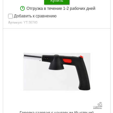
Купить
Отгрузка в течение 1-2 рабочих дней
Добавить к сравнению
Артикул:
YT-36740
Код товара:
25.60.85
Мощность:
8 кВт
Расход газового топлива:
582 г/час
Длина:
370 мм
Длина шланга:
1.5 м
Габариты упаковки:
400x100x70 мм
Вес брутто:
950 г
Подробнее...
Горелка газовая с цанговым (быстрым)