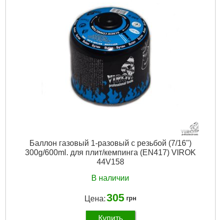
Баллон газовый 1-разовый с резьбой (7/16")
300g/600ml. для плит/кемпинга (EN417) VIROK
44V158
В наличии
305
Цена:
грн
Купить