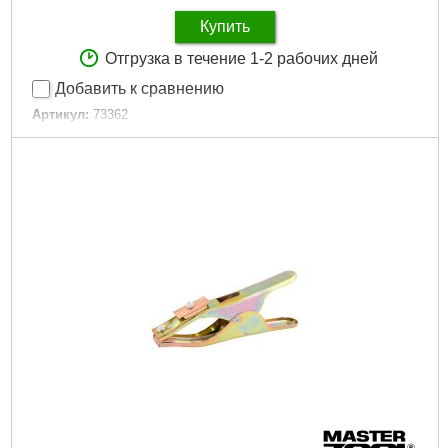
Купить
Отгрузка в течение 1-2 рабочих дней
Добавить к сравнению
Артикул:
73362
Код товара:
16.12.57
Символ:
73362
EAN:
5906083733628
Марк:
Vorel
Единица:
SZT
Габариты упаковки:
600x70x20 мм
Вес брутто:
800 г
Подробнее...