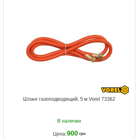
Диаметр:
25 мм, 35 мм, 50 мм
Дли­на:
400 мм
Мощность:
53 кВт
Температура:
1300°C
Расход газа:
3785 г/ч
Габариты упаковки:
470x210x50 мм
Вес брутто:
1,200 г
Подробнее...
Шланг газоподводящий, 5 м Vorel 73362
В наличии
900
Цена:
грн