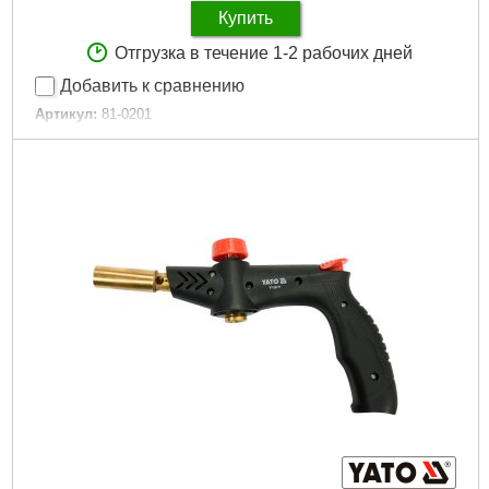
Купить
Отгрузка в течение 1-2 рабочих дней
Добавить к сравнению
Артикул:
81-0201
Код товара:
22.69.43
Дли на, мм:
195
Диаметр электродов, мм:
1,6-5
Ток:
200
Площадь сечения:
50-95
Габариты упаковки:
210x90x30 мм
Вес брутто:
300 г
Подробнее...