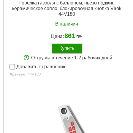
Горелка газовая с баллоном, пьезо поджиг,
керамическое сопло, блокировочная кнопка Virok
44V180
В наличии
861
Цена:
грн
Купить
Отгрузка в течение 1-2 рабочих дней
Добавить к сравнению
Артикул:
44V180
Код товара:
20.75.72
Габариты упаковки:
260x200x70 мм
Вес брутто:
335 г
Подробнее...