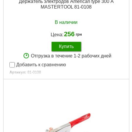
Держатель электродов American type 300 А
MASTERTOOL 81-0108
В наличии
256
Цена:
грн
Купить
Отгрузка в течение 1-2 рабочих дней
Добавить к сравнению
Артикул:
81-0108
Код товара:
22.69.37
Дли на, мм:
235
Диаметр электродов, мм:
1,6-5
Ток:
300
Площадь сечения:
50-95
Габариты упаковки:
290x100x30 мм
Вес брутто:
350 г
Подробнее...