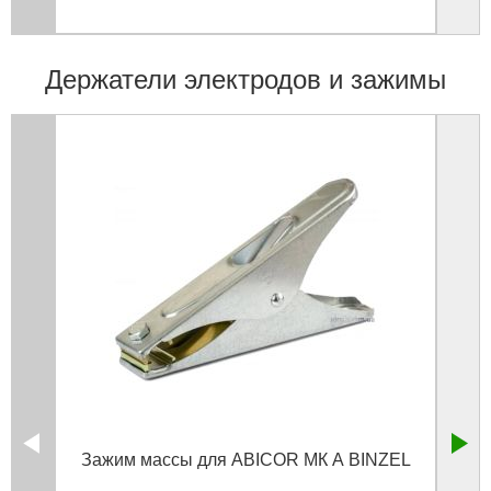
Держатели электродов и зажимы
Зажим массы для ABICOR МК А BINZEL
Элек