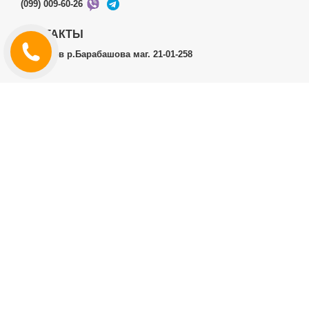
(099) 009-60-26
КОНТАКТЫ
г.Харьков р.Барабашова маг. 21-01-258
ЛИЧНЫЙ КАБИНЕТ
История заказов
Личный Кабинет
ДОПОЛНИТЕЛЬНО
Производители (бренды)
ИНФОРМАЦИЯ
Контакты
Доставка и оплата
Договор публичной оферты