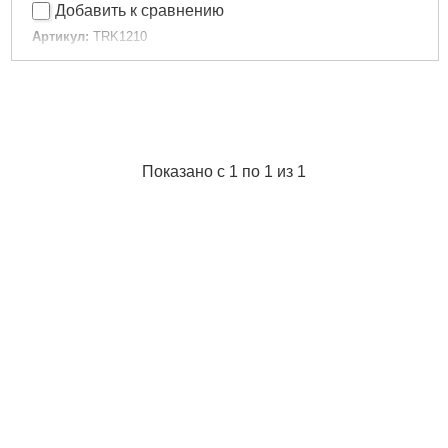
Добавить к сравнению
Артикул:
TRK1210
Код товара:
15.09.34
Усилие:
10 т
Ход штока:
130 мм
Длина:
715 мм
Габариты упаковки:
655x150x85 мм
Вес брутто:
8,000 г
Показано с 1 по 1 из 1
Подробнее...