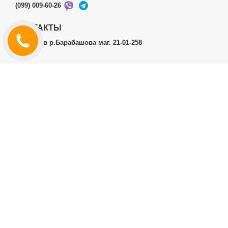
(099) 009-60-26
КОНТАКТЫ
г.Харьков р.Барабашова маг. 21-01-258
ЛИЧНЫЙ КАБИНЕТ
История заказов
Личный Кабинет
ДОПОЛНИТЕЛЬНО
Производители (бренды)
ИНФОРМАЦИЯ
Контакты
Доставка и оплата
Договор публичной оферты