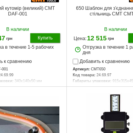
й кутомір (великий) CMT
650 Шаблон для з'єднанн
DAF-001
стільниць CMT CM
В наличии
В наличии
47
12 515
Купить
Цена:
грн
грн
ка в течение 1-5 рабочих
Отгрузка в течение 1 
дня
ь к сравнению
Добавить к сравнению
-001
Артикул:
CMT650
24.69.99
Код товара:
24.69.97
аковки:
340x140x50 мм
Габариты упаковки:
915x315x4
14 г
Вес брутто:
3,000 г
Подробнее...
Подробнее...