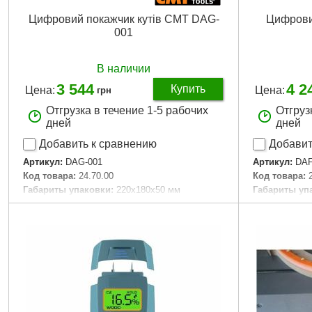
Цифровий покажчик кутів CMT DAG-
Цифрови
001
В наличии
3 544
4 2
Купить
Цена:
Цена:
грн
Отгрузка в течение 1-5 рабочих
Отгруз
дней
дней
Добавить к сравнению
Добавит
Артикул:
DAG-001
Артикул:
DAF
Код товара:
24.70.00
Код товара:
Габариты упаковки:
220x180x50 мм
Габариты уп
Вес брутто:
158 г
Вес брутто:
4
Подробнее...