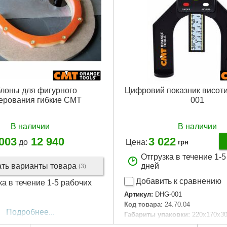
лоны для фигурного
Цифровий показник висот
ерования гибкие CMT
001
В наличии
В наличии
 003
12 940
3 022
до
Цена:
грн
Отгрузка в течение 1-
ать варианты товара
дней
(3)
Добавить к сравнению
ка в течение 1-5 рабочих
Артикул:
DHG-001
Код товара:
24.70.04
Подробнее...
Габариты упаковки:
220x170x3
Вес брутто:
150 г