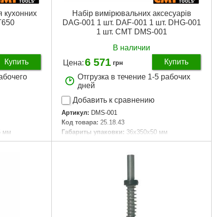
я кухонних
Набір вимірювальних аксесуарів
T650
DAG-001 1 шт. DAF-001 1 шт. DHG-001
1 шт. CMT DMS-001
В наличии
6 571
Купить
Купить
Цена:
грн
рабочего
Отгрузка в течение 1-5 рабочих
дней
Добавить к сравнению
Артикул:
DMS-001
Код товара:
25.18.43
5 мм
Габариты упаковки:
36x350x50 мм
Вес брутто:
1,500 г
Подробнее...