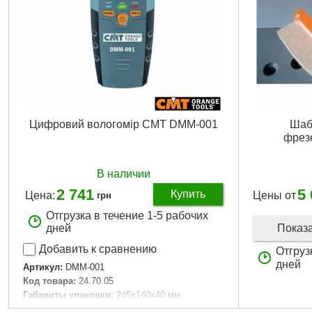
Цифровий вологомір CMT DMM-001
Шаб
фрез
В наличии
2 741
5
Купить
Цена:
Цены от
грн
Отгрузка в течение 1-5 рабочих
Показ
дней
Добавить к сравнению
Отгруз
дней
Артикул:
DMM-001
Код товара:
24.70.05
Габариты упаковки:
245x140x40 мм
Вес брутто:
175 г