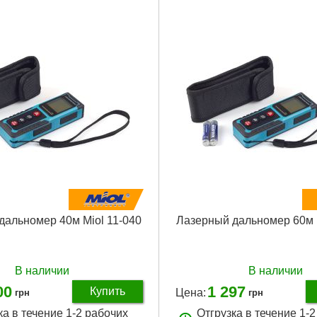
Подробнее...
Габариты упаковки:
260x30x20
Вес брутто:
46 г
Подробнее...
дальномер 40м Miol 11-040
Лазерный дальномер 60м M
В наличии
В наличии
00
1 297
Купить
Цена:
грн
грн
ка в течение 1-2 рабочих
Отгрузка в течение 1-