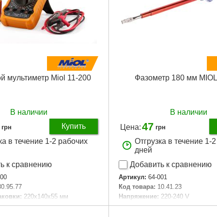
 мультиметр Miol 11-200
Фазометр 180 мм MIOL
В наличии
В наличии
47
Купить
Цена:
грн
грн
ка в течение 1-2 рабочих
Отгрузка в течение 1-
дней
ь к сравнению
Добавить к сравнению
200
Артикул:
64-001
30.95.77
Код товара:
10.41.23
аковки:
220x140x55 мм
Напряжение:
220-240 V
80 г
Тип наконечника:
шлиц
Длина стержня:
180 мм