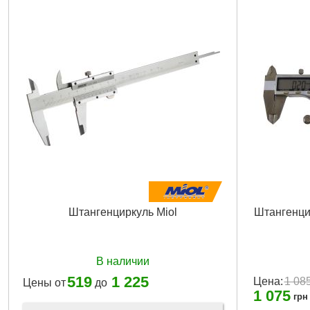
Штангенциркуль Miol
Штангенци
В наличии
519
1 225
Цена:
1 08
Цены от
до
1 075
грн