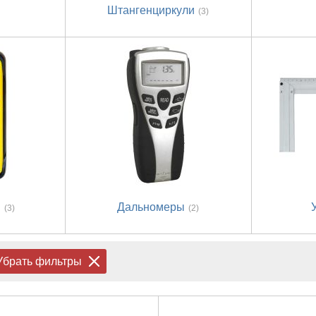
Штангенциркули
(3)
ы
Дальномеры
(3)
(2)
Убрать фильтры