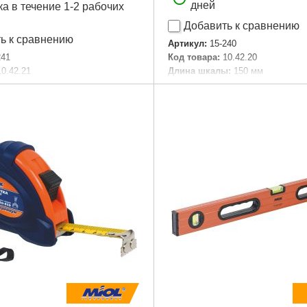
дней
ка в течение 1-2 рабочих
Добавить к сравнению
ь к сравнению
Артикул:
15-240
241
Код товара:
10.42.20
10.42.21
Длина шкалы:
150 мм
:
150 мм
Точность измерений:
0,01 мм
мерений:
0,01 мм
Габариты упаковки:
250x90x25
аковки:
200x70x30 мм
Вес брутто:
310 г
35 г
Подробнее...
Подробнее...