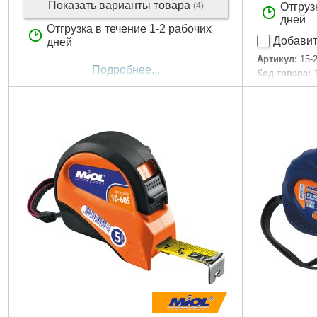
Показать варианты товара
(4)
Отгруз
дней
Отгрузка в течение 1-2 рабочих
Добавит
дней
Артикул:
15-
Подробнее...
Код товара:
Длина шкалы
Точность из
Габариты уп
Вес брутто:
2