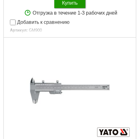
Купить
Отгрузка в течение 1-3 рабочих дней
Добавить к сравнению
Артикул:
GM900
Код товара:
23.61.30
Единица измерения:
°С/°F
Максимальный диапазон измерений:
950
Минимальный диапазон измерений:
-50
Монитор:
ЖК
Напряжение:
9 В
Питание:
Батарейки одноразовые
Погрешность, +/-:
1.5
Подсветка дисплея:
да
Принцип действия:
Инфракрасный
Сохранение значения на дисплее:
да
Тип:
Пирометр
Тип визуализации:
Текстово-цифровой
Тип целеуказателя:
Точечный
Габариты упаковки:
180x120x45 мм
Вес брутто:
350 г