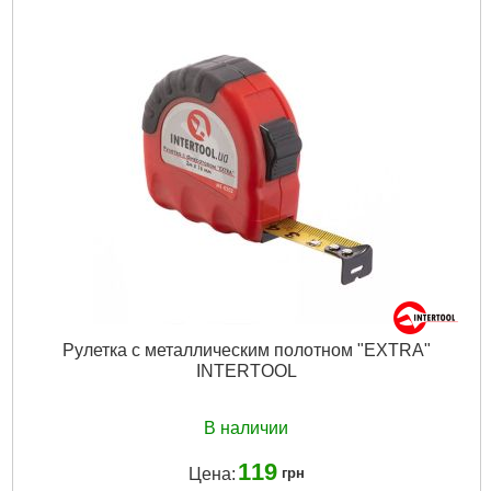
Габаритные размеры:
199*81,5*20,5 мм
Особенности:
звуковая индикация, подсветка цветного
экрана, автоматическое отключение 5 мин
Режимы работы:
Обнаружение стали, меди, проводки под
напряжением, дерева 100/80/50/20 мм
Гарантия:
12 мес.
Напряжение питания:
9 В
Максимальная глубина обнаружения:
100 мм
Габариты упаковки:
150x50x30 мм
Вес брутто:
330 г
Подробнее...
Рулетка с металлическим полотном "EXTRA"
INTERTOOL
В наличии
119
Цена:
грн