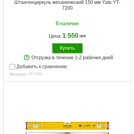
Штангенциркуль механический 150 мм Yato YT-
Подробнее...
7200
В наличии
1 550
Цена:
грн
Купить
Отгрузка в течение 1-2 рабочих дней
Добавить к сравнению
Артикул:
YT-7200
Код товара:
16.04.12
Тип:
Штангенциркули
Длина:
150 мм
Назначение:
Измерение длины
Материал:
Сталь
Страна-производитель товара:
Польша
Габариты упаковки:
250x90x25 мм
Вес брутто:
324 г