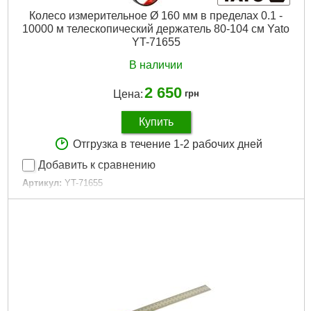
Колесо измерительное Ø 160 мм в пределах 0.1 -
10000 м телескопический держатель 80-104 см Yato
YT-71655
В наличии
2 650
Цена:
грн
Купить
Отгрузка в течение 1-2 рабочих дней
Добавить к сравнению
Артикул:
YT-71655
Код товара:
22.37.49
EAN:
5906083048630
Вес брутто (кг):
1.2500
Длина [мм]:
800 - 1040 ручка телескопическая
Материал:
ABS, алюминий
Диаметр [мм]:
160
Длина [м]:
1,5
Вес [г]:
1250
Габариты упаковки:
700x170x80 мм