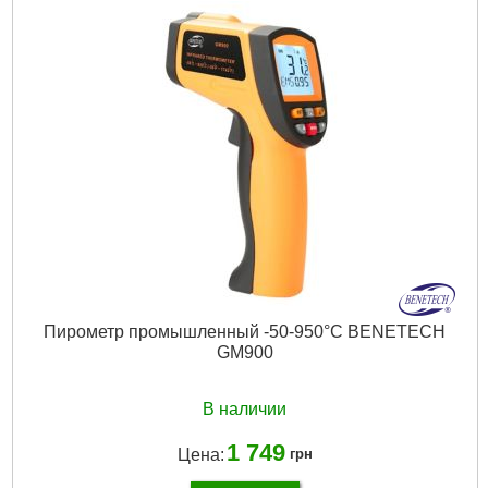
Вес брутто (кг):
0.2500
Master Carton MC:
20
Pal:
480
Длина [мм]:
190 X 135
Libelki [шт.]:
2
Материал:
ABS
Тип:
90°
Вес [г]:
x
Лазер:
так
Габариты упаковки:
200x100x60 мм
Вес брутто:
213 г
Подробнее...
Пирометр промышленный -50-950°C BENETECH
GM900
В наличии
1 749
Цена:
грн