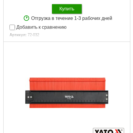
Купить
Отгрузка в течение 1-3 рабочих дней
Добавить к сравнению
Артикул:
72-032
Код товара:
25.45.63
Размеры уголка (L x W):
150 x 100 мм
Габариты упаковки:
180x120x30 мм
Вес брутто:
400 г
Подробнее...