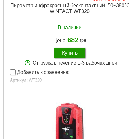
Пирометр инфракрасный бесконтактный -50~380℃
WINTACT WT320
В наличии
682
Цена:
грн
Купить
Отгрузка в течение 1-3 рабочих дней
Добавить к сравнению
Артикул:
WT320
Код товара:
22.64.82
Габариты упаковки:
190x130x40 мм
Вес брутто:
150 г
Подробнее...