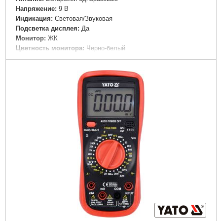
Напряжение:
9 В
Индикация:
Световая/Звуковая
Подсветка дисплея:
Да
Монитор:
ЖК
Цветность монитора:
Черно-белый
Максимальная глубина обнаружения:
80 мм
Обнаружение черных металлов:
50 мм
Обнаружение цветных металлов:
80 мм
Обнаружение проводки под напряжением:
50 мм
Обнаружение древесины:
20 мм
Габариты упаковки:
180x55x120 мм
Вес брутто:
317 г
Подробнее...