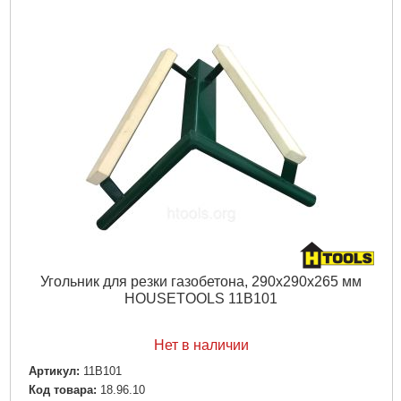
Гор./вертик. погрешность:
+/-0,5 мм/м
Диапазон выравнивания:
±4 град
Резьба под штатив:
1/4"
Габариты упаковки:
180x120x60 мм
Вес брутто:
520 г
Подробнее...
Угольник для резки газобетона, 290х290х265 мм
HOUSETOOLS 11B101
Нет в наличии
Артикул:
11B101
Код товара:
18.96.10