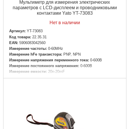
Мультиметр для измерения электрических
параметров с LCD-дисплеем и проводниковыми
контактами Yato YT-73083
Нет в наличии
Артикул:
YT-73083
Код товара:
22.35.31
EAN:
5906083042560
Измерение частоты:
0-60MHz
Измерение hFe транзистора:
PNP, NPN
Измерение напряжения переменного тока:
0-600В
Измерение постоянного напряжения:
0-600В
Измерение емкости:
20n-20mF
Измерение сопротивления:
0-20M ОМ
Измерение температуры:
-40 - +1000
Переменный ток:
0-20A
Постоянный ток:
200u-20А
Прозвонка цепи:
ТАК
Диодный тест:
ТАК
Габариты упаковки:
200x130x60 мм
Вес брутто:
550 г