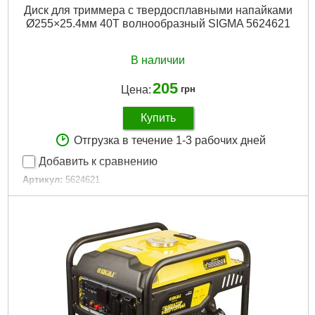
Диск для триммера с твердосплавными напайками
Ø255×25.4мм 40Т волнообразный SIGMA 5624621
В наличии
205
Цена:
грн
Купить
Отгрузка в течение 1-3 рабочих дней
Добавить к сравнению
Артикул:
5624621
Код товара:
27.46.52
Рвзмер:
255×25.4мм×40Т
Максимальное количество оборотов, об/мин:
8500
Масса, кг:
0.386
Ширина в упаковке (см):
25.3
Длина в упаковке (см):
27.5
Высота в упаковке (см):
1.1
Габариты упаковки:
255x257x15 мм
Вес брутто:
453 г