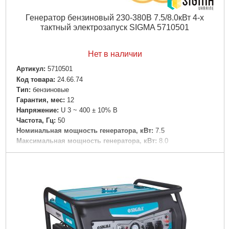
Генератор бензиновый 230-380В 7.5/8.0кВт 4-х
тактный электрозапуск SIGMA 5710501
Нет в наличии
Артикул:
5710501
Код товара:
24.66.74
Tип:
бензиновые
Гарантия, мес:
12
Напряжение:
U 3 ~ 400 ± 10% В
Частота, Гц:
50
Номинальная мощность генератора, кВт:
7.5
Максимальная мощность генератора, кВт:
8.0
Выход постоянного тока, В/А:
12/8.0
Расход топлива, г/кВт*ч:
313
Емкость топливного бака, л:
25
Объем масляного картера, л:
1.1
Мощность двигателя привода, л.с.:
17.0
Рабочий объем двигателя привода, см³:
460
Время беспрерывной работы, ч:
8
Система запуска:
Электро