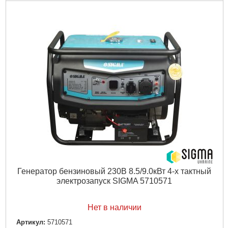
Тип двигателя привода:
4-тактный
Топливо:
Бензин
Расход топлива, г/кВт*ч:
313
Емкость топливного бака, л:
25
Объем масляного картера, л:
1,1
Мощность двигателя привода, л.с.:
15
Рабочий объем двигателя привода, см³:
420
Время беспрерывной работы, ч:
8
Уровень шума, дБ:
85.5
Рвзмер:
700×560×575 мм
Подробнее...
Генератор бензиновый 230В 8.5/9.0кВт 4-х тактный
электрозапуск SIGMA 5710571
Нет в наличии
Артикул:
5710571