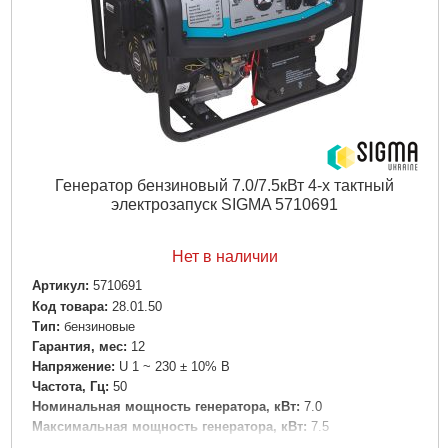
Уровень шума, дБ:
74
Подробнее...
Генератор бензиновый 7.0/7.5кВт 4-х тактный
электрозапуск SIGMA 5710691
Нет в наличии
Артикул:
5710691
Код товара:
28.01.50
Tип:
бензиновые
Гарантия, мес:
12
Напряжение:
U 1 ~ 230 ± 10% В
Частота, Гц:
50
Номинальная мощность генератора, кВт:
7.0
Максимальная мощность генератора, кВт:
7.5
Выход постоянного тока, В/А:
12/8