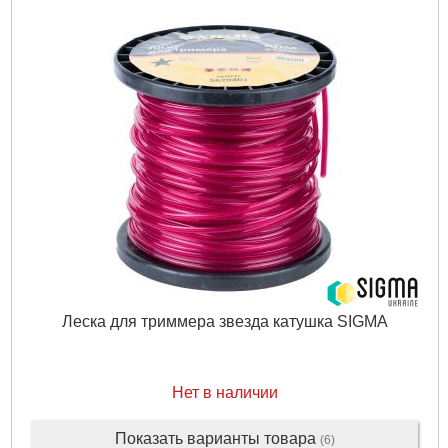
Максимальная мощность генератора, кВт:
5.5
Выход постоянного тока, В/А:
12/8.3
Тип двигателя привода:
Бензиновый, 4-тактный, воздушного
охлаждения
Топливо:
Бензин АИ-92, АИ-95
Расход топлива, г/кВт*ч:
313
Емкость топливного бака, л:
25
Объем масляного картера, л:
1.1
Мощность двигателя привода, л.с.:
13
Мощность двигателя привода, кВт:
9,6
Рабочий объем двигателя привода, см³:
389
Время беспрерывной работы, ч:
10
Система запуска:
ручная/электрозапуск
Уровень шума, дБ:
74
Масса, кг:
82
Габариты упаковки:
818x525x545 мм
Леска для триммера звезда катушка SIGMA
Вес брутто:
86,000 г
Подробнее...
Нет в наличии
Показать варианты товара
(6)