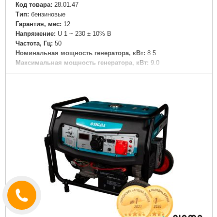
Код товара:
28.01.47
Tип:
бензиновые
Гарантия, мес:
12
Напряжение:
U 1 ~ 230 ± 10% В
Частота, Гц:
50
Номинальная мощность генератора, кВт:
8.5
Максимальная мощность генератора, кВт:
9.0
Расход топлива, г/кВт*ч:
420
Емкость топливного бака, л:
25
Время беспрерывной работы, ч:
8
Система запуска:
Электро
Подробнее...