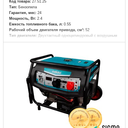
Код товара:
27.51.25
Tип:
Бензопила
Гарантия, мес:
24
Мощность, Вт:
2.4
Емкость топливного бака, л:
0.55
Рабочий объем двигателя привода, см³:
52
Тип двигателя:
Двухтактный одноцилиндровый с воздушным
охлаждением
Вес брутто (единицы), кг:
7.2
Вес нетто (единицы), кг:
6.2
Габариты упаковки:
450x290x260 мм
Вес брутто:
7,000 г
Подробнее...