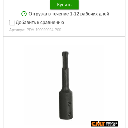
Купить
Отгрузка в течение 1-12 рабочих дней
Добавить к сравнению
Артикул:
PDA.100020024.P00
Код товара:
30.77.12
Зовнішній діаметр пильного диска:
100
Внутрішній діаметр пильного диска:
20
Зубів пильного диска:
24
Пропил пильного диска:
4
Товщина пильного диска:
2,8
Тип заточки зубів/Кут нахилу задньої поверхні пильного
диска β:
PR
Подробнее...