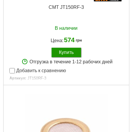
CMT JT150RF-3
В наличии
574
Цена:
грн
Купить
Отгрузка в течение 1-12 рабочих дней
Добавить к сравнению
Артикул:
JT150RF-3
Код товара:
29.95.02
Длина пильного полотна:
83
Рабоча довжина пильного полотна:
75
Кількість в упаковці пильного полотна:
3
Подробнее...