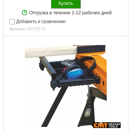
Купить
Отгрузка в течение 1-12 рабочих дней
Добавить к сравнению
Артикул:
822.022.11
Код товара:
30.38.49
Діаметр кінцевої фрези (мм):
44
Радіус кінцевої фрези (мм):
8
Подробнее...