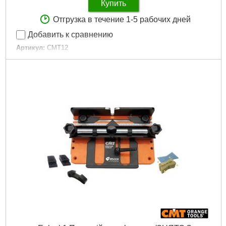
Купить
Отгрузка в течение 1-5 рабочих дней
Добавить к сравнению
Артикул:
CMT12
Код товара:
30.96.16
RPM:
10000–30000
Вес.:
1,9
Глибина фрезерування:
0 - 40
Мощность :
710 Вт
Габариты упаковки:
250x180x120 мм
Вес брутто:
2,646 г
Подробнее...