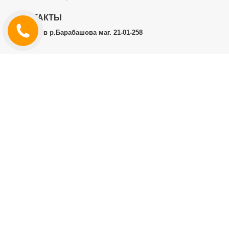
КОНТАКТЫ
г.Харьков р.Барабашова маг. 21-01-258
ЛИЧНЫЙ КАБИНЕТ
История заказов
Личный Кабинет
ДОПОЛНИТЕЛЬНО
Производители (бренды)
ИНФОРМАЦИЯ
Контакты
Доставка и оплата
Договор публичной оферты