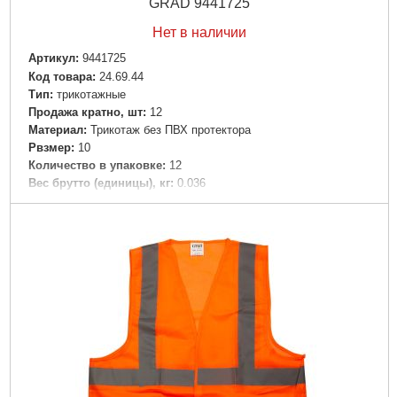
GRAD 9441725
Нет в наличии
Артикул:
9441725
Код товара:
24.69.44
Tип:
трикотажные
Продажа кратно, шт:
12
Материал:
Трикотаж без ПВХ протектора
Рвзмер:
10
Количество в упаковке:
12
Вес брутто (единицы), кг:
0.036
Ширина в упаковке (см):
22
Длина в упаковке (см):
15
Высота в упаковке (см):
11
Габариты упаковки:
270x150x15 мм
Вес брутто:
55 г
Подробнее...