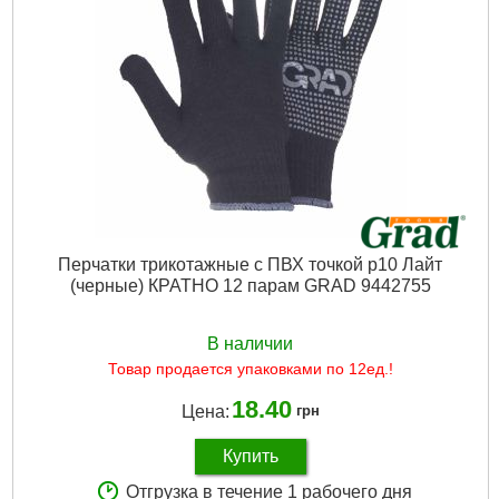
Количество в упаковке:
12
Вес брутто (единицы), кг:
0.038 кг
Ширина в упаковке (см):
23
Длина в упаковке (см):
12
Высота в упаковке (см):
11.5
Габариты упаковки:
180x70x5 мм
Вес брутто:
87 г
Подробнее...
Перчатки трикотажные с ПВХ точкой р10 Лайт
(черные) КРАТНО 12 парам GRAD 9442755
В наличии
Товар продается упаковками по 12ед.!
18.40
Цена:
грн
Купить
Отгрузка в течение 1 рабочего дня