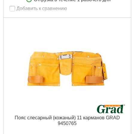
Добавить к сравнению
Артикул:
9441845
Код товара:
24.69.42
Tип:
трикотажные
Продажа кратно, шт:
12
Материал:
Трикотаж без ПВХ протектора
Рвзмер:
10
Количество в упаковке:
12
Масса, кг:
0.053
Ширина в упаковке (см):
24
Длина в упаковке (см):
14
Высота в упаковке (см):
10
Габариты упаковки:
180x100x5 мм
Вес брутто:
40 г
Подробнее...
Пояс слесарный (кожаный) 11 карманов GRAD
9450765