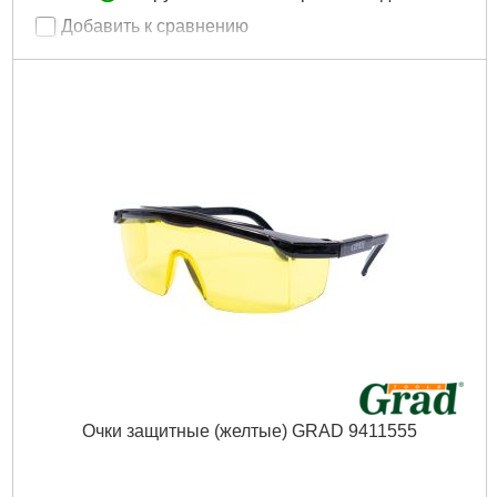
Добавить к сравнению
Артикул:
9442755
Код товара:
19.69.16
Tип:
трикотажные
Продажа кратно, шт:
12
Материал:
Трикотаж с ПВХ протектором
Рвзмер:
10
Количество в упаковке:
12
Масса, кг:
0.038
Ширина в упаковке (см):
22
Длина в упаковке (см):
12
Высота в упаковке (см):
11
Габариты упаковки:
150x120x30 мм
Вес брутто:
35 г
Подробнее...
Очки защитные (желтые) GRAD 9411555