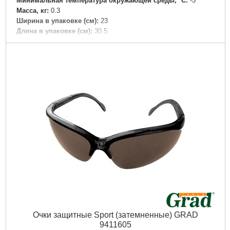
Минимальная температура окружающей среды, °C:
-5
Масса, кг:
0.3
Ширина в упаковке (см):
23
Длина в упаковке (см):
30.5
Высота в упаковке (см):
18
Габариты упаковки:
330x220x190 мм
Вес брутто:
380 г
Подробнее...
Очки защитные Sport (затемненные) GRAD
9411605