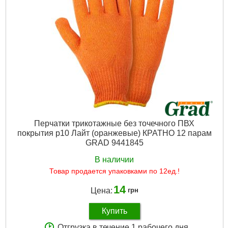
Рвзмер:
10
Количество в упаковке:
12
Масса, кг:
0.240
Ширина в упаковке (см):
27
Длина в упаковке (см):
11.5
Высота в упаковке (см):
10
Габариты упаковки:
120x100x30 мм
Вес брутто:
55 г
Подробнее...
Перчатки трикотажные без точечного ПВХ
покрытия р10 Лайт (оранжевые) КРАТНО 12 парам
GRAD 9441845
В наличии
Товар продается упаковками по 12ед.!
14
Цена:
грн
Купить
Отгрузка в течение 1 рабочего дня