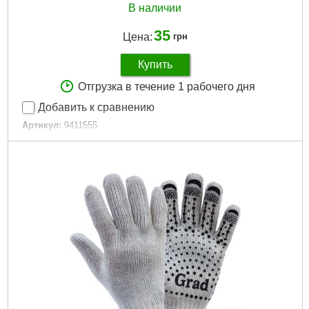
В наличии
35
Цена:
грн
Купить
Отгрузка в течение 1 рабочего дня
Добавить к сравнению
Артикул:
9411555
Код товара:
19.69.03
Материал:
Пластик
Цвет линз:
Желтый
Габариты:
15x12x5.5/
Ширина в упаковке (см):
15
Длина в упаковке (см):
12
Высота в упаковке (см):
5.5
Габариты упаковки:
160x50x55 мм
Вес брутто:
31 г
Подробнее...