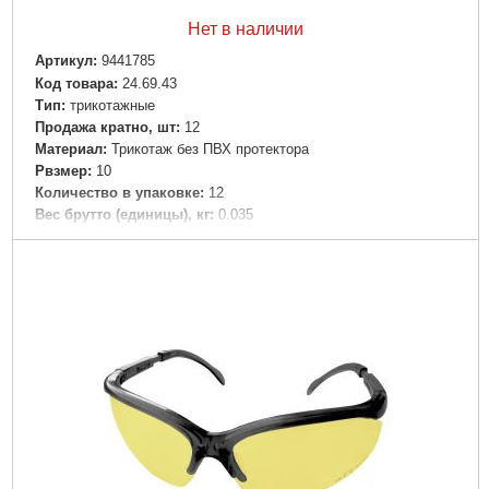
Нет в наличии
Артикул:
9441785
Код товара:
24.69.43
Tип:
трикотажные
Продажа кратно, шт:
12
Материал:
Трикотаж без ПВХ протектора
Рвзмер:
10
Количество в упаковке:
12
Вес брутто (единицы), кг:
0.035
Габариты упаковки:
210x50x5 мм
Вес брутто:
32 г
Подробнее...