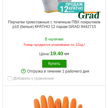
Перчатки трикотажные с точечным ПВХ покрытием
р10 (белые) КРАТНО 12 парам GRAD 9442715
В наличии
Товар продается упаковками по 12ед.!
19.40
Цена:
грн
Купить
Отгрузка в течение 1 рабочего дня
Добавить к сравнению
Артикул:
9442715
Код товара:
19.69.34
Tип:
трикотажные
Продажа кратно, шт:
12
Материал:
Трикотажные с точечным ПВХ покрытием