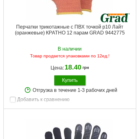
Перчатки трикотажные с ПВХ точкой р10 Лайт
(оранжевые) КРАТНО 12 парам GRAD 9442775
В наличии
Товар продается упаковками по 12ед.!
18.40
Цена:
грн
Купить
Отгрузка в течение 1-3 рабочих дней
Добавить к сравнению
Артикул:
9442775
Код товара:
19.69.15
Tип:
трикотажные
Продажа кратно, шт:
12
Материал:
Трикотаж с ПВХ протектором
Рвзмер:
10