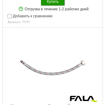
Купить
Отгрузка в течение 1-2 рабочих дней
Добавить к сравнению
Артикул:
79782
Код товара:
19.37.89
Напряжение сети:
220 вольт.
Потребляемая мощность:
500 ватт.
Производительность:
10000 литров в час.
Максимальный напор:
6,5 метров.
Максимальное погружение:
7 метров.
Максимальный размер частиц:
35 мм.
Длина сетевого шнура:
10 метров.
Подробнее...