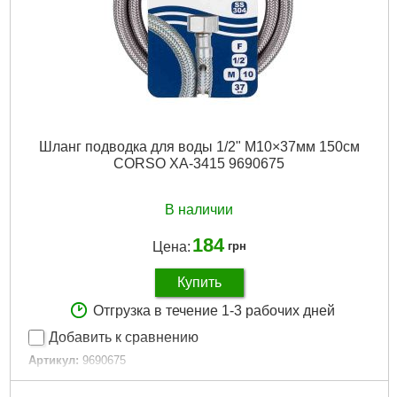
Вес брутто (единицы), кг:
1.417
Подробнее...
Шланг подводка для воды 1/2" М10×37мм 150см
CORSO XA-3415 9690675
В наличии
184
Цена:
грн
Купить
Отгрузка в течение 1-3 рабочих дней
Добавить к сравнению
Артикул:
9690675
Код товара:
29.17.95
Длина, см:
150