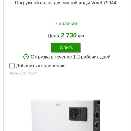
Погружной насос для чистой воды Vorel 79944
В наличии
2 730
Цена:
грн
Купить
Отгрузка в течение 1-2 рабочих дней
Добавить к сравнению
Артикул:
79944
Код товара:
20.52.18
Напряжение сети:
220 вольт.
Потребляемая мощность:
350 ватт.
Производительность:
1200 литров в час.
Максимальная глубина погружения:
5 метров.
Длина кабеля:
10 метров.
Подробнее...