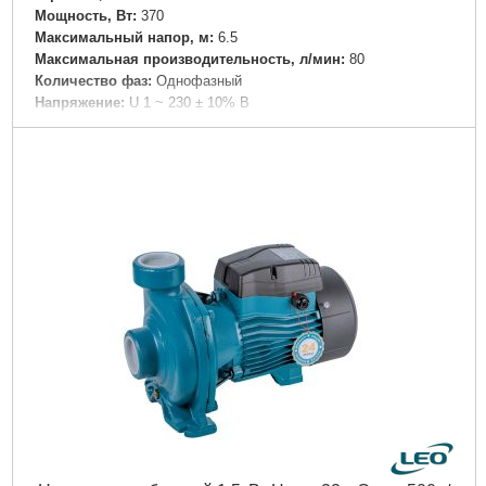
Мощность, Вт:
370
Максимальный напор, м:
6.5
Максимальная производительность, л/мин:
80
Количество фаз:
Однофазный
Напряжение:
U 1 ~ 230 ± 10% В
Номинальная сила тока, I(А):
2.5
Частота, Гц:
50
Вал двигателя:
Нержавеющая сталь AISI 304
Рабочее колесо:
Технополимер
Тип двигателя:
Асинхронный, закрытого типа со встроенной в
обмотку термозащитой
Обмотка статора двигателя:
Медь
Класс изоляции:
В
Класс защиты:
IP44
Длина кабеля, м:
1.5
Перекачиваемая жидкость:
Сточные воды из душевых
кабинок и раковин, а также сточные воды из туалетов,
содержащие туалетную бумагу и фекалии.
Диаметр всасывающего патрубка DN1, (мм):
100
Диаметр напорного патрубка DN2, (мм):
28
Дли на, мм:
539
Выходной патрубок:
Технополимер