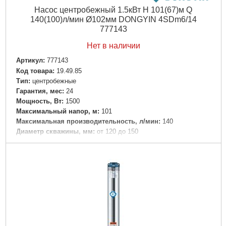
Насос центробежный 1.5кВт H 101(67)м Q
140(100)л/мин Ø102мм DONGYIN 4SDm6/14
777143
Нет в наличии
Артикул:
777143
Код товара:
19.49.85
Tип:
центробежные
Гарантия, мес:
24
Мощность, Вт:
1500
Максимальный напор, м:
101
Максимальная производительность, л/мин:
140
Диаметр скважины, мм:
от 120 до 150
Напряжение:
U 1 ~ 230 ± 10% В
Номинальная сила тока, I(А):
10.5
Частота, Гц:
50
Мощность двигателя привода, л.с.:
2.0
Вал двигателя:
Нержавеющая сталь AISI 304
Рабочее колесо:
Технополимер
Тип двигателя:
Маслонаполненный, со встроенной в обмотку
термозащитой
Обмотка статора двигателя:
Медь