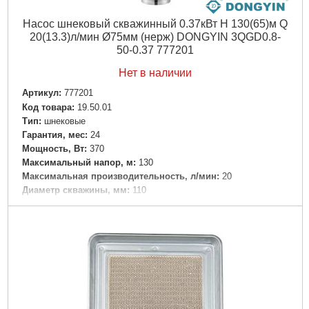
Дли на, мм:
583
Насос шнековый скважинный 0.37кВт H 130(65)м Q
Материал корпуса:
Высокопрочный технополимер
20(13.3)л/мин Ø75мм (нерж) DONGYIN 3QGD0.8-
Максимальная температура окружающей среды, °C:
40
50-0.37 777201
Ширина, мм:
190 мм
Высота, мм:
278
Нет в наличии
Максимальная высота всасывания, м:
3.5
Артикул:
777201
Диаметр твердых частиц во взвешенном состоянии,
Код товара:
19.50.01
мм:
0.2
Tип:
шнековые
Вес брутто (единицы), кг:
10.5
Гарантия, мес:
24
Длина упаковки, мм:
585
Мощность, Вт:
370
Ширина упаковки, мм:
230
Максимальный напор, м:
130
Высота упаковки, мм:
290
Максимальная производительность, л/мин:
20
Габариты упаковки:
590x290x230 мм
Диаметр скважины, мм:
110
Вес брутто:
11,800 г
Количество фаз:
Однофазный
Напряжение:
U 1 ~ 230 ± 10% В
Подробнее...
Номинальная сила тока, I(А):
3.0
Частота, Гц:
50
Мощность двигателя привода, л.с.:
0.5
Вал двигателя:
Нержавеющая сталь
Тип двигателя:
Асинхронный, маслонаполненный, со
встроенной в обмотку термозащитой