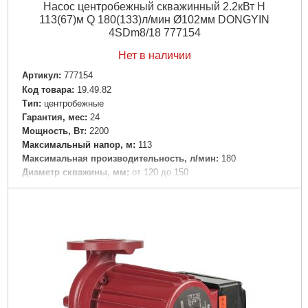
Насос центробежный скважинный 2.2кВт H
Ширина упаковки, мм:
200
113(67)м Q 180(133)л/мин Ø102мм DONGYIN
Высота упаковки, мм:
140
4SDm8/18 777154
Габариты упаковки:
200x140x140 мм
Вес брутто:
3,110 г
Нет в наличии
Артикул:
777154
Подробнее...
Код товара:
19.49.82
Tип:
центробежные
Гарантия, мес:
24
Мощность, Вт:
2200
Максимальный напор, м:
113
Максимальная производительность, л/мин:
180
Диаметр скважины, мм:
от 120 до 150
Количество фаз:
Однофазный
Напряжение:
U 1 ~ 230 ± 10% В
Номинальная сила тока, I(А):
15.0
Частота, Гц:
50
Мощность двигателя привода, л.с.:
3.0
Вал двигателя:
Нержавеющая сталь AISI 304
Рабочее колесо:
Технополимер
Тип двигателя:
Асинхронный, закрытого типа со встроенной в
обмотку термозащитой