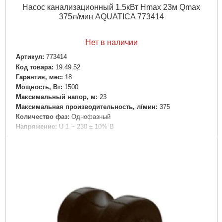
Насос канализационный 1.5кВт Hmax 23м Qmax
375л/мин AQUATICA 773414
Нет в наличии
Артикул:
773414
Код товара:
19.49.52
Гарантия, мес:
18
Мощность, Вт:
1500
Максимальный напор, м:
23
Максимальная производительность, л/мин:
375
Количество фаз:
Однофазный
Напряжение:
U 1 ~ 230 ± 10% В
Номинальная сила тока, I(А):
9.5
Частота, Гц:
50
Вал двигателя:
Нержавеющая сталь AISI 304
Рабочее колесо:
Чугун
Тип двигателя:
Асинхронный, закрытого типа со встроенной в
обмотку термозащитой
Обмотка статора двигателя:
Медь
Механическое уплотнение:
Керамика/графит
Класс изоляции:
В