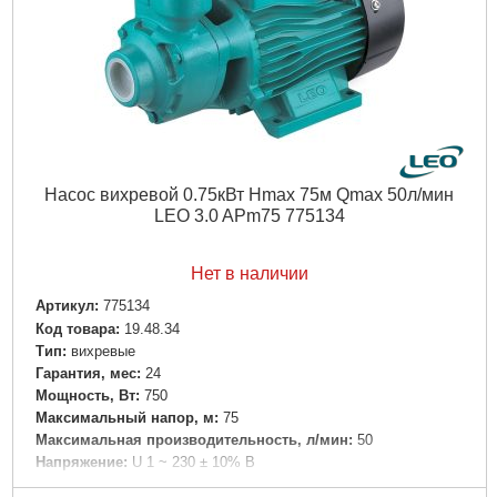
Насос вихревой 0.75кВт Hmax 75м Qmax 50л/мин
LEO 3.0 APm75 775134
Нет в наличии
Артикул:
775134
Код товара:
19.48.34
Tип:
вихревые
Гарантия, мес:
24
Мощность, Вт:
750
Максимальный напор, м:
75
Максимальная производительность, л/мин:
50
Напряжение:
U 1 ~ 230 ± 10% В
Номинальная сила тока, I(А):
5.0