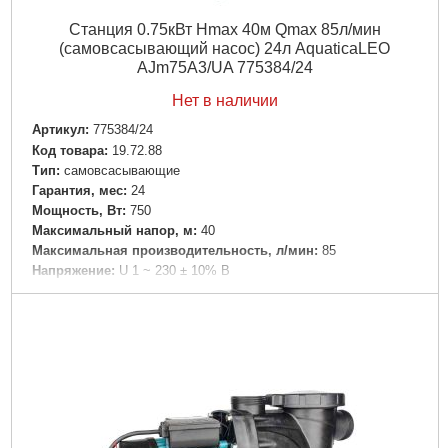
Станция 0.75кВт Hmax 40м Qmax 85л/мин
(самовсасывающий насос) 24л AquaticaLEO
AJm75A3/UA 775384/24
Нет в наличии
Артикул:
775384/24
Код товара:
19.72.88
Tип:
самовсасывающие
Гарантия, мес:
24
Мощность, Вт:
750
Максимальный напор, м:
40
Максимальная производительность, л/мин:
85
Напряжение:
U 1 ~ 230 ± 10% В
Номинальная сила тока, I(А):
6.0
Частота, Гц:
50
Вал двигателя:
Нержавеющая сталь AISI 304
Рабочее колесо:
Нержавеющая сталь AISI 304
Тип двигателя:
Асинхронный, закрытого типа, воздушного
охлаждения, со встроенной в обмотку термозащитой
Обмотка статора двигателя:
Медь
Класс изоляции:
F