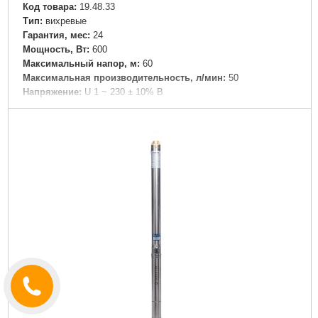
Код товара:
19.48.33
Tип:
вихревые
Гарантия, мес:
24
Мощность, Вт:
600
Максимальный напор, м:
60
Максимальная производительность, л/мин:
50
Напряжение:
U 1 ~ 230 ± 10% В
Номинальная сила тока, I(А):
4.5
Вал двигателя:
Нержавеющая сталь AISI 304
Рабочее колесо:
Латунь
Обмотка статора двигателя:
Медь
Механическое уплотнение:
Керамика/графит
Класс изоляции:
F
Класс защиты:
IPX4
Длина кабеля, м:
1
Перекачиваемая жидкость:
Чистая вода без
абразивосодержащих примесей (песка, глины и т. д.)
Диаметр всасывающего патрубка DN1, " (дюйм):
1
Диаметр напорного патрубка DN2, " (дюйм):
1
Максимальная температура перекачиваемой жидкости,
°C:
60
Максимальная температура окружающей среды, °C:
40