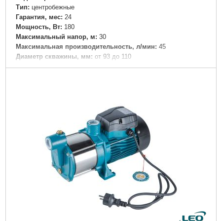
Tип:
центробежные
Гарантия, мес:
24
Мощность, Вт:
180
Максимальный напор, м:
30
Максимальная производительность, л/мин:
45
Диаметр скважины, мм:
от 93 до 110
Количество фаз:
Однофазный
Напряжение:
U 1 ~ 230 ± 10% В
Номинальная сила тока, I(А):
2.2
Частота, Гц:
50
Мощность двигателя привода, л.с.:
0.25
Вал двигателя:
Нержавеющая сталь
Рабочее колесо:
Технополимер
Тип двигателя:
Асинхронный, маслонаполненный, со
встроенной в обмотку термозащитой
Обмотка статора двигателя:
Медь
Механическое уплотнение:
Керамика/графит
Класс изоляции:
F
Класс защиты:
IP68
Длина кабеля, м:
20
Перекачиваемая жидкость:
Содержание
абразивосодержащих примесей (песка, глины, извести и.д.):