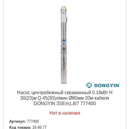
Высота упаковки, мм:
140
Габариты упаковки:
1206x105x140 мм
Вес брутто:
20,000 г
Подробнее...
Насос центробежный скважинный 0.18кВт H
30(23)м Q 45(30)л/мин Ø80мм 20м кабеля
DONGYIN 3SEm1.8/7 777400
Нет в наличии
Артикул:
777400
Код товара:
19.49.77