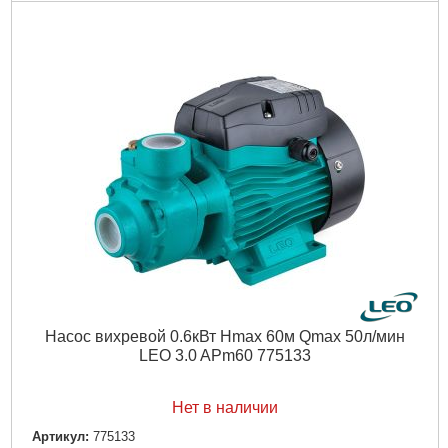
Высота упаковки, мм:
160
Подробнее...
Габариты упаковки:
630x150x140 мм
Вес брутто:
7,800 г
Подробнее...
Насос вихревой 0.6кВт Hmax 60м Qmax 50л/мин
LEO 3.0 APm60 775133
Нет в наличии
Артикул:
775133