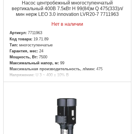
Насос центробежный многоступенчатый
Габариты упаковки:
230x150x150 мм
вертикальный 400В 7.5кВт H 99(84)м Q 475(333)л/
Вес брутто:
1,490 г
мин нерж LEO 3.0 innovation LVR20-7 7711963
Подробнее...
Нет в наличии
Артикул:
7711963
Код товара:
19.71.89
Tип:
многоступенчатые
Гарантия, мес:
24
Мощность, Вт:
7500
Максимальный напор, м:
99
Максимальная производительность, л/мин:
475
Напряжение:
U 3 ~ 400 ± 10% В
Номинальная сила тока, I(А):
Δ14.53/Y8.39
Частота, Гц:
50
Вал двигателя:
Нержавеющая сталь AISI 304
Рабочее колесо:
Нержавеющая сталь AISI 304
Тип двигателя:
Асинхронный, закрытого типа, воздушного
охлаждения
Обмотка статора двигателя:
Медь
Механическое уплотнение:
Картридж
Класс изоляции:
F