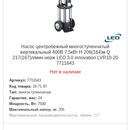
Класс защиты:
IP55
Перекачиваемая жидкость:
Только для чистой воды без
абразивосодержащих примесей (песка, глины, извести и т.д.)
Диаметр всасывающего патрубка DN1, (мм):
50
Диаметр напорного патрубка DN2, (мм):
50
Максимальная температура окружающей среды, °C:
40
Вес брутто (единицы), кг:
104.8
Объем единицы, м³:
0.152749
Насос центробежный многоступенчатый
вертикальный 400В 7.5кВт H 206(164)м Q
Подробнее...
217(167)л/мин нерж LEO 3.0 innovation LVR10-20
7711643
Нет в наличии
Артикул:
7711643
Код товара:
19.71.97
Tип:
многоступенчатые
Гарантия, мес:
24
Мощность, Вт:
7500
Максимальный напор, м:
206
Максимальная производительность, л/мин:
217
Напряжение:
U 3 ~ 400 ± 10% В
Номинальная сила тока, I(А):
Δ14.53/Y8.39