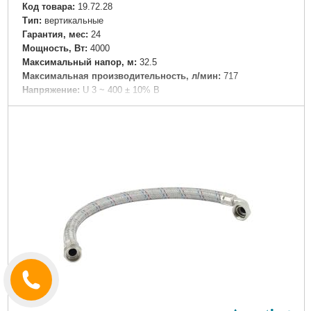
Код товара:
19.72.28
Tип:
вертикальные
Гарантия, мес:
24
Мощность, Вт:
4000
Максимальный напор, м:
32.5
Максимальная производительность, л/мин:
717
Напряжение:
U 3 ~ 400 ± 10% В
Номинальная сила тока, I(А):
Δ8.05/Y4.63
Частота, Гц:
50
Вал двигателя:
Нержавеющая сталь AISI 304
Рабочее колесо:
Чугун с антикоррозийной обработкой
Тип двигателя:
Асинхронный, закрытого типа, воздушного
охлаждения, со встроенной в обмотку термозащитой
Обмотка статора двигателя:
Медь
Класс изоляции:
F
Класс защиты:
IP55
Перекачиваемая жидкость:
Только для чистой воды без
абразивосодержащих примесей (песка, глины, извести и т.д.)
Диаметр всасывающего патрубка DN1, (мм):
50
Диаметр напорного патрубка DN2, (мм):
50
Материал корпуса:
Чугун с антикоррозийной обработкой
Максимальная температура перекачиваемой жидкости,