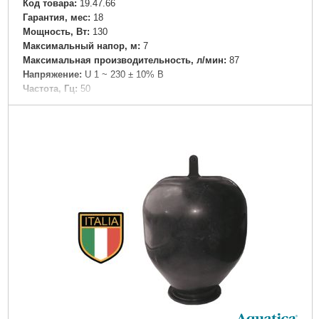
Код товара:
19.47.66
Гарантия, мес:
18
Мощность, Вт:
130
Максимальный напор, м:
7
Максимальная производительность, л/мин:
87
Напряжение:
U 1 ~ 230 ± 10% В
Частота, Гц:
50
Вал двигателя:
Керамика
Рабочее колесо:
Технополимер
Тип двигателя:
Асинхронный, трехскоростной, бесшумный
Обмотка статора двигателя:
Медь
Класс изоляции:
Н
Класс защиты:
IP44
Перекачиваемая жидкость:
Только для чистой воды без
абразивосодержащих примесей (песка, глины, извести и.д.)
Диаметр напорного патрубка DN2, " (дюйм):
1 1/2
Диаметр патрубка переходника, " (дюйм):
1
Дли на, мм:
180
Максимально допустимое давление, бар:
10
Материал корпуса:
Чугун
Максимальная температура перекачиваемой жидкости,
°C:
110
Максимальная температура окружающей среды, °C:
40