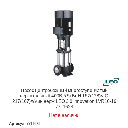
Частота, Гц:
50
Вал двигателя:
Нержавеющая сталь AISI 304
Рабочее колесо:
Нержавеющая сталь AISI 304
Тип двигателя:
Асинхронный, закрытого типа, воздушного
охлаждения
Обмотка статора двигателя:
Медь
Механическое уплотнение:
Картридж
Класс изоляции:
F
Класс защиты:
IP55
Перекачиваемая жидкость:
Только для чистой воды без
абразивосодержащих примесей (песка, глины, извести и т.д.)
Диаметр всасывающего патрубка DN1, (мм):
50
Диаметр напорного патрубка DN2, (мм):
50
Максимальная температура окружающей среды, °C:
40
Вес брутто (единицы), кг:
107
Объем единицы, м³:
0.164703
Насос центробежный многоступенчатый
вертикальный 400В 5.5кВт H 162(128)м Q
217(167)л/мин нерж LEO 3.0 innovation LVR10-16
Подробнее...
7711623
Нет в наличии
Артикул:
7711623