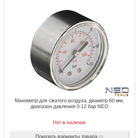
Частота, Гц:
50
Вал двигателя:
Нержавеющая сталь AISI 304
Рабочее колесо:
Нержавеющая сталь AISI 304
Тип двигателя:
Асинхронный, закрытого типа, воздушного
охлаждения
Обмотка статора двигателя:
Медь
Механическое уплотнение:
Картридж
Класс изоляции:
F
Класс защиты:
IP55
Перекачиваемая жидкость:
Только для чистой воды без
абразивосодержащих примесей (песка, глины, извести и т.д.)
Диаметр всасывающего патрубка DN1, " (дюйм):
1 1/4
Диаметр напорного патрубка DN2, " (дюйм):
1 1/4
Максимальная температура окружающей среды, °C:
40
Вес брутто (единицы), кг:
72.9
Объем единицы, м³:
0.149144
Манометр для сжатого воздуха, диаметр 60 мм,
диапазон давления 0-12 бар NEO
Подробнее...
Нет в наличии
Показать варианты товара
(2)