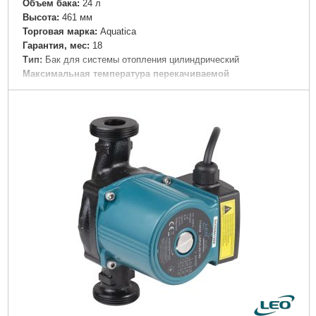
Объем бака:
24 л
Высота:
461 мм
Торговая марка:
Aquatica
Гарантия, мес:
18
Тип:
Бак для системы отопления цилиндрический
Максимальная температура перекачиваемой
жидкости:
99°C
Максимальная температура окружающей среды:
80°C
Диаметр всасывающего патрубка:
¾"
Максимально допустимое давление:
8 бар
Материал корпуса:
Сталь окрашенная
Тип корпуса:
Вертикальный цилиндрический закругленный
Диаметр горловины:
90 мм
Масса:
3.8 кг
Длина:
270 мм
Ширина:
270 мм
Габариты упаковки:
460x280x280 мм
Вес брутто:
3,290 г
Подробнее...