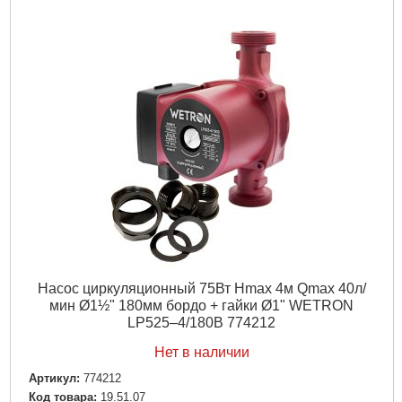
Частота, Гц:
50
Тип двигателя:
Маслонаполненный
Обмотка статора двигателя:
Медь
Класс изоляции:
F
Класс защиты:
IP68
Длина кабеля, м:
4
Перекачиваемая жидкость:
Содержание
абразивосодержащих примесей (песка, глины, извести и т.д.):
не более 0.25%
Диаметр напорного патрубка DN2, " (дюйм):
4
Диаметр, мм:
145
Максимальная температура перекачиваемой жидкости,
°C:
+50
Вес брутто (единицы), кг:
73.5
Объем единицы, м³:
0.012
Насос циркуляционный 75Вт Hmax 4м Qmax 40л/
Подробнее...
мин Ø1½" 180мм бордо + гайки Ø1" WETRON
LР525–4/180В 774212
Нет в наличии
Артикул:
774212
Код товара:
19.51.07