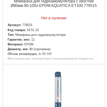
Мембрана для гидроаккумулятора с хвостом
Ø90мм 80-100л EPDM AQUATICA ET100 779515
Нет в наличии
Артикул:
779515
Код товара:
19.51.22
Tип:
Мембрана для гидроаккумулятора
Гарантия, мес:
12
Материал:
EPDM
Диаметр, мм:
90 (горловина)
Объем резервуара, л:
80-100
Максимальная температура перекачиваемой жидкости,
°C:
99
Вес брутто (единицы), кг:
1.089
Габариты упаковки:
310x120x100 мм
Вес брутто:
450 г
Подробнее...