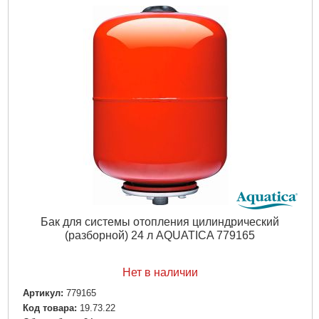
Частота, Гц:
50
Вал двигателя:
Нержавеющая сталь AISI 304
Рабочее колесо:
Нержавеющая сталь AISI 304
Тип двигателя:
Асинхронный, закрытого типа, воздушного
охлаждения
Обмотка статора двигателя:
Медь
Механическое уплотнение:
Картридж
Класс изоляции:
F
Класс защиты:
IP55
Перекачиваемая жидкость:
Только для чистой воды без
абразивосодержащих примесей (песка, глины, извести и т.д.)
Диаметр всасывающего патрубка DN1, (мм):
40
Диаметр напорного патрубка DN2, (мм):
40
Максимальная температура окружающей среды, °C:
40
Вес брутто (единицы), кг:
112
Объем единицы, м³:
0.183713
Бак для системы отопления цилиндрический
(разборной) 24 л AQUATICA 779165
Подробнее...
Нет в наличии
Артикул:
779165
Код товара:
19.73.22