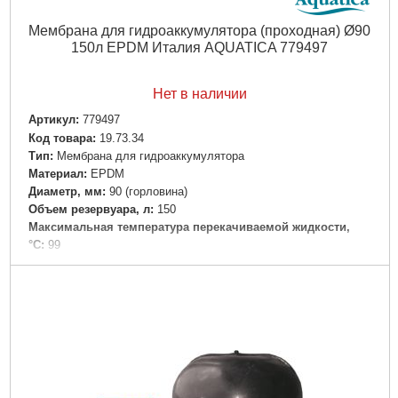
Ширина, мм:
130
Мембрана для гидроаккумулятора (проходная) Ø90
Высота, мм:
130
150л EPDM Италия AQUATICA 779497
Диаметр твердых частиц во взвешенном состоянии,
мм:
0.2
Вес брутто (единицы), кг:
3.329
Нет в наличии
Длина упаковки, мм:
140
Артикул:
779497
Ширина упаковки, мм:
145
Код товара:
19.73.34
Высота упаковки, мм:
200
Tип:
Мембрана для гидроаккумулятора
Габариты упаковки:
200x140x140 мм
Материал:
EPDM
Вес брутто:
3,160 г
Диаметр, мм:
90 (горловина)
Объем резервуара, л:
150
Подробнее...
Максимальная температура перекачиваемой жидкости,
°C:
99
Вес брутто (единицы), кг:
1.925
Вес нетто (единицы), кг:
1.825
Габариты упаковки:
370x200x50 мм
Вес брутто:
2,140 г
Подробнее...