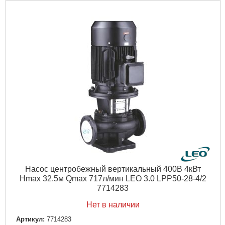
Вес нетто (единицы), кг:
0.37
Габариты упаковки:
250x110x100 мм
Вес брутто:
36 г
Подробнее...
Насос центробежный вертикальный 400В 4кВт
Hmax 32.5м Qmax 717л/мин LEO 3.0 LPP50-28-4/2
7714283
Нет в наличии
Артикул:
7714283