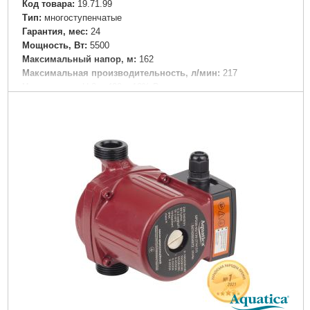
Код товара:
19.71.99
Tип:
многоступенчатые
Гарантия, мес:
24
Мощность, Вт:
5500
Максимальный напор, м:
162
Максимальная производительность, л/мин:
217
Напряжение:
U 3 ~ 400 ± 10% В
Номинальная сила тока, I(А):
Δ10.92/Y6.3
Частота, Гц:
50
Вал двигателя:
Нержавеющая сталь AISI 304
Рабочее колесо:
Нержавеющая сталь AISI 304
Тип двигателя:
Асинхронный, закрытого типа, воздушного
охлаждения
Обмотка статора двигателя:
Медь
Механическое уплотнение:
Картридж
Класс изоляции:
F
Класс защиты:
IP55
Перекачиваемая жидкость:
Только для чистой воды без
абразивосодержащих примесей (песка, глины, извести и т.д.)
Диаметр всасывающего патрубка DN1, (мм):
40
Диаметр напорного патрубка DN2, (мм):
40
Максимальная температура окружающей среды, °C:
40
Вес брутто (единицы), кг:
105.3