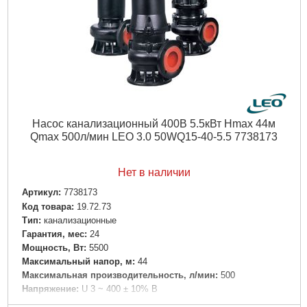
Насос канализационный 400В 5.5кВт Hmax 44м
Qmax 500л/мин LEO 3.0 50WQ15-40-5.5 7738173
Нет в наличии
Артикул:
7738173
Код товара:
19.72.73
Tип:
канализационные
Гарантия, мес:
24
Мощность, Вт:
5500
Максимальный напор, м:
44
Максимальная производительность, л/мин:
500
Напряжение:
U 3 ~ 400 ± 10% В
Номинальная сила тока, I(А):
Δ20.2/Y11.7