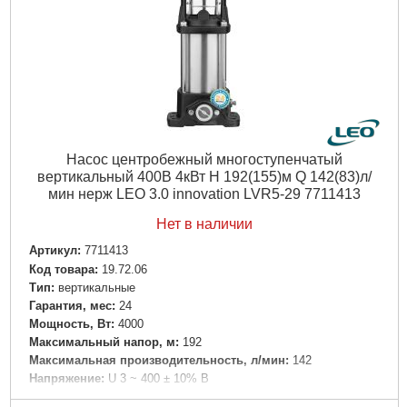
Насос центробежный многоступенчатый
вертикальный 400В 4кВт H 192(155)м Q 142(83)л/
мин нерж LEO 3.0 innovation LVR5-29 7711413
Нет в наличии
Артикул:
7711413
Код товара:
19.72.06
Tип:
вертикальные
Гарантия, мес:
24
Мощность, Вт:
4000
Максимальный напор, м:
192
Максимальная производительность, л/мин:
142
Напряжение:
U 3 ~ 400 ± 10% В
Номинальная сила тока, I(А):
Δ8.05/Y4.65