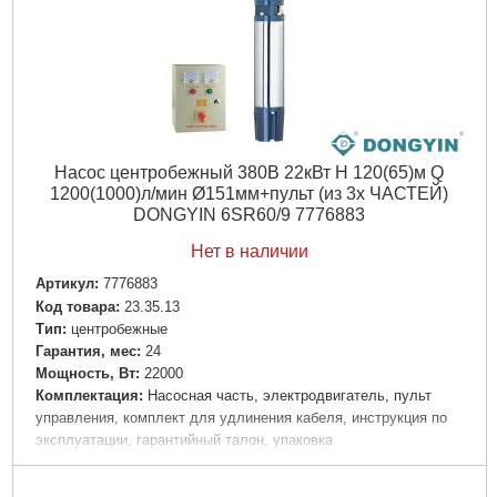
Насос центробежный 380В 22кВт H 120(65)м Q
1200(1000)л/мин Ø151мм+пульт (из 3х ЧАСТЕЙ)
DONGYIN 6SR60/9 7776883
Нет в наличии
Артикул:
7776883
Код товара:
23.35.13
Tип:
центробежные
Гарантия, мес:
24
Мощность, Вт:
22000
Комплектация:
Насосная часть, электродвигатель, пульт
управления, комплект для удлинения кабеля, инструкция по
эксплуатации, гарантийный талон, упаковка
Максимальный напор, м:
120
Максимальная производительность, л/мин:
1200