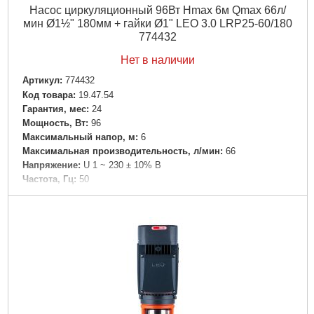
Насос циркуляционный 96Вт Hmax 6м Qmax 66л/
мин Ø1½" 180мм + гайки Ø1" LEO 3.0 LRP25-60/180
774432
Нет в наличии
Артикул:
774432
Код товара:
19.47.54
Гарантия, мес:
24
Мощность, Вт:
96
Максимальный напор, м:
6
Максимальная производительность, л/мин:
66
Напряжение:
U 1 ~ 230 ± 10% В
Частота, Гц:
50
Вал двигателя:
Металлокерамика на основе оксида
алюминия
Рабочее колесо:
Технополимер
Тип двигателя:
Асинхронный, трехскоростной, бесшумный
Обмотка статора двигателя:
Медь
Класс изоляции:
Н
Класс защиты:
IP44
Длина кабеля, м:
1
Перекачиваемая жидкость:
Только для чистой воды без