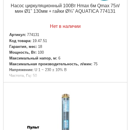
Объем единицы, м³:
0.168188
Насос циркуляционный 100Вт Hmax 6м Qmax 75л/
мин Ø1" 130мм + гайки Ø¾" AQUATICA 774131
Подробнее...
Нет в наличии
Артикул:
774131
Код товара:
19.47.51
Гарантия, мес:
18
Мощность, Вт:
100
Максимальный напор, м:
6
Максимальная производительность, л/мин:
75
Напряжение:
U 1 ~ 230 ± 10% В
Частота, Гц:
50
Вал двигателя:
Керамика
Рабочее колесо:
Технополимер
Тип двигателя:
Асинхронный, трехскоростной, бесшумный
Обмотка статора двигателя:
Медь
Класс изоляции:
Н
Класс защиты:
IP44
Перекачиваемая жидкость:
Только для чистой воды без
абразивосодержащих примесей (песка, глины, извести и.д.)
Диаметр напорного патрубка DN2, " (дюйм):
1