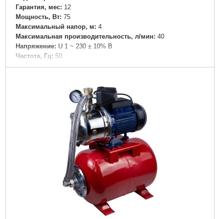
Гарантия, мес:
12
Мощность, Вт:
75
Максимальный напор, м:
4
Максимальная производительность, л/мин:
40
Напряжение:
U 1 ~ 230 ± 10% В
Частота, Гц:
50
Вал двигателя:
Керамика
Рабочее колесо:
Технополимер
Обмотка статора двигателя:
Медь
Класс изоляции:
Н
Класс защиты:
IP44
Диаметр патрубка переходника, " (дюйм):
1
Диаметр всасывающего патрубка DN1, (мм):
1½"
Материал корпуса:
Чугун с антикоррозийной обработкой
Диаметр твердых частиц во взвешенном состоянии,
мм:
0.2
Вес брутто (единицы), кг:
2.888
Длина упаковки, мм:
200
Ширина упаковки, мм:
140
Высота упаковки, мм:
150
Габариты упаковки:
200x140x130 мм
Вес брутто:
2,365 г