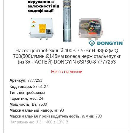
Диаметр патрубка переходника, " (дюйм):
3/4
Дли на, мм:
130
Максимально допустимое давление, бар:
10
Материал корпуса:
Чугун
Максимальная температура перекачиваемой жидкости,
°C:
110
Максимальная температура окружающей среды, °C:
40
Ширина, мм:
130
Насос центробежный 400В 7.5кВт H 93(63)м Q
Высота, мм:
130
700(500)л/мин Ø145мм колеса нерж сталь+пульт
Диаметр твердых частиц во взвешенном состоянии,
(из 3х ЧАСТЕЙ) DONGYIN 6SP30-8 7777253
мм:
0.2
Вес брутто (единицы), кг:
3
Нет в наличии
Длина упаковки, мм:
140
Артикул:
7777253
Ширина упаковки, мм:
150
Код товара:
27.51.27
Высота упаковки, мм:
200
Tип:
центробежные
Габариты упаковки:
200x140x140 мм
Гарантия, мес:
24
Вес брутто:
2,575 г
Мощность, Вт:
7500
Максимальный напор, м:
93
Подробнее...
Максимальная производительность, л/мин:
700
Напряжение:
U 3 ~ 400 ± 10% В
Номинальная сила тока, I(А):
Y17 (Y - соединение "звезда")