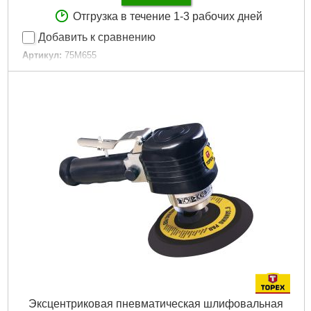
Отгрузка в течение 1-3 рабочих дней
Добавить к сравнению
Артикул:
75M655
Код товара:
23.64.60
EAN:
5902062756558
Диаметр соединительного шланга:
1/4"
Максимальное давление:
8 bar
Габариты упаковки:
82x82x82 мм
Вес брутто:
195 г
Подробнее...
Эксцентриковая пневматическая шлифовальная