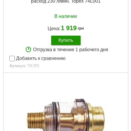
расход 230 л/мин. Topex 74L001
В наличии
1 919
Цена:
грн
Купить
Отгрузка в течение 1 рабочего дня
Добавить к сравнению
Артикул:
74L001
Код товара:
17.28.44
Расход:
230 л/мин
Скорость вращения:
7 000 +/- 10%
Максимальный крутящий момент:
314 Нм
Рабочее давление:
6-8 бар
Габариты упаковки:
200x200x90 мм
Вес брутто:
2,300 г
Подробнее...