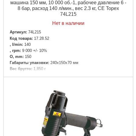
машина 150 мм, 10 000 об.-1, рабочее давление 6 -
8 бар, расход 140 л/мин., вес 2.3 кг, CE Topex
74L215
Нет в наличии
Артикул:
74L215
Код товара:
17.28.52
, l/min:
140
, rpm:
9 000 +/- 10%
O, mm:
150
Габариты упаковки:
240x150x70 мм
Вес брутто:
1,850 г
Подробнее...