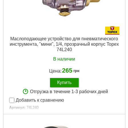
Маслоподающее устройство для пневматического
инструмента, "мини", 1/4, прозрачный корпус Topex
74L240
В наличии
265
Цена:
грн
Купить
Отгрузка в течение 1-3 рабочих дней
Добавить к сравнению
Артикул:
74L240
Код товара:
17.28.53
EAN:
5902062742407
Диаметр соединительного шланга:
1/4"