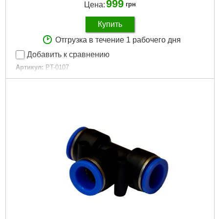
999
Цена:
грн
Купить
Отгрузка в течение 1 рабочего дня
Добавить к сравнению
Артикул:
PT-0107
Код товара:
10.15.11
Гарантия:
12 мес.
Рабочее давление:
до 3 атм
Диаметр форсунки:
1.3 мм
Расход воздуха:
230-300 л/мин
Расположение бачка:
верхнее
Объем бачка:
1000 мл
Материал бачка:
металл
Диаметр шланга:
6-8 мм
Габариты упаковки:
250x200x100 мм
Вес брутто:
1,350 г
Подробнее...