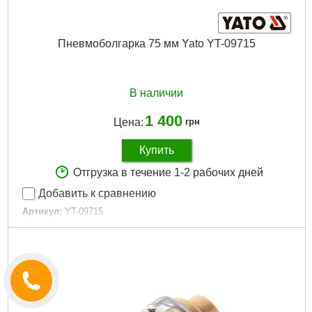
Пневмоболгарка 75 мм Yato YT-09715
В наличии
1 400
Цена:
грн
Купить
Отгрузка в течение 1-2 рабочих дней
Добавить к сравнению
Артикул:
YT-09715
Код товара:
16.04.44
Диаметр диска:
75 мм
Максимальная скорость вращения:
20000 оборотов в
минуту
Расход воздуха:
127 литров в минуту
Резьба подключения воздуха:
1/4''
Габариты упаковки:
210x90x90 мм