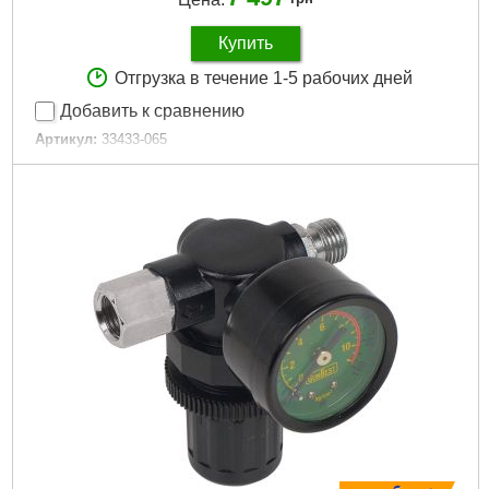
Купить
Отгрузка в течение 1-5 рабочих дней
Добавить к сравнению
Артикул:
33433-065
Код товара:
23.19.42
Максимальный момент откручивания, Нм:
880
Гарантия, мес.:
6
Тип хвостовика / посадки:
1/2"
Максимальный момент затяжки, Нм:
880
Габариты упаковки:
210x210x73 мм
Вес брутто:
2,382 г
Подробнее...