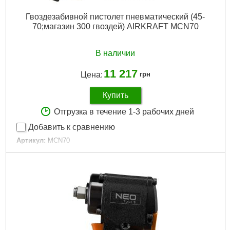
Гвоздезабивной пистолет пневматический (45-
70;магазин 300 гвоздей) AIRKRAFT MCN70
В наличии
11 217
Цена:
грн
Купить
Отгрузка в течение 1-3 рабочих дней
Добавить к сравнению
Артикул:
MCN70
Код товара:
20.60.13
Тип гвоздя:
гвозди, соединенные проволокой 15°
Размер гвоздя:
2,3-2,9 мм
Высота гвоздя:
45-70 мм
Рабочее давление:
6,0-7, (макс 8.3)…
Емкость магазина:
225-300
Габариты упаковки:
365x350x150 мм
Вес брутто:
4,640 г