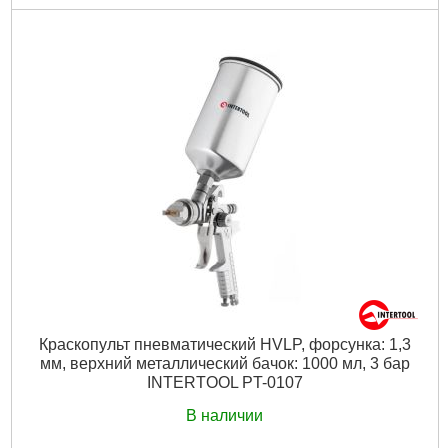
Код товара:
22.96.53
Температура:
0-60 ⁰С
Степень очистки:
25 μm
Рекомендуемое смазочное масло:
ISOVG 32
Материал колб:
поликарбонат
Материал изделия:
металл
Тип клапана:
рельефный
Диаметр присоединительного отверстия:
1/4"
Диаметр резьбы:
1/4"
МАХ давление:
12Бар
Габариты упаковки:
170x100x60 мм
Вес брутто:
500 г
Подробнее...
Краскопульт пневматический HVLP, форсунка: 1,3
мм, верхний металлический бачок: 1000 мл, 3 бар
INTERTOOL PT-0107
В наличии