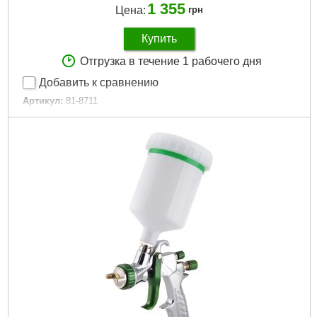
1 355
Цена:
грн
Купить
Отгрузка в течение 1 рабочего дня
Добавить к сравнению
Артикул:
81-8711
Код товара:
20.54.45
Объем, мл:
7
Давление:
1,0-3,5 бар
Расход воздуха:
65-68 л/мин
Габариты упаковки:
200x105x35 мм
Вес брутто:
320 г
Подробнее...