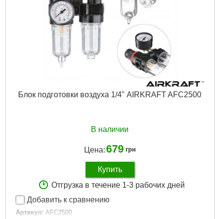
Диаметр форсунки:
1,4 мм
Подача воздуха:
Быстроразъёмное соединение «папа» ¼
(возможность замены на резьбовое соединение с наружной
резьбой ¼)
Габариты упаковки:
280x200x180 мм
Вес брутто:
950 г
Подробнее...
Блок подготовки воздуха 1/4" AIRKRAFT AFC2500
В наличии
679
Цена:
грн
Купить
Отгрузка в течение 1-3 рабочих дней
Добавить к сравнению
Артикул:
AFC2500