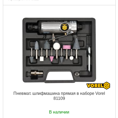
Код товара:
22.62.88
Тип гвоздя:
гвозди, соединенные проволокой 15°
Размер гвоздей:
50-90 мм
Рабочее давление:
6,0-7, (макс 8.3)…
Емкость магазина:
60
Размеры:
526x315x132 мм
Габариты упаковки:
580x400x130 мм
Вес брутто:
4,250 г
Подробнее...
Пневмат. шлифмашина прямая в наборе Vorel
81109
В наличии