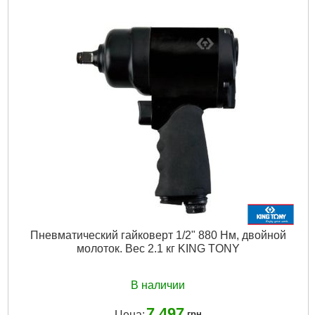
Тип муфты:
двойной ударный механизм (jumbo)
Забор воздуха:
113 л/мин
Размер приводного квадрата:
1/2"
Диаметр соединительного шланга:
1/4"
Число оборотов в минуту:
10000 кол/мин
Максимальное число оборотов в минуту:
10000 кол/мин
Рабочее давление:
6.3 бар
Максимальный крутящий момент:
680 Нм
Длина ключа:
108 мм
Габариты упаковки:
150x150x50 мм
Вес брутто:
3,000 г
Подробнее...
Пневматический гайковерт 1/2" 880 Нм, двойной
молоток. Вес 2.1 кг KING TONY
В наличии
7 497
Цена:
грн