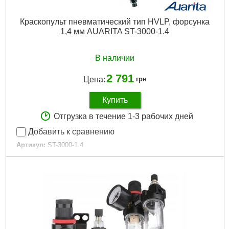
Краскопульт пневматический тип HVLP, форсунка
1,4 мм AUARITA ST-3000-1.4
В наличии
2 791
Цена:
грн
Купить
Отгрузка в течение 1-3 рабочих дней
Добавить к сравнению
Артикул:
ST-3000-1.4
Код товара:
20.64.00
Тип:
HVLP
Расположение бачка:
верхнее
Объем бачка:
600 мл
Материал бачка:
пластик
Оптимальное рабочее давление:
2 бар (29 PSI)
Сменные форсунки(опционально):
1,3, 1,4, 1,6, 1,8 мм
Расход воздуха:
170-290 л/мин