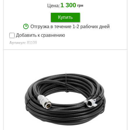
1 300
Цена:
грн
Купить
Отгрузка в течение 1-2 рабочих дней
Добавить к сравнению
Артикул:
81109
Код товара:
15.90.75
Давление:
6.3 бар
Вращение:
22000
Упаковка:
BMC
Размер быстрый:
1/4"
Размер шпинделя:
6 мм
Расход:
198 л/мин
Количество предметов:
13 шт.
Габариты упаковки:
230x205x55 мм
Вес брутто:
1,210 г
Подробнее...