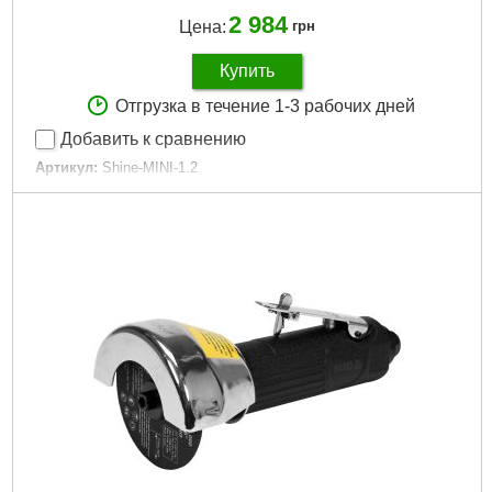
2 984
Цена:
грн
Купить
Отгрузка в течение 1-3 рабочих дней
Добавить к сравнению
Артикул:
Shine-MINI-1.2
Код товара:
23.60.28
Диаметр входного штуцера:
1/4"
Диаметр сопла:
1.2 мм
Емкость бака распылителя:
0.25 л
Рабочее давление:
1.5 бар
Расход воздуха:
230 литр/мин
Регулировка давления воздуха:
да
Регулировка подачи распыляемой смеси:
да
Регулировка ширины факела:
да
Габариты упаковки:
200x180x120 мм
Вес брутто:
915 г
Подробнее...