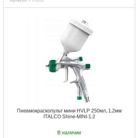
Артикул:
PT-0026
Код товара:
23.51.40
Уровень шума:
63 дБ
Tип:
безмасляный
Тип двигателя:
асинхронный однофазный
Количество цилиндров:
2
Напряжение питания:
220 В
Мощность:
1,1 кВт
Рабочее давление:
8 атм
Объем ресивера:
24 л
Производительность:
160 л/мин
Тип привода:
коаксиальный
Диаметр шланга:
6-8 мм
Гарантия:
12 мес.
Габариты упаковки:
640x600x280 мм
Вес брутто:
24,000 г
Подробнее...
Пневмокраскопульт мини HVLP 250мл, 1.2мм
ITALCO Shine-MINI-1.2
В наличии