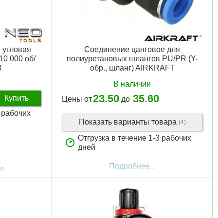
резьбовое соединение с наружной резьбой ¼)
Габариты упаковки:
250x150x150 мм
Вес брутто:
300 г
Подробнее...
 угловая
Соединение цанговое для
10 000 об/
полиуретановых шлангов PU/PR (Y-
8
обр., шланг) AIRKRAFT
В наличии
23.50
35.60
Купить
Цены от
до
3 рабочих
Показать варианты товара
(4)
Отгрузка в течение 1-3 рабочих
дней
Подробнее...
ар
нга:
10 мм
мм
0 кол/мин
00 мм