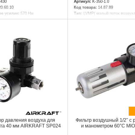
430
Артикул:
K-350-1.0
20.60.10
Код товара:
14.87.89
е усилие:
570 Нм
Тип:
LVMP( малый поток воздуха
ащения:
8000 об./мин
давление)
:
1/2 дюйма
Расположение бачка:
верхнее
ха:
150л/мин
Объем бачка:
250 мл
:
1/4 дюйма
Материал бачка:
пластик
ланг:
Ø 3/8 дюйма
Оптимальное рабочее давлени
PSI)
м
Ширина факела распыления:
1
аковки:
220x190x76 мм
Расход воздуха:
30-60 л/мин
,893 г
Диаметр форсунки::
1 мм
Габариты упаковки:
170x107x1
Подробнее...
Вес брутто:
500 г
Подробнее...
ор давления воздуха для
Фильтр воздушный 1/2" с 
ьта 40 мм AIRKRAFT SP024
и манометром 60°С MIO