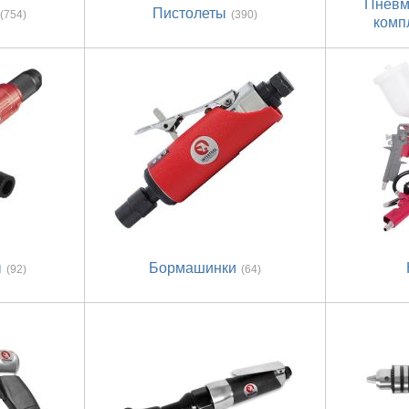
Пневм
Пистолеты
(754)
(390)
комп
ы
Бормашинки
(92)
(64)