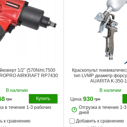
коверт 1/2" (570N/m;7500
Краскопульт пневматичес
EROPRO AIRKRAFT RP7430
тип LVMP диаметр форсун
AUARITA K-350-1
В наличии
В наличии
68
930
Купить
Цена:
грн
грн
ка в течение 1-3 рабочих
Отгрузка в течение 1-
дней
ь к сравнению
Добавить к сравнению