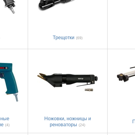
Трещотки
)
(69)
йные
Ножовки, ножницы и
ие
реноваторы
(4)
(24)