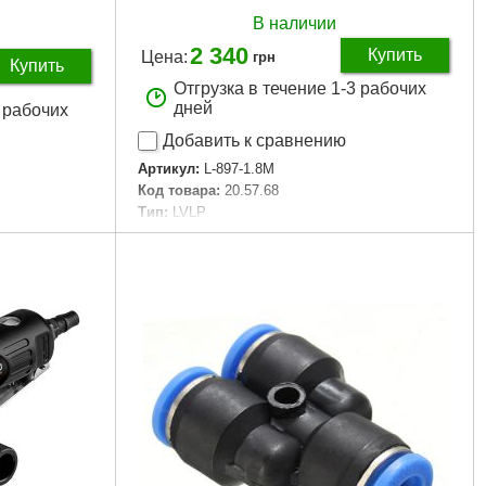
В наличии
2 340
Купить
Цена:
грн
Купить
Отгрузка в течение 1-3 рабочих
дней
2 рабочих
Добавить к сравнению
Артикул:
L-897-1.8M
Код товара:
20.57.68
Тип:
LVLP
Расположение бачка:
верхнее
Объем бачка:
600 мл
°С
Материал бачка:
метал
 мм
Оптимальное рабочее давление:
2 бар (29
PSI)
Ширина факела распыления:
28 см
Расход воздуха:
70-90 л/мин
Диаметр форсунки:
1,8 мм
Сменные форсунки(опционально):
1,3, 1,4,
1,8 мм
Подача воздуха:
Быстроразъёмное
соединение «папа» ¼ (возможность замены на