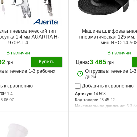
ульт пневматический тип
Машина шлифовальная
рсунка 1,4 мм AUARITA H-
пневматическая 125 мм, 
970P-1.4
мин NEO 14-50
В наличии
В наличии
92
3 465
Купить
Цена:
грн
грн
ка в течение 1-3 рабочих
Отгрузка в течение 1-
дней
ь к сравнению
Добавить к сравнению
70P-1.4
Артикул:
14-508
15.06.07
Код товара:
25.45.22
Максимальное давление:
6.3 б
е бачка:
верхнее
Забор воздуха:
170 л/мин
:
600 мл
Диаметр соединительного шла
чка:
пластик
Наружный диаметр диска:
125 
 рабочее давление:
3,5 бар (50
Число оборотов в минуту:
2500
Габариты упаковки:
220x170x1