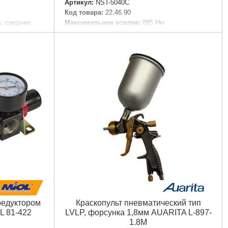
Артикул:
NST-5040C
Код товара:
22.46.90
, среднее
Максимальное усилие:
885 Нм
Скорость вращения:
8000 об./мин
Квадрат вала:
1/2 дюйма
Расход воздуха:
150л/мин
Вход воздуха:
1/4 дюйма
е:
2,5 бар (36
Воздушный шланг:
Ø 3/8 дюйма
Ключевые особенности:
Реверс
0 см
Вал:
1/2"
Усилие:
885Нм
Габариты упаковки:
210x200x70 мм
07 мм
Вес брутто:
2,300 г
Подробнее...
редуктором
Краскопульт пневматический тип
L 81-422
LVLP, форсунка 1,8мм AUARITA L-897-
1.8M