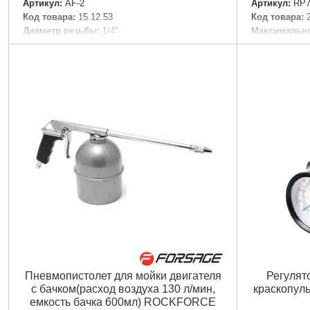
Артикул:
AF-2
Артикул:
RP7
Код товара:
15.12.53
Код товара:
Диаметр резьбы:
1/4"
Максимально
Габариты упаковки:
100x50x50 мм
Скорость вр
Вес брутто:
100 г
Квадрат вала
Расход возду
Подробнее...
Вход воздуха
Воздушный ш
Вал:
1/2"
Усилие:
570Н
Габариты уп
Вес брутто:
2
Пневмопистолет для мойки двигателя
Регулят
с бачком(расход воздуха 130 л/мин,
краскопул
емкость бачка 600мл) ROCKFORCE