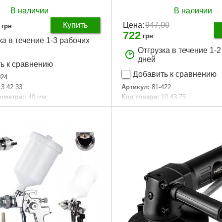
В наличии
В наличии
Купить
Цена:
947,00
грн
722
грн
ка в течение 1-3 рабочих
Отгрузка в течение 1-
дней
ь к сравнению
Добавить к сравнению
24
Артикул:
81-422
13.42.33
Код товара:
10.43.75
ометра::
40 мм
Диаметр:
1/2"
r/180psi
Рабочее давление:
0-10
аковки:
95x75x82 мм
Максимальная температура:
60
97 г
Габариты упаковки:
225x75x73
Подробнее...
Вес брутто:
590 г
Подробнее...