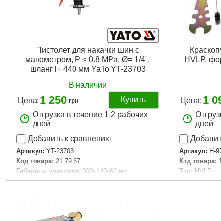
Пистолет для накачки шин с
Краскоп
манометром, P ≤ 0.8 MPa, Ø= 1/4",
HVLP, фо
шланг l= 440 мм YaTo YT-23703
В наличии
1 250
1 0
Купить
Цена:
Цена:
грн
Отгрузка в течение 1-2 рабочих
Отгруз
дней
дней
Добавить к сравнению
Добавит
Артикул:
YT-23703
Артикул:
H-9
Код товара:
21.79.67
Код товара:
Габариты упаковки:
300x140x60 мм
Тип:
HVLP
Вес брутто:
667 г
Расположени
Объем бачка
Подробнее...
Материал ба
Оптимальное
PSI)