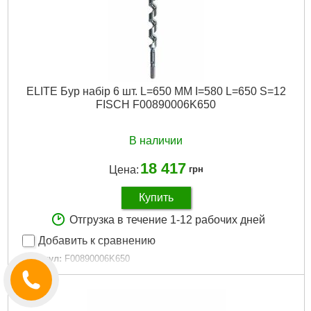
ELITE Бур набір 6 шт. L=650 MM I=580 L=650 S=12
FISCH F00890006K650
В наличии
18 417
Цена:
грн
Купить
Отгрузка в течение 1-12 рабочих дней
Добавить к сравнению
Артикул:
F00890006K650
Код товара:
30.19.48
Подробнее...