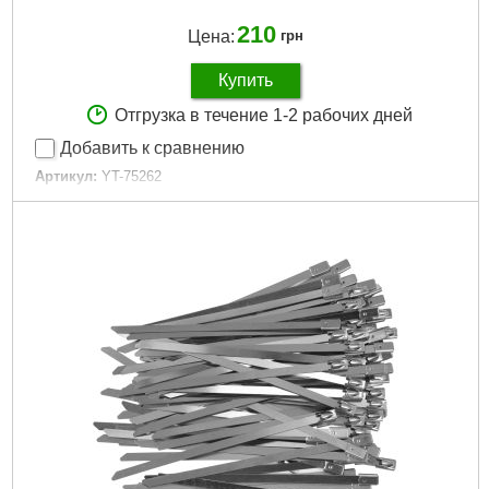
210
Цена:
грн
Купить
Отгрузка в течение 1-2 рабочих дней
Добавить к сравнению
Артикул:
YT-75262
Код товара:
22.66.94
EAN:
5906083051609
Количество:
10 шт.
Размер:
25 мм
Габариты упаковки:
243x90x14 мм
Вес брутто:
203 г
Подробнее...