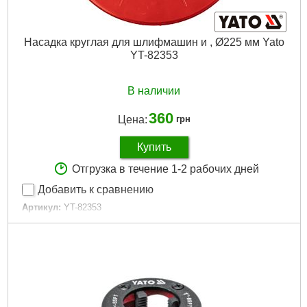
Насадка круглая для шлифмашин и , Ø225 мм Yato
YT-82353
В наличии
360
Цена:
грн
Купить
Отгрузка в течение 1-2 рабочих дней
Добавить к сравнению
Артикул:
YT-82353
Код товара:
24.37.65
Габариты упаковки:
225x225x25 мм
Вес брутто:
420 г
Подробнее...