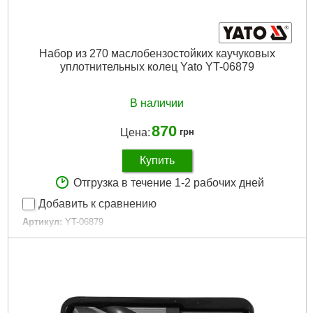
Набор из 270 маслобензостойких каучуковых
уплотнительных колец Yato YT-06879
В наличии
870
Цена:
грн
Купить
Отгрузка в течение 1-2 рабочих дней
Добавить к сравнению
Артикул:
YT-06879
Код товара:
19.36.63
Количество предметов:
270 штук
Габариты упаковки:
230x105x30 мм
Вес брутто:
126 г
Подробнее...