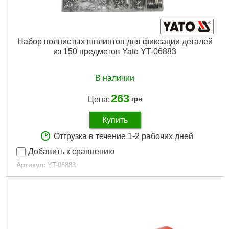
Набор волнистых шплинтов для фиксации деталей
из 150 предметов Yato YT-06883
В наличии
263
Цена:
грн
Купить
Отгрузка в течение 1-2 рабочих дней
Добавить к сравнению
Артикул:
YT-06883
Код товара:
19.42.63
Количество предметов:
150 штук
Размери волнистых шплинтов:
2,4х31 мм, 2х33 мм, 2х40
мм, 2,8х42 мм, 3,5х45 мм, 4х75 мм
Габариты упаковки:
210x105x30 мм
Вес брутто:
545 г