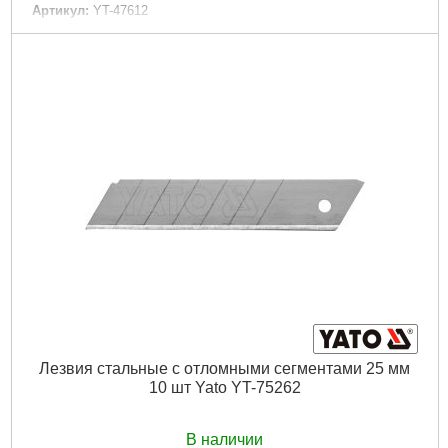
Артикул:
YT-47612
Код товара:
23.17.15
Диаметр щетки:
125 мм.
Рабочий материал:
дерево / краска / лак / металл /
нержавеющая сталь.
Максимальные обороты:
12500 оборотов в минуту.
Диаметр резьбы:
М14.
Габариты упаковки:
215x165x50 мм
Вес брутто:
246 г
Подробнее...
Лезвия стальные с отломными сегментами 25 мм
10 шт Yato YT-75262
В наличии