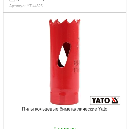
Артикул:
YT-44625
Код товара:
23.13.03
Количество в наборе:
4 штуки.
Диаметр:
14 мм, 16 мм, 18 мм, 20 мм.
Общая длина:
150 мм.
Рабочая длина:
75 мм.
Хвостовик:
1/2".
Материал:
сталь HSS.
Габариты упаковки:
240x170x35 мм
Вес брутто:
700 г
Подробнее...
Пилы кольцевые биметаллические Yato