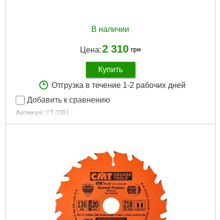
В наличии
2 310
Цена:
грн
Купить
Отгрузка в течение 1-2 рабочих дней
Добавить к сравнению
Артикул:
YT-3381
Код товара:
16.23.54
Диаметр коронок:
19 мм, 22 мм, 25 мм, 32 мм, 35 мм, 38 мм,
44 мм, 51 мм, 57 мм, 64 мм, 76 мм
Центрирующие сверла:
2 штуки
Длина насадок:
40 мм
Упаковка:
пластиковый кейс
Вес набора:
2,48 кг
Габариты упаковки:
335x195x60 мм
Вес брутто:
2,200 г