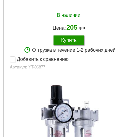
В наличии
205
Цена:
грн
Купить
Отгрузка в течение 1-2 рабочих дней
Добавить к сравнению
Артикул:
YT-06877
Код товара:
16.34.88
Вес брутто (кг):
0.1750
Цвет:
черный
Материал:
каучук
Габариты упаковки:
210x105x25 мм
Вес брутто:
124 г
Подробнее...