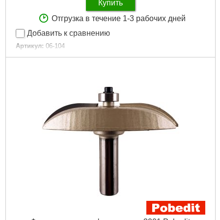
Купить
Отгрузка в течение 1-3 рабочих дней
Добавить к сравнению
Артикул:
06-104
Код товара:
17.46.91
Количество:
99 ед.
Габариты упаковки:
160x90x35 мм
Вес брутто:
690 г
Подробнее...