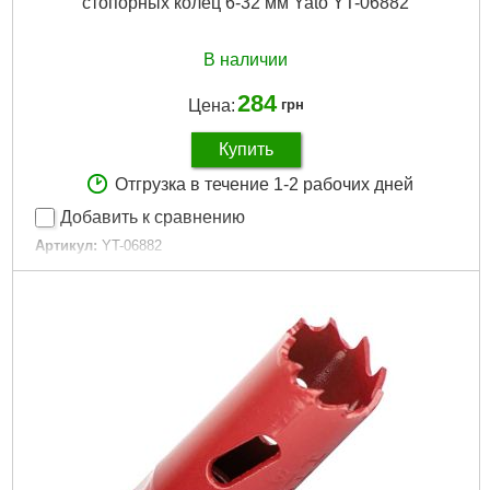
стопорных колец 6-32 мм Yato YT-06882
В наличии
284
Цена:
грн
Купить
Отгрузка в течение 1-2 рабочих дней
Добавить к сравнению
Артикул:
YT-06882
Код товара:
19.42.41
Количество предметов:
255 штук
Размери внешних стопорных колец:
6 мм, 8 мм, 9 мм, 11
мм, 13 мм, 14 мм, 16 мм, 19 мм, 20 мм, 22 мм, 25 мм, 32 мм
Размери внутренних стопорных колец:
11 мм, 13 мм, 14 мм,
16 мм, 19 мм, 20 мм
Габариты упаковки:
230x105x30 мм
Вес брутто:
239 г
Подробнее...