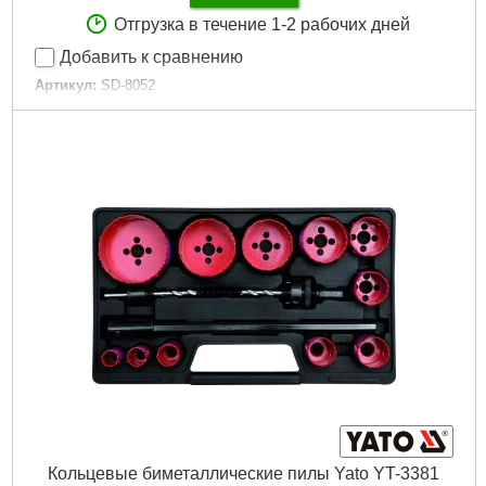
Отгрузка в течение 1-2 рабочих дней
Добавить к сравнению
Артикул:
SD-8052
Код товара:
25.72.35
Материал:
сталь 9ХС
Tип:
набор метчиков и плашек
Размеры:
M3-M12
Количество единиц в наборе:
52 ед.
Габариты упаковки:
300x100x50 мм
Вес брутто:
3,000 г
Подробнее...
Кольцевые биметаллические пилы Yato YT-3381