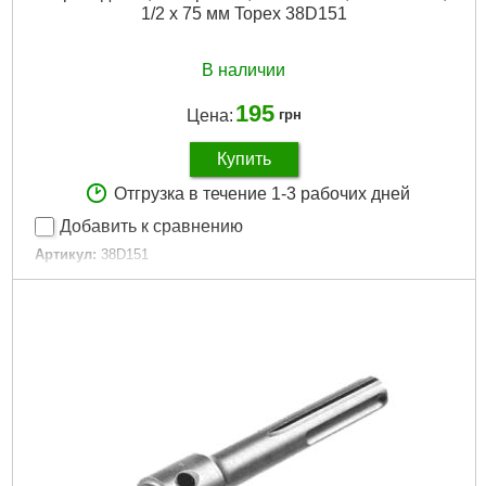
1/2 x 75 мм Topex 38D151
В наличии
195
Цена:
грн
Купить
Отгрузка в течение 1-3 рабочих дней
Добавить к сравнению
Артикул:
38D151
Код товара:
17.26.88
Количество:
3 ед.
Габариты упаковки:
143x92x20 мм
Вес брутто:
110 г
Подробнее...