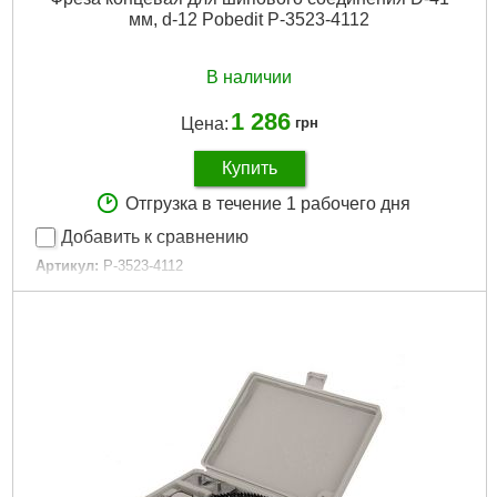
мм, d-12 Pobedit P-3523-4112
В наличии
1 286
Цена:
грн
Купить
Отгрузка в течение 1 рабочего дня
Добавить к сравнению
Артикул:
P-3523-4112
Код товара:
23.63.08
Диаметр фрезы (D):
41 мм
Высота ножа (H):
30 мм
Диаметр ножки (d):
12 мм
Длина ножки (SL):
38 мм
Габариты упаковки:
115x50x50 мм
Вес брутто:
130 г
Подробнее...