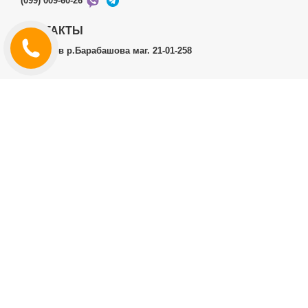
(099) 009-60-26
КОНТАКТЫ
г.Харьков р.Барабашова маг. 21-01-258
ЛИЧНЫЙ КАБИНЕТ
История заказов
Личный Кабинет
ДОПОЛНИТЕЛЬНО
Производители (бренды)
ИНФОРМАЦИЯ
Контакты
Доставка и оплата
Договор публичной оферты