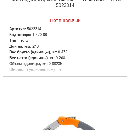
5023314
Нет в наличии
Артикул:
5023314
Код товара:
19.70.06
Tип:
Пила
Дли на, мм:
240
Вес брутто (единицы), кг:
0.472
Вес нетто (единицы), кг:
0.268
Объем единицы, м³:
0.00235
Ширина в упаковке (см):
15
Длина в упаковке (см):
56
Высота в упаковке (см):
4
Габариты упаковки:
480x100x35 мм
Вес брутто:
386 г
Подробнее...