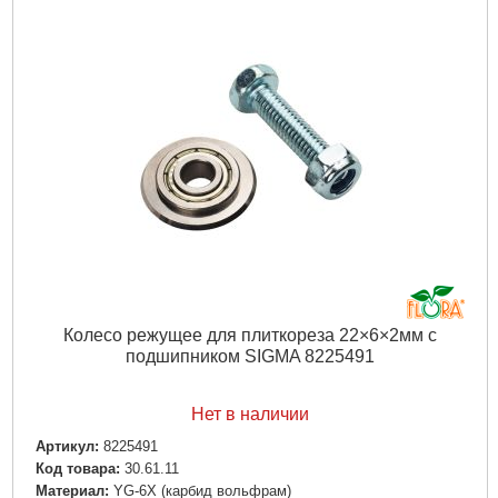
Габариты упаковки:
300x90x30 мм
Вес брутто:
250 г
Подробнее...
Колесо режущее для плиткореза 22×6×2мм с
подшипником SIGMA 8225491
Нет в наличии
Артикул:
8225491
Код товара:
30.61.11
Материал:
YG-6X (карбид вольфрам)