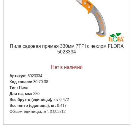
Пила садовая прямая 330мм 7TPI с чехлом FLORA
5023334
Нет в наличии
Артикул:
5023334
Код товара:
30.70.38
Tип:
Пила
Дли на, мм:
330
Вес брутто (единицы), кг:
0.472
Вес нетто (единицы), кг:
0.417
Объем единицы, м³:
0.003212
Подробнее...