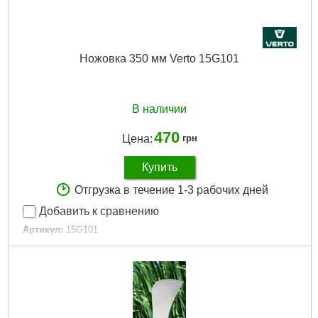
Ножовка 350 мм Verto 15G101
В наличии
470
Цена:
грн
Купить
Отгрузка в течение 1-3 рабочих дней
Добавить к сравнению
Артикул:
15G101
Код товара:
17.72.60
EAN:
5902062038227
Материал упаковки:
sliding card
Для древесины:
Tak
Тип садового инструмента:
Пила садовая
Тип пилы:
для веток