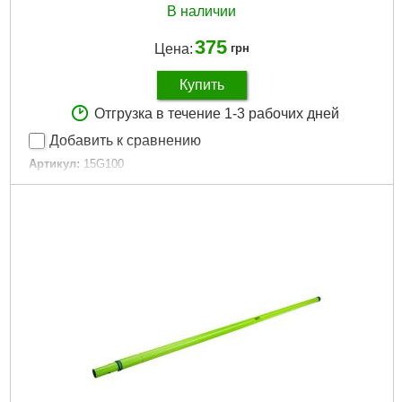
В наличии
375
Цена:
грн
Купить
Отгрузка в течение 1-3 рабочих дней
Добавить к сравнению
Артикул:
15G100
Код товара:
17.73.99
EAN:
5902062038210
Материал упаковки:
sliding card
Для древесины:
Tak
Тип садового инструмента:
Пила садовая
Тип пилы:
для веток
Длина пильного полотна:
180 mm
Количество зубьев на дюйм:
7
Держатель:
из пластмассы
Габариты упаковки:
335x135x30 мм
Вес брутто:
340 г
Подробнее...