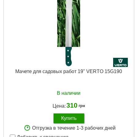
Длина пильного полотна:
350 mm
Количество зубьев на дюйм:
7
Держатель:
двухкомпонентный
Габариты упаковки:
600x170x30 мм
Вес брутто:
510 г
Подробнее...
Мачете для садовых работ 19" VERTO 15G190
В наличии
310
Цена:
грн
Купить
Отгрузка в течение 1-3 рабочих дней