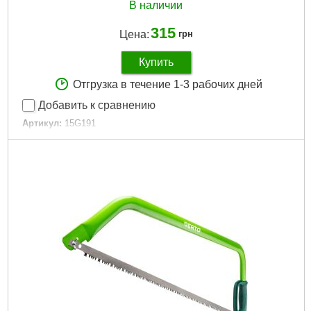
В наличии
315
Цена:
грн
Купить
Отгрузка в течение 1-3 рабочих дней
Добавить к сравнению
Артикул:
15G191
Код товара:
23.41.30
EAN:
5902062050755
Тип садового инструмента:
Maczeta
Полная длина продукта:
455 mm
Держатель:
деревянная
Габариты упаковки:
550x110x30 мм
Вес брутто:
500 г
Подробнее...