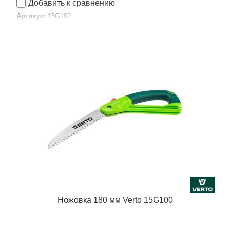
Добавить к сравнению
Артикул:
15G102
Код товара:
17.72.61
EAN:
5902062038234
Материал упаковки:
folia + rękaw z kartonu
Для древесины:
Tak
Тип садового инструмента:
Пила
Тип пилы:
ножовка
Длина пильного полотна:
450 mm
Количество зубьев на дюйм:
7
Держатель:
двухкомпонентный
Габариты упаковки:
500x120x20 мм
Вес брутто:
372 г
Подробнее...
Ножовка 180 мм Verto 15G100