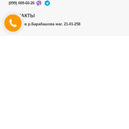
(099) 009-60-26
КОНТАКТЫ
г.Харьков р.Барабашова маг. 21-01-258
ЛИЧНЫЙ КАБИНЕТ
История заказов
Личный Кабинет
ДОПОЛНИТЕЛЬНО
Производители (бренды)
ИНФОРМАЦИЯ
Контакты
Доставка и оплата
Договор публичной оферты