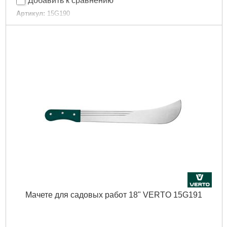
Добавить к сравнению
Артикул:
15G190
Код товара:
23.41.29
EAN:
5902062050748
Тип садового инструмента:
Maczeta
Полная длина продукта:
480 mm
Держатель:
деревянная
Габариты упаковки:
620x110x30 мм
Вес брутто:
520 г
Подробнее...
Мачете для садовых работ 18" VERTO 15G191