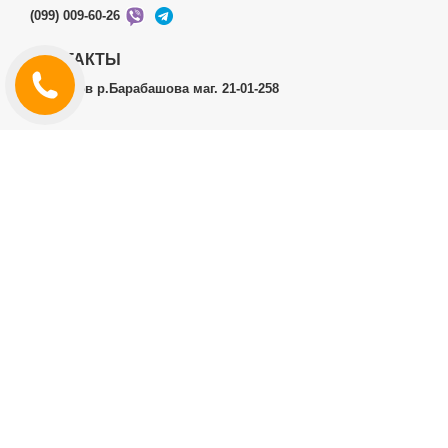
(099) 009-60-26
КОНТАКТЫ
г.Харьков р.Барабашова маг. 21-01-258
ЛИЧНЫЙ КАБИНЕТ
История заказов
Личный Кабинет
ДОПОЛНИТЕЛЬНО
Производители (бренды)
ИНФОРМАЦИЯ
Контакты
Доставка и оплата
Договор публичной оферты