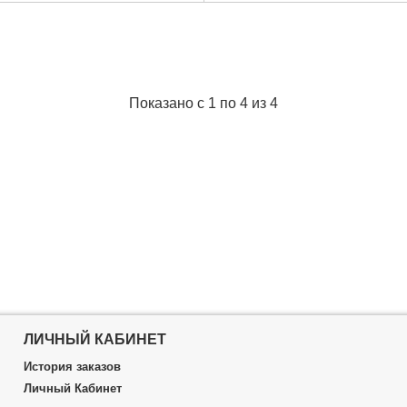
аковки:
355x100x50 мм
EAN:
5907558412222
00 г
Держатель:
алюминий
Габариты упаковки:
380x160x6
Подробнее...
Вес брутто:
540 г
Показано с 1 по 4 из 4
Подробнее...
ЛИЧНЫЙ КАБИНЕТ
История заказов
Личный Кабинет