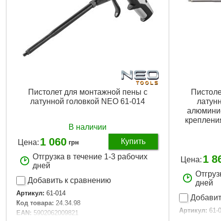
Пистолет для монтажной пены с
Пистоле
латунной головкой NEO 61-014
латунн
алюминие
креплени
В наличии
1 060
Купить
Цена:
грн
Отгрузка в течение 1-3 рабочих
1 8
Цена:
дней
Отгруз
Добавить к сравнению
дней
Артикул:
61-014
Добавит
Код товара:
24.34.98
Артикул:
61-
EAN:
5902062009821
Код товара: