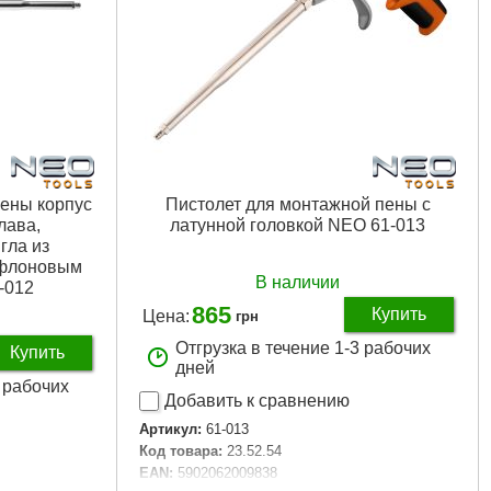
ены корпус
Пистолет для монтажной пены с
лава,
латунной головкой NEO 61-013
гла из
ефлоновым
В наличии
-012
865
Купить
Цена:
грн
Отгрузка в течение 1-3 рабочих
Купить
дней
3 рабочих
Добавить к сравнению
Артикул:
61-013
Код товара:
23.52.54
EAN:
5902062009838