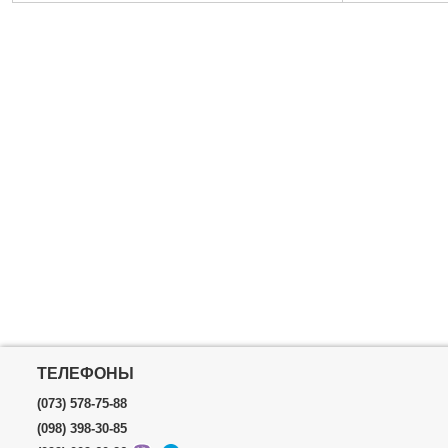
Держатель:
двухкомпонентный
Габариты уп
Габариты упаковки:
370x180x60 мм
Вес брутто:
2
Вес брутто:
1,450 г
Подробнее...
ТЕЛЕФОНЫ
(073) 578-75-88
(098) 398-30-85