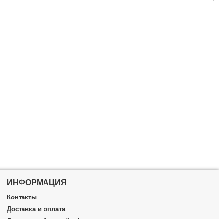
Держатель:
двухкомпонентный
Габариты упаковки:
360x220x50 мм
Вес брутто:
460 г
0 мм
Подробнее...
ИНФОРМАЦИЯ
Контакты
Доставка и оплата