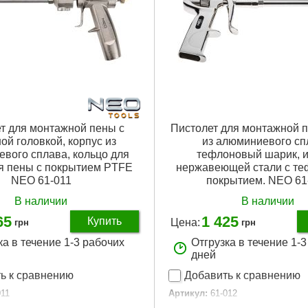
т для монтажной пены с
Пистолет для монтажной п
ой головкой, корпус из
из алюминиевого сп
вого сплава, кольцо для
тефлоновый шарик, и
я пены с покрытием PTFE
нержавеющей стали с т
NEO 61-011
покрытием. NEO 61
В наличии
В наличии
65
1 425
Купить
Цена:
грн
грн
ка в течение 1-3 рабочих
Отгрузка в течение 1-
дней
ь к сравнению
Добавить к сравнению
011
Артикул:
61-012
17.47.38
Код товара:
17.47.37