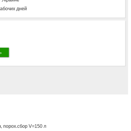
рабочих дней
ь
ч, порох.сбор V=150 л