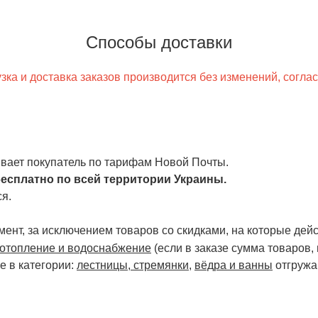
Способы доставки
ка и доставка заказов производится без изменений, согла
чивает покупатель по тарифам Новой Почты.
есплатно по всей территории Украины.
я.
ент, за исключением товаров со скидками, на которые дейст
отопление и водоснабжение
(если в заказе сумма товаров,
е в категории:
лестницы, стремянки
,
вёдра и ванны
отгружа