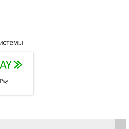
системы
qPay