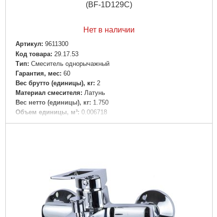
(BF-1D129C)
Нет в наличии
Артикул:
9611300
Код товара:
29.17.53
Tип:
Смеситель однорычажный
Гарантия, мес:
60
Вес брутто (единицы), кг:
2
Материал смесителя:
Латунь
Вес нетто (единицы), кг:
1.750
Объем единицы, м³:
0.006718
Подробнее...