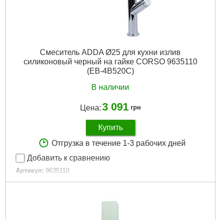
Смеситель ADDA Ø25 для кухни излив
силиконовый черный на гайке CORSO 9635110
(EB-4B520C)
В наличии
3 091
Цена:
грн
Купить
Отгрузка в течение 1-3 рабочих дней
Добавить к сравнению
Артикул:
9635110
Код товара:
29.17.55
Tип:
Смеситель однорычажный
Гарантия, мес:
60
Масса, кг:
2.500
Материал смесителя:
Латунь