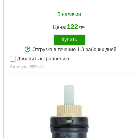
В наличии
122
Цена:
грн
Купить
Отгрузка в течение 1-3 рабочих дней
Добавить к сравнению
Артикул:
9692744
Код товара:
24.55.62
Максимально допустимое давление, бар:
35
Диаметр, мм:
40
Вес брутто (единицы), кг:
0.113
Объем единицы, м³:
0.001011
Подробнее...