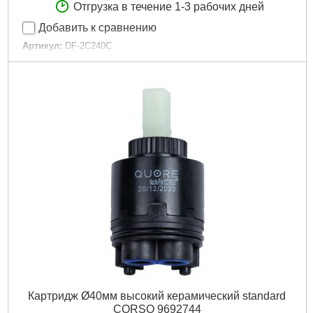
Отгрузка в течение 1-3 рабочих дней
Добавить к сравнению
Артикул:
DF-2C240C
Код товара:
24.47.70
Tип:
Смеситель однорычажный
Гарантия, мес:
60
Масса, кг:
1.625
Картридж:
Керамический Ø35 мм
Излив:
Прямой 350 мм, поворотный 360°
Тип крепления:
Эксцентрики с декоративными отражателями
(нержавеющая сталь)
Дивертор:
Картриджный
Материал смесителя:
Латунь
Подробнее...
Картридж Ø40мм высокий керамический standard
CORSO 9692744