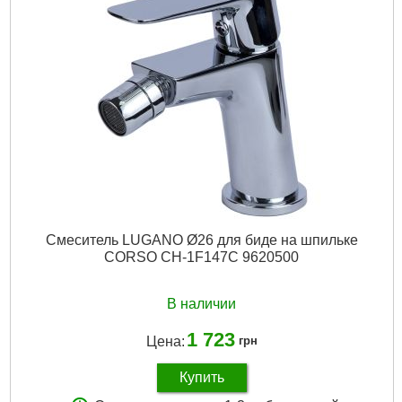
Материал смесителя:
Латунь
Вес нетто (единицы), кг:
1.250
Объем единицы, м³:
0.004568
Подробнее...
Смеситель LUGANO Ø26 для биде на шпильке
CORSO CH-1F147C 9620500
В наличии
1 723
Цена:
грн
Купить