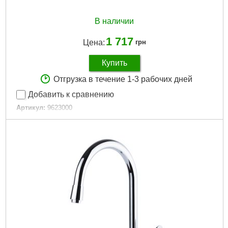
В наличии
1 717
Цена:
грн
Купить
Отгрузка в течение 1-3 рабочих дней
Добавить к сравнению
Артикул:
9623000
Код товара:
29.17.64
Tип:
Смеситель однорычажный
Гарантия, мес:
60
Масса, кг:
1.167
Материал смесителя:
Латунь
Подробнее...