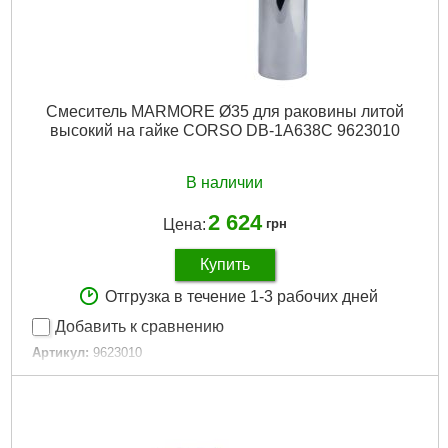
Смеситель MARMORE Ø35 для раковины литой
высокий на гайке CORSO DB-1A638C 9623010
В наличии
2 624
Цена:
грн
Купить
Отгрузка в течение 1-3 рабочих дней
Добавить к сравнению
Артикул:
9623010
Код товара:
29.17.63
Tип:
Смеситель однорычажный
Гарантия, мес:
60
Масса, кг:
1.750