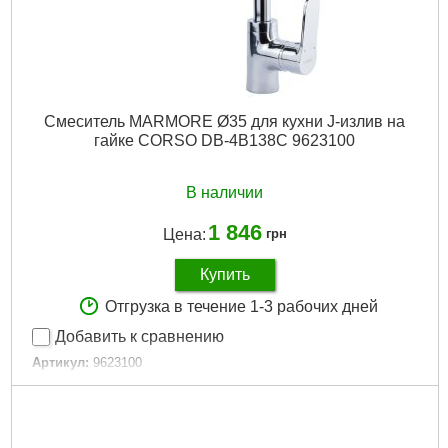
Смеситель MARMORE Ø35 для кухни J-излив на
гайке CORSO DB-4B138C 9623100
В наличии
1 846
Цена:
грн
Купить
Отгрузка в течение 1-3 рабочих дней
Добавить к сравнению
Артикул:
9623100
Код товара:
29.17.58
Tип:
Смеситель однорычажный
Гарантия, мес:
60
Масса, кг:
1.375