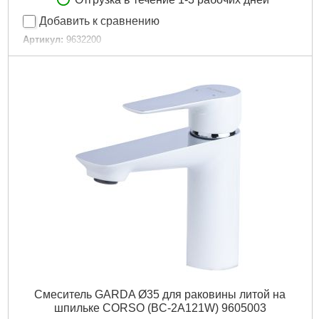
Отгрузка в течение 1-3 рабочих дней
Добавить к сравнению
Артикул:
9632200
Код товара:
29.17.40
Tип:
Смеситель однорычажный
Гарантия, мес:
60
Масса, кг:
1.375
Материал смесителя:
Латунь
Подробнее...
Смеситель GARDA Ø35 для раковины литой на
шпильке CORSO (BC-2A121W) 9605003