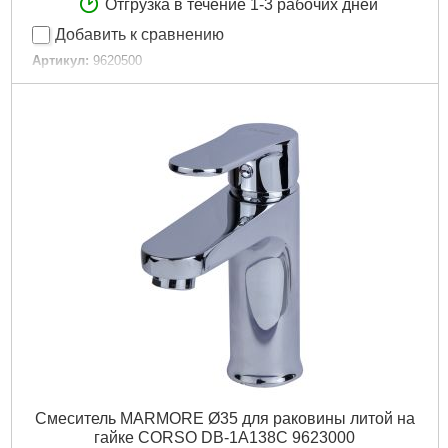
Отгрузка в течение 1-3 рабочих дней
Добавить к сравнению
Артикул:
9620500
Код товара:
29.17.47
Tип:
Смеситель однорычажный
Гарантия, мес:
60
Масса, кг:
1.000
Материал смесителя:
Латунь
Подробнее...
Смеситель MARMORE Ø35 для раковины литой на
гайке CORSO DB-1A138C 9623000