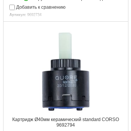
Добавить к сравнению
Артикул:
9692734
Код товара:
24.55.63
Максимально допустимое давление, бар:
35
Диаметр, мм:
35
Вес брутто (единицы), кг:
0.106
Объем единицы, м³:
0.001011
Габариты упаковки:
40x50x100 мм
Вес брутто:
100 г
Подробнее...
Картридж Ø40мм керамический standard CORSO
9692794