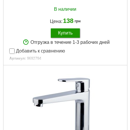
В наличии
138
Цена:
грн
Купить
Отгрузка в течение 1-3 рабочих дней
Добавить к сравнению
Артикул:
9692794
Код товара:
24.55.60
Максимально допустимое давление, бар:
35
Диаметр, мм:
40
Вес брутто (единицы), кг:
0.098
Объем единицы, м³:
0.000899
Габариты упаковки:
130x90x48 мм
Вес брутто:
73 г
Подробнее...