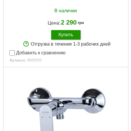
В наличии
2 290
Цена:
грн
Купить
Отгрузка в течение 1-3 рабочих дней
Добавить к сравнению
Артикул:
9605003
Код товара:
29.19.40
Tип:
Смеситель однорычажный
Гарантия, мес:
60
Вес брутто (единицы), кг:
1.625
Материал смесителя:
Латунь
Вес нетто (единицы), кг:
1.375
Подробнее...