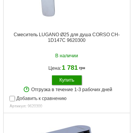
Смеситель LUGANO Ø25 для душа CORSO CH-
1D147C 9620300
В наличии
1 781
Цена:
грн
Купить
Отгрузка в течение 1-3 рабочих дней
Добавить к сравнению
Артикул:
9620300
Код товара:
29.17.50
Tип:
Смеситель однорычажный
Гарантия, мес:
60
Вес брутто (единицы), кг:
1.375