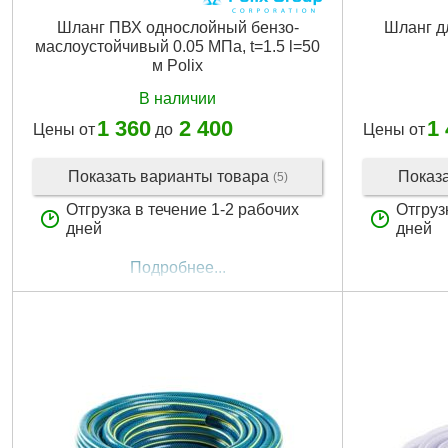
Шланг ПВХ однослойный бензо-
Шланг дл
маслоустойчивый 0.05 МПа, t=1.5 l=50
м Polix
В наличии
1 360
2 400
1
Цены от
до
Цены от
Показать варианты товара
Показ
(5)
Отгрузка в течение 1-2 рабочих
Отгруз
дней
дней
Подробнее...