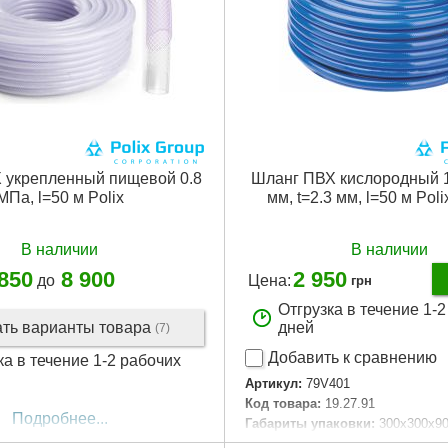
 укрепленный пищевой 0.8
Шланг ПВХ кислородный 
МПа, l=50 м Polix
мм, t=2.3 мм, l=50 м Pol
В наличии
В наличии
 850
8 900
2 950
до
Цена:
грн
Отгрузка в течение 1-
ать варианты товара
дней
(7)
Добавить к сравнению
ка в течение 1-2 рабочих
Артикул:
79V401
Код товара:
19.27.91
Подробнее...
Габариты упаковки:
300x300x9
Вес брутто:
3,900 г