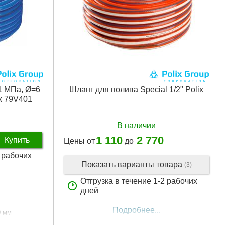
1 МПа, Ø=6
Шланг для полива Special 1/2" Polix
ix 79V401
В наличии
1 110
2 770
Купить
Цены от
до
2 рабочих
Показать варианты товара
(3)
Отгрузка в течение 1-2 рабочих
дней
Подробнее...
0 мм