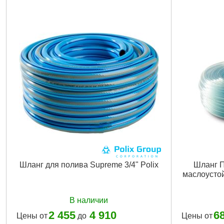
Шланг для полива Supreme 3/4" Polix
Шланг П
маслоустой
В наличии
2 455
4 910
6
Цены от
до
Цены от