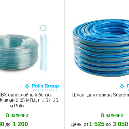
Подробнее...
ВХ однослойный бензо-
Шланг для полива Supreme
чивый 0.05 МПа, t=1.5 l=25
м Polix
В наличии
В наличии
80
1 200
1 525
3 050
до
Цены от
до