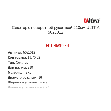
Секатор с поворотной рукояткой 210мм ULTRA
5021012
Нет в наличии
Артикул:
5021012
Код товара:
19.70.02
Tип:
Секатор
Дли на, мм:
210
Материал:
SK5
Диаметр реза, мм:
16
Ширина в упаковке (см):
9
Длина в упаковке (см):
27
Высота в упаковке (см):
3.3
Габариты упаковки:
220x70x10 мм
Вес брутто:
145 г