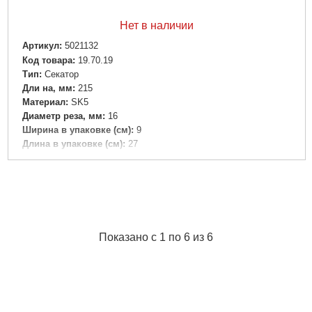
Нет в наличии
Артикул:
5021132
Код товара:
19.70.19
Tип:
Секатор
Дли на, мм:
215
Материал:
SK5
Диаметр реза, мм:
16
Ширина в упаковке (см):
9
Длина в упаковке (см):
27
Высота в упаковке (см):
2
Габариты упаковки:
220x80x30 мм
Вес брутто:
250 г
Подробнее...
Показано с 1 по 6 из 6