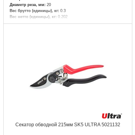
Диаметр реза, мм:
20
Вес брутто (единицы), кг:
0.3
Вес нетто (единицы), кг:
0.202
Ширина в упаковке (см):
9
Длина в упаковке (см):
27
Высота в упаковке (см):
2
Габариты упаковки:
270x90x20 мм
Вес брутто:
235 г
Подробнее...
Секатор обводной 215мм SK5 ULTRA 5021132