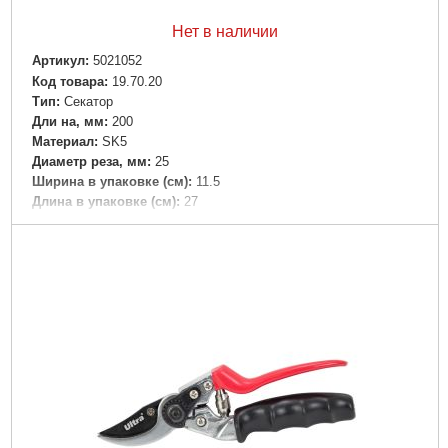
Нет в наличии
Артикул:
5021052
Код товара:
19.70.20
Tип:
Секатор
Дли на, мм:
200
Материал:
SK5
Диаметр реза, мм:
25
Ширина в упаковке (см):
11.5
Длина в упаковке (см):
27
Высота в упаковке (см):
5.9
Габариты упаковки:
270x110x20 мм
Вес брутто:
280 г
Подробнее...