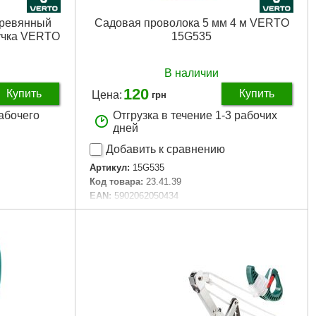
еревянный
Садовая проволока 5 мм 4 м VERTO
ручка VERTO
15G535
В наличии
120
Купить
Купить
Цена:
грн
рабочего
Отгрузка в течение 1-3 рабочих
дней
Добавить к сравнению
Артикул:
15G535
Код товара:
23.41.39
EAN:
5902062050434
Тип садового инструмента:
садовая
ата
проволока
ах
Габариты упаковки:
150x80x20 мм
Вес брутто:
200 г
mm
Подробнее...
70 мм