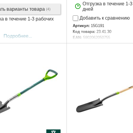
Отгрузка в течение 1-
ать варианты товара
дней
(4)
Добавить к сравнению
ка в течение 1-3 рабочих
Артикул:
15G191
Код товара:
23.41.30
Подробнее...
EAN:
5902062050755
Тип садового инструмента:
Mac
Полная длина продукта:
455 m
Держатель:
деревянная
Габариты упаковки:
550x110x3
Вес брутто:
500 г
Подробнее...