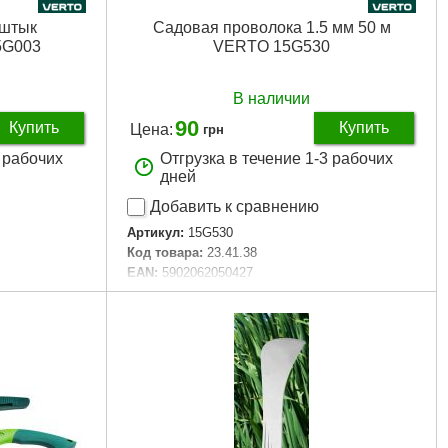
 штык
Садовая проволока 1.5 мм 50 м
5G003
VERTO 15G530
В наличии
90
Купить
Купить
Цена:
грн
3 рабочих
Отгрузка в течение 1-3 рабочих
дней
Добавить к сравнению
Артикул:
15G530
Код товара:
23.41.38
EAN:
5902062050427
60 мм
Тип садового инструмента:
садовая
проволока
Габариты упаковки:
70x70x40 мм
Вес брутто:
200 г
Подробнее...