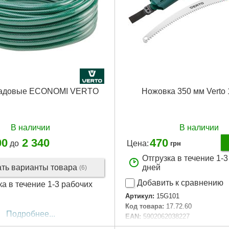
садовые ECONOMI VERTO
Ножовка 350 мм Verto
В наличии
В наличии
00
2 340
470
до
Цена:
грн
Отгрузка в течение 1-
ать варианты товара
дней
(6)
Добавить к сравнению
ка в течение 1-3 рабочих
Артикул:
15G101
Код товара:
17.72.60
Подробнее...
EAN:
5902062038227
Материал упаковки:
sliding card