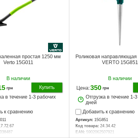
аковки:
1250x250x40 мм
Вес брутто:
1,670 г
,800 г
Подробнее...
Подробнее...
каленная простая 1250 мм
Роликовая направляющая 
Verto 15G011
VERTO 15G851
В наличии
В наличии
15
350
Купить
Цена:
грн
грн
ка в течение 1-3 рабочих
Отгрузка в течение 1-
дней
ь к сравнению
Добавить к сравнению
011
Артикул:
15G851
17.72.67
Код товара:
24.34.42
038487
EAN:
5902062507921