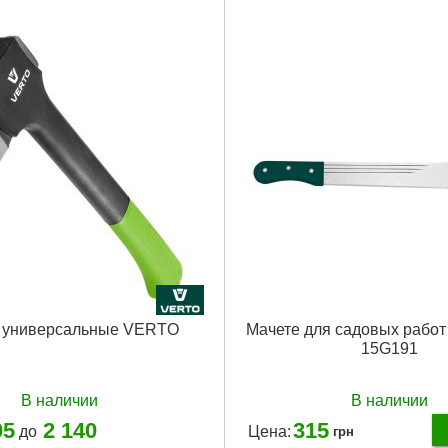
Для древесины:
Tak
Тип садового инструмента:
Пил
Тип пилы:
для веток
Длина пильного полотна:
350 
Количество зубьев на дюйм:
7
Держатель:
двухкомпонентный
Габариты упаковки:
600x170x3
Вес брутто:
510 г
Подробнее...
 универсальные VERTO
Мачете для садовых рабо
15G191
В наличии
В наличии
05
2 140
315
до
Цена:
грн