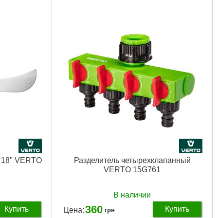
Полная длина продукта:
480 mm
а садовая
Держатель:
деревянная
Габариты упаковки:
620x110x30 мм
mm
Вес брутто:
520 г
Подробнее...
0 мм
т 18" VERTO
Разделитель четырехклапанный
VERTO 15G761
В наличии
360
Купить
Купить
Цена:
грн