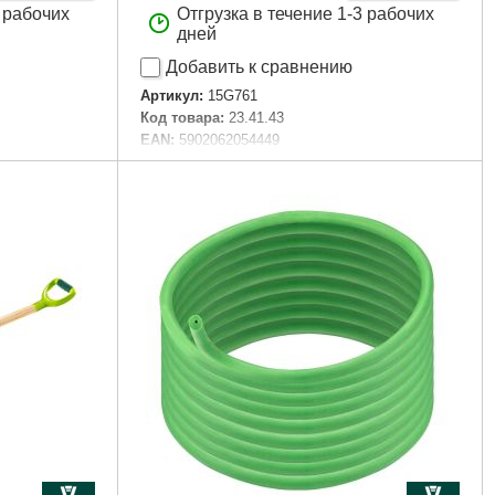
3 рабочих
Отгрузка в течение 1-3 рабочих
дней
Добавить к сравнению
Артикул:
15G761
Код товара:
23.41.43
EAN:
5902062054449
zeta
Материал упаковки:
hanging card
m
Тип садового инструмента:
разделитель
Материал, из которого изготовлен
0 мм
продукт:
Пластик
адаптер на кран:
3/4"- 1"
Габариты упаковки:
170x100x70 мм
Вес брутто:
250 г
Подробнее...