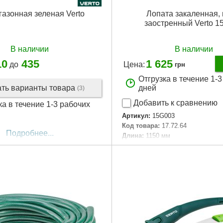
газонная зеленая Verto
Лопата закаленная,
заостренный Verto 1
В наличии
В наличии
10
435
1 625
до
Цена:
грн
Отгрузка в течение 1-
ать варианты товара
дней
(3)
Добавить к сравнению
ка в течение 1-3 рабочих
Артикул:
15G003
Код товара:
17.72.64
Подробнее...
Длина:
1150 мм
Габариты упаковки:
1250x220x
Вес брутто:
2,000 г
Подробнее...