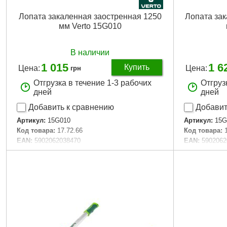
Лопата закаленная заостренная 1250
Лопата за
мм Verto 15G010
В наличии
1 015
1 6
Купить
Цена:
Цена:
грн
Отгрузка в течение 1-3 рабочих
Отгруз
дней
дней
Добавить к сравнению
Добавит
Артикул:
15G010
Артикул:
15G
Код товара:
17.72.66
Код товара:
EAN:
5902062038470
EAN:
5902062
Материал упаковки:
sticker
Материал уп
Тип садового инструмента:
лопата
Тип садового
Тип заступа:
острый
Тип заступа:
Тип рукоятки:
D
Тип рукоятки
Материал ручки:
стекловолокно
Материал ру
Держатель:
из пластмассы
Держатель:
д
Ширина головки лопаты:
200 mm
Ширина голо
Длина головки лопаты:
290 mm
Длина голов