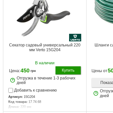
Секатор садовый универсальный 220
Шланги 
мм Verto 15G204
В наличии
450
5
Купить
Цена:
Цены от
грн
Отгрузка в течение 1-3 рабочих
Показ
дней
Добавить к сравнению
Отгруз
дней
Артикул:
15G204
Код товара:
17.74.68
Длина:
220 мм
Габариты упаковки:
280x90x30 мм