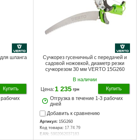
для шланга
Сучкорез гусеничный с передачей и
садовой ножовкой, диаметр резки
сучкорезом 30 мм VERTO 15G260
В наличии
1 235
Купить
Купить
Цена:
грн
3 рабочих
Отгрузка в течение 1-3 рабочих
дней
Добавить к сравнению
Артикул:
15G260
Код товара:
17.74.79
EAN:
5902062037183