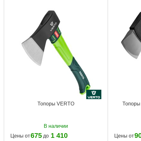
Вес брутто:
330 г
Подробнее...
Топоры VERTO
Топоры
В наличии
675
1 410
9
Цены от
до
Цены от