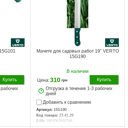
 15G101
Мачете для садовых работ 19" VERTO
15G190
В наличии
310
Купить
Купить
Цена:
грн
3 рабочих
Отгрузка в течение 1-3 рабочих
дней
Добавить к сравнению
Артикул:
15G190
Код товара:
23.41.29
EAN:
5902062050748
Тип садового инструмента:
Maczeta