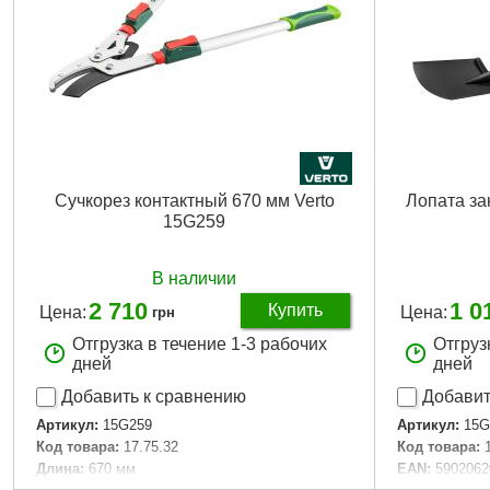
Габариты упаковки:
1250x250x40 мм
Габариты уп
Вес брутто:
2,000 г
Вес брутто:
1
Подробнее...
Сучкорез контактный 670 мм Verto
Лопата за
15G259
В наличии
2 710
1 0
Купить
Цена:
Цена:
грн
Отгрузка в течение 1-3 рабочих
Отгруз
дней
дней
Добавить к сравнению
Добавит
Артикул:
15G259
Артикул:
15G
Код товара:
17.75.32
Код товара:
Длина:
670 мм
EAN:
5902062