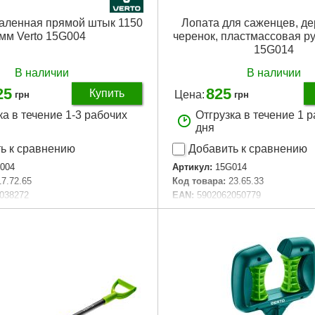
каленная прямой штык 1150
Лопата для саженцев, д
мм Verto 15G004
черенок, пластмассовая 
15G014
В наличии
В наличии
25
825
Купить
Цена:
грн
грн
ка в течение 1-3 рабочих
Отгрузка в течение 1 
дня
ь к сравнению
Добавить к сравнению
004
Артикул:
15G014
17.72.65
Код товара:
23.65.33
038272
EAN:
5902062050779
аковки:
sticker
Материал упаковки:
бирка
 инструмента:
лопата
Тип садового инструмента:
лоп
прямой
Тип заступа:
прямой, на заклепк
:
D
Тип рукоятки:
D
чки:
стекловолокно
Полная длина продукта:
1280 
вухкомпонентный
Материал ручки:
древесина
вки лопаты:
175 mm
Держатель:
двухкомпонентный
ки лопаты:
280 mm
Габариты упаковки:
1260x160x