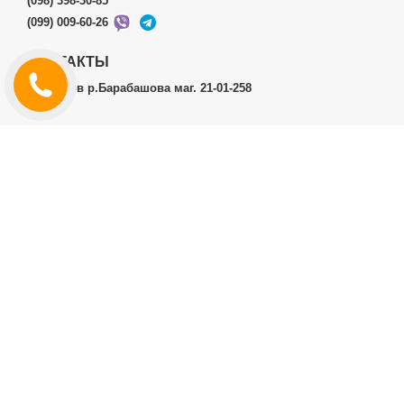
(098) 398-30-85
(099) 009-60-26
КОНТАКТЫ
г.Харьков р.Барабашова маг. 21-01-258
ЛИЧНЫЙ КАБИНЕТ
История заказов
Личный Кабинет
ДОПОЛНИТЕЛЬНО
Производители (бренды)
ИНФОРМАЦИЯ
Контакты
Доставка и оплата
Договор публичной оферты