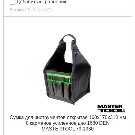
Добавить к сравнению
Артикул:
STST83397-1
Код товара:
25.56.78
Размеры:
49х 29х 25 см
Грузоподъемность:
22 кг
Габариты упаковки:
480x280x280 мм
Вес брутто:
2,700 г
Подробнее...
Сумка для инструментов открытая 160х170х310 мм
8 карманов усиленное дно 1680 DEN
MASTERTOOL 79-1930