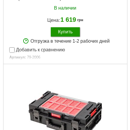
В наличии
1 619
Цена:
грн
Купить
Отгрузка в течение 1-2 рабочих дней
Добавить к сравнению
Артикул:
79-2006
Код товара:
22.70.68
Длина, ″:
14/17/20
:
3
Габариты упаковки:
500x300x270 мм
Вес брутто:
4,200 г
Подробнее...