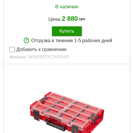
В наличии
2 880
Цена:
грн
Купить
Отгрузка в течение 1-5 рабочих дней
Добавить к сравнению
Артикул:
SKRQ350T2CZAPG003
Код товара:
27.51.18
Гарантия, мес:
12
Гарантия, мес.:
12
Материал корпуса:
Пластик
Материал замков:
Пластик
Наличие колес:
Нет
Габариты упаковки:
595x400x340 мм
Вес брутто:
6 г
Подробнее...