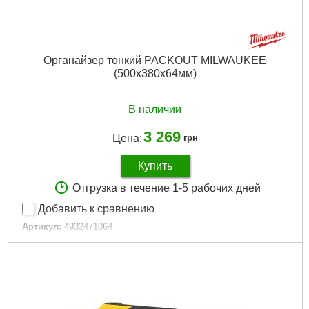
Органайзер тонкий PACKOUT MILWAUKEE
(500x380х64мм)
В наличии
3 269
Цена:
грн
Купить
Отгрузка в течение 1-5 рабочих дней
Добавить к сравнению
Артикул:
4932471064
Код товара:
26.62.62
Кол-во единиц:
1
Технология:
PACKOUT
Размер / мм / ":
500 x 380 x 64
Количество единиц, шт:
1