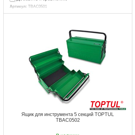
Артикул:
TBAC0501
Код товара:
10.32.13
Кол-во секций:
5
Размеры ящика:
470x220x350(h) мм
Габариты упаковки:
550x430x280 мм
Вес брутто:
7,000 г
Подробнее...
Ящик для инструмента 5 секций TOPTUL
TBAC0502