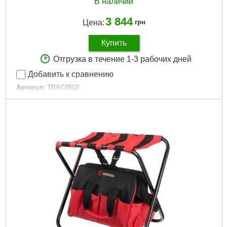
В наличии
3 844
Цена:
грн
Купить
Отгрузка в течение 1-3 рабочих дней
Добавить к сравнению
Артикул:
TBAC0502
Код товара:
22.57.44
Количество отделений/карманов:
5
Размеры ящика:
470x220x350 мм
Размеры:
470x220x350 мм
Габариты упаковки:
550x410x280 мм
Вес брутто:
6,600 г
Подробнее...