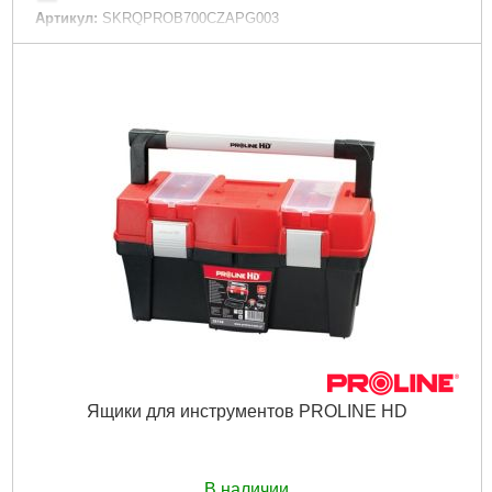
Артикул:
SKRQPROB700CZAPG003
Код товара:
26.53.92
Гарантия, мес:
12
Технология:
PRO
Размер / мм / ":
650 х 270 х 256
Гарантия, мес.:
12
Материал корпуса:
Пластик
Материал замков:
Пластик
Наличие колес:
Нет
Габариты упаковки:
660x280x280 мм
Вес брутто:
3,550 г
Подробнее...
Ящики для инструментов PROLINE HD
В наличии