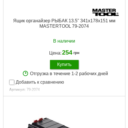
Ящик органайзер РЫБАК 13.5" 341х178х151 мм
MASTERTOOL 79-2074
В наличии
254
Цена:
грн
Купить
Отгрузка в течение 1-2 рабочих дней
Добавить к сравнению
Артикул:
79-2074
Код товара:
27.41.83
Дли на, мм:
341
Высота, мм:
151
Ширина, мм:
178
Длина, ″:
13,5
Габариты упаковки:
340x155x155 мм