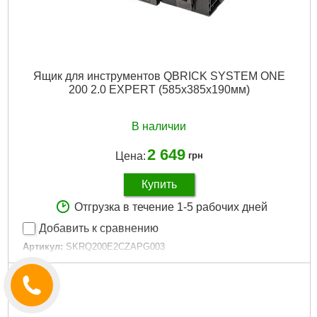
Ящик для инструментов QBRICK SYSTEM ONE
200 2.0 EXPERT (585x385x190мм)
В наличии
2 649
Цена:
грн
Купить
Отгрузка в течение 1-5 рабочих дней
Добавить к сравнению
Артикул:
SKRQ200E2CZAPG003
Код товара:
27.51.24
Технология:
ONE
Размер / мм / ":
585 х 385 х 190
Материал корпуса:
Пластик