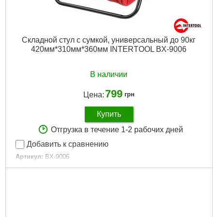
Складной стул с сумкой, универсальный до 90кг
420мм*310мм*360мм INTERTOOL BX-9006
В наличии
799
Цена:
грн
Купить
Отгрузка в течение 1-2 рабочих дней
Добавить к сравнению
Артикул:
BX-9006
Код товара:
10.03.84
Tип:
складной стул-сумка
Материал изготовления:
полиэстер (600d)
Габаритные размеры:
стул: 420x310x360 мм; сумка:
300х230х220 мм
Максимальная нагрузка:
90 кг