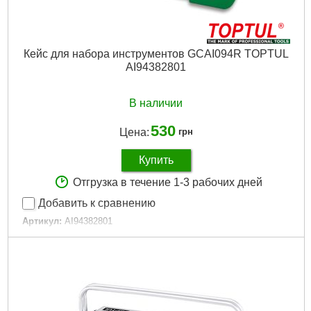
Кейс для набора инструментов GCAI094R TOPTUL
AI94382801
В наличии
530
Цена:
грн
Купить
Отгрузка в течение 1-3 рабочих дней
Добавить к сравнению
Артикул:
AI94382801
Код товара:
22.38.81
Количество единиц:
94
Материал:
Пластик
Цвет:
Зеленый
Совместимость:
GCAI094R
Габариты упаковки:
380x300x90 мм