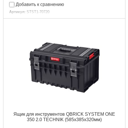
Добавить к сравнению
Артикул:
STST1-70720
Код товара:
11.34.64
Item dimensions:
29,5 x 6,5 x 21,5 cm
Габариты упаковки:
300x220x62 мм
Вес брутто:
451 г
Подробнее...
Ящик для инструментов QBRICK SYSTEM ONE
350 2.0 TECHNIK (585x385x320мм)