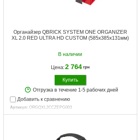
Органайзер QBRICK SYSTEM ONE ORGANIZER
XL 2.0 RED ULTRA HD CUSTOM (585x385x131мм)
В наличии
2 764
Цена:
грн
Купить
Отгрузка в течение 1-5 рабочих дней
Добавить к сравнению
Артикул:
ORGQXL2CCZEPG003
Код товара:
29.00.84
Технология:
ONE 2.0 RED
Размер / мм / ":
585 х 385 х 131
Материал корпуса:
Пластик
Материал замков:
Пластик