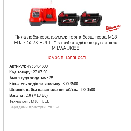
Зарядний пристрій:
Ні
Пилки:
1 шт
Посібник з експлуатації:
Є
Упаковка:
Картонна
Паралельний упор:
Є
Патрубок для пиловідведення:
Є
Пила лобзикова акумуляторна безщіткова M18
Шестигранний ключ:
1 шт
FBJS-502X FUEL™ з грибоподібною рукояткою
Габарити упаковки:
255x230x95 мм
MILWAUKEE
Вага брутто:
2,130 р
Немає в наявності
Докладніше...
Артикул:
4933464800
Код товару:
27.07.50
Амплітуда ходу, мм:
25
Кількість ходів за хвилину:
800-3500
Швидкість без навантаження об/хв.:
800-3500
Вага, кг:
2,8 (M18 B5)
Технології:
M18 FUEL
Зарядний пристрій, хв:
59
Місткість акумулятора, Ач:
5
Напруга акумулятора,:
18
Платформа:
M18
Місткість акумулятора, Аг:
5,0