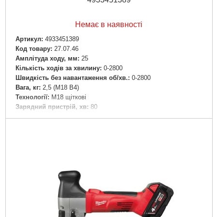
Немає в наявності
Артикул:
4933451389
Код товару:
27.07.46
Амплітуда ходу, мм:
25
Кількість ходів за хвилину:
0-2800
Швидкість без навантаження об/хв.:
0-2800
Вага, кг:
2,5 (M18 B4)
Технології:
M18 щіткові
Зарядний пристрій, хв:
80
Місткість акумулятора, Ач:
4
Напруга акумулятора,:
18
Платформа:
M18
Місткість акумулятора, Аг:
4,0
Тип акумулятора:
Li-Ion
Двигун:
Щітковий
Гарантія, місяць.:
36
Рівень шуму, дБ:
96
Джерело живлення:
Акумулятор
Докладніше...