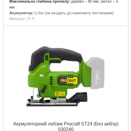
Максимальна глибина пропилу:
дерево – 80 мм; метал – 5
мм
Акумулятор:
Li-Ion (не входить до комплекту постачання)
Напруга:
20 В
Гарантія:
3 роки
Габарити упаковки:
220x220x80 мм
Вага брутто:
2,250 р
Докладніше...
Акумуляторний лобзик Procraft ST24 (Без акбізу)
030240