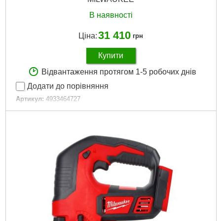
В наявності
31 410
Ціна:
грн
Купити
Відвантаження протягом 1-5 робочих днів
Додати до порівняння
Артикул:
4933464727
Код товару:
27.07.52
Амплітуда ходу, мм:
25
Кількість ходів за хвилину:
0-3500
Швидкість без навантаження об/хв.:
0-3500
Вага, кг:
2,9 (M18 B5)
Технології:
M18 FUEL
Зарядний пристрій, хв:
59
Місткість акумулятора, Ач:
5
Напруга акумулятора,:
18
Платформа:
M18
Місткість акумулятора, Аг:
5,0
Тип акумулятора:
Li-Ion