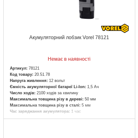
Акумуляторний лобзик Vorel 78121
Немає в наявності
Артикул:
78121
Код товару:
20.51.78
Напруга живлення:
12 вольт
Ємність акумуляторної батареї Li-Ion:
1,5 Ач
Число ходів:
2100 ходів за хвилину
Максимальна товщина різу в дереві:
50 мм
Максимальна товщина різу в сталі:
5 мм
Час заряджання акумулятора:
1 час
Габарити упаковки:
220x190x60 мм
Вага брутто:
1,275 р
Докладніше...