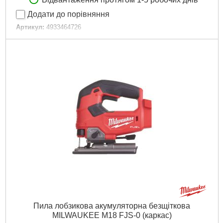
Додати до порівняння
Артикул:
4933464726
Код товару:
27.07.51
Амплітуда ходу, мм:
25
Кількість ходів за хвилину:
0-3500
Швидкість без навантаження об/хв.:
0-3500
Вага, кг:
2,9 (M18 B5)
Технології:
M18 FUEL
Напруга акумулятора,:
18
Платформа:
M18
Тип акумулятора:
Li-Ion
Двигун:
Безщітковий
Гарантія, місяць.:
36
Рівень шуму, дБ:
99,68
Джерело живлення:
Акумулятор
Докладніше...
Пила лобзикова акумуляторна безщіткова
MILWAUKEE M18 FJS-0 (каркас)