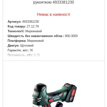
рукояткою 4933381230
Немає в наявності
Артикул:
4933381230
Код товару:
27.12.79
Технології:
Мережевий
Швидкість без навантаження об/хв.:
800-3000
Платформа:
Мережевий
Двигун:
Щітковий
Гарантія, міс:
36
Потужність, кВт:
0,75
Напруга:
220
Рівень шуму, дБ:
99
Джерело живлення:
Мережа 220
Докладніше...