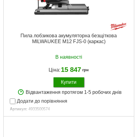
Виробник:
Мілвауке
Двигун:
Безщітковий
Гарантія, місяць.:
36
Гарантія, міс.:
36
Рівень шуму, дБ:
99,68
Пила лобзикова акумуляторна безщіткова
Джерело живлення:
Акумулятор
MILWAUKEE M12 FJS-0 (каркас)
Докладніше...
В наявності
15 847
Ціна:
грн
Купити
Відвантаження протягом 1-5 робочих днів
Додати до порівняння
Артикул:
4933500574
Код товару:
30.93.26
Амплітуда ходу, мм:
22
Кількість ходів за хвилину:
800-3000
Технології:
M12 FUEL