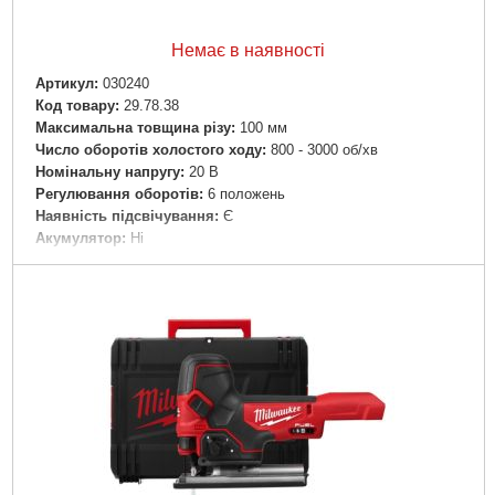
Немає в наявності
Артикул:
030240
Код товару:
29.78.38
Максимальна товщина різу:
100 мм
Число оборотів холостого ходу:
800 - 3000 об/хв
Номінальну напругу:
20 В
Регулювання оборотів:
6 положень
Наявність підсвічування:
Є
Акумулятор:
Ні
Рівень звукового тиску:
LpA = 81,93 дБ(А), К = ±3 дБ(А)
Рівень звукової потужності:
LwA = 83,96 дБ(А), К = ±3 дБ(А)
Лазерний:
Є
Рівень вібрації м/с2:
5,985; K = ±1,5
Хід пили:
20 мм
Максимальна ріжуча здатність деревини:
100 мм
Максимальна ріжуча здатність сталі:
6 мм
Двигун:
Щітковий
Маятниковий хід:
3+1
Режим видування тирси з робочої зони:
Є
Тип підошви:
Лита