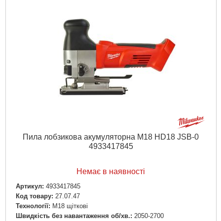
Тип акумулятора:
Li-Ion
Двигун:
Безщітковий
Гарантія, місяць.:
36
Рівень шуму, дБ:
99,65
Джерело живлення:
Акумулятор
Докладніше...
Пила лобзикова акумуляторна M18 HD18 JSB-0
4933417845
Немає в наявності
Артикул:
4933417845
Код товару:
27.07.47
Технології:
M18 щіткові
Швидкість без навантаження об/хв.:
2050-2700