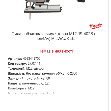
Пила лобзикова акумуляторна M12 JS-402B (Li-
Ion4Ач) MILWAUKEE
Немає в наявності
Артикул:
4933441700
Код товару:
27.07.44
Технології:
M12 щіткові
Швидкість без навантаження об/хв.:
0-2800
Зарядний пристрій, хв:
80
Напруга акумулятора,:
12
Платформа:
M12
Місткість акумулятора, Ач:
4
Тип акумулятора:
Li-Ion
Двигун:
Щітковий
Рівень шуму, дБ:
88,5