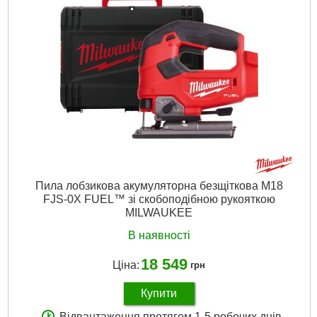
Вага, кг:
2,5 (M18 B4)
Технології:
M18 щіткові
Напруга акумулятора,:
18
Платформа:
M18
Тип акумулятора:
Li-Ion
Двигун:
Щітковий
Гарантія, місяць.:
36
Рівень шуму, дБ:
96
Джерело живлення:
Акумулятор
Докладніше...
Пила лобзикова акумуляторна безщіткова M18
FJS-0X FUEL™ зі скобоподібною рукояткою
MILWAUKEE
В наявності
18 549
Ціна:
грн
Купити
Відвантаження протягом 1-5 робочих днів