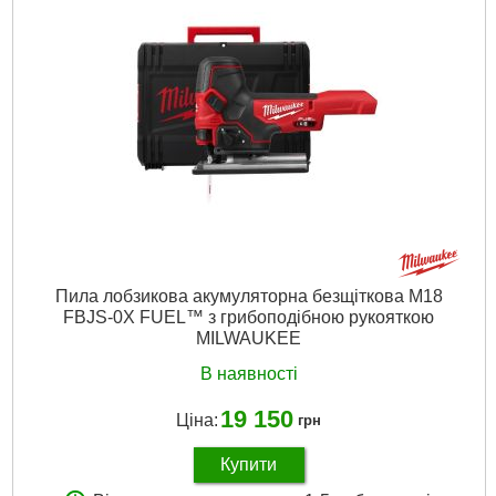
Напруга акумулятора,:
12
Платформа:
M12
Тип акумулятора:
Li-Ion
Двигун:
Безщітковий
Гарантія, місяць.:
36
Джерело живлення:
Акумулятор
Докладніше...
Пила лобзикова акумуляторна безщіткова M18
FBJS-0X FUEL™ з грибоподібною рукояткою
MILWAUKEE
В наявності
19 150
Ціна:
грн
Купити