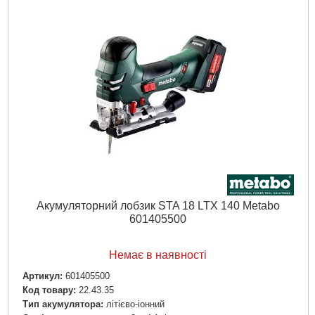
Вага (з акумуляторним блоком):
2,9 кг
Вібрація: Пиляння дерева:
12 м/с²
Вібрація: Пиляння металу:
12 м/с²
Вібрація: Похибка вимірювання K:
2.3 м/с²
Звукова емісія: Рівень звукового тиску:
90 дБ(А)
Звукова емісія: Рівень звукової потужності (LwA):
101
дБ(А)
Звукова емісія: Похибка виміру K:
3 дБ(А)
Докладніше...
Акумуляторний лобзик STA 18 LTX 140 Metabo
601405500
Немає в наявності
Артикул:
601405500
Код товару:
22.43.35
Тип акумулятора:
літієво-іонний