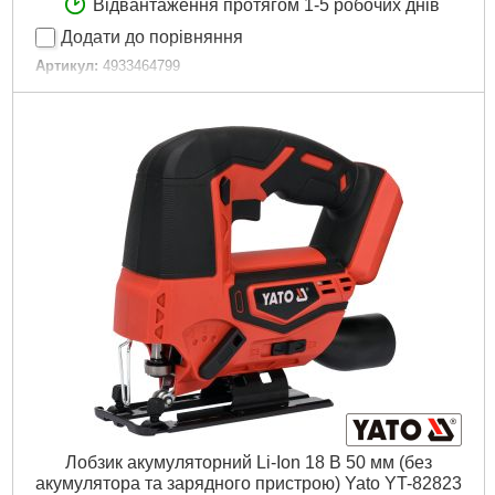
Відвантаження протягом 1-5 робочих днів
Додати до порівняння
Артикул:
4933464799
Код товару:
27.07.49
Амплітуда ходу, мм:
25
Кількість ходів за хвилину:
800-3500
Швидкість без навантаження об/хв.:
800-3500
Вага, кг:
2,5 (M18 B5)
Технології:
M18 FUEL
Зарядний пристрій, хв:
59
Місткість акумулятора, Ач:
5
Напруга акумулятора,:
18
Платформа:
M18
Місткість акумулятора, Аг:
5,0
Тип акумулятора:
Li-Ion
Двигун:
Безщітковий
Гарантія, місяць.:
36
Рівень шуму, дБ:
99,65
Джерело живлення:
Акумулятор
Лобзик акумуляторний Li-Ion 18 В 50 мм (без
Докладніше...
акумулятора та зарядного пристрою) Yato YT-82823