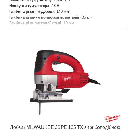
Напруга акумулятора:
18 В
Глибина різання дерева:
140 мм
Глибина різання кольорових металів:
35 мм
Глибина різу листової сталі:
10 мм
Нахил діапазону від/до:
- 45 / + 45 °
Щаблі маятникового ходу:
4
Частота ходу на неодружених оборотах:
1000 - 3000/хв
Вага (з акумуляторним блоком):
2,8 кг
Вібрація: Пиляння дерева:
12 м/с²
Вібрація: Пиляння металу:
12 м/с²
Вібрація: Похибка вимірювання K:
2.3 м/с²
Звукова емісія: Рівень звукового тиску:
90 дБ(А)
Звукова емісія: Рівень звукової потужності (LwA):
101
дБ(А)
Звукова емісія: Похибка виміру K:
3 дБ(А)
Докладніше...
Лобзик MILWAUKEE JSPE 135 TX з грибоподібною