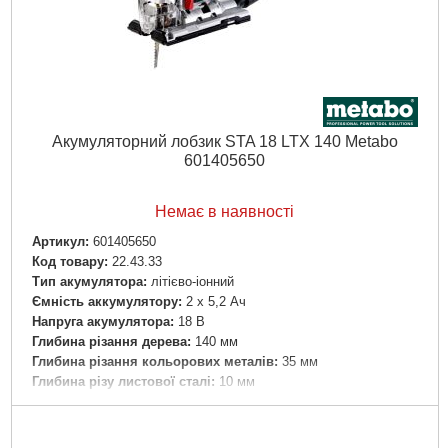
Акумуляторний лобзик STA 18 LTX 140 Metabo
601405650
Немає в наявності
Артикул:
601405650
Код товару:
22.43.33
Тип акумулятора:
літієво-іонний
Ємність аккумулятору:
2 х 5,2 Ач
Напруга акумулятора:
18 В
Глибина різання дерева:
140 мм
Глибина різання кольорових металів:
35 мм
Глибина різу листової сталі:
10 мм
Нахил діапазону від/до:
- 45 / + 45 °
Щаблі маятникового ходу:
4
Частота ходу на неодружених оборотах:
1000 - 3000/хв