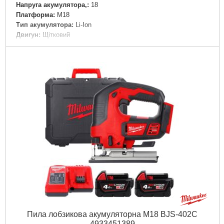
Напруга акумулятора,:
18
Платформа:
M18
Тип акумулятора:
Li-Ion
Двигун:
Щітковий
Рівень шуму, дБ:
93,6
Джерело живлення:
Акумулятор
Докладніше...
Пила лобзикова акумуляторна M18 BJS-402C
4933451389