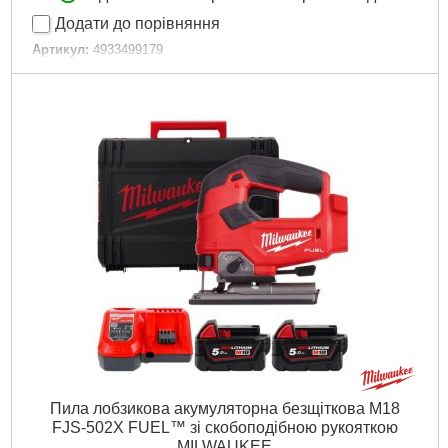
Додати до порівняння
Артикул:
4933499179
Код товару:
30.55.22
Діаметр посадки, мм:
30,0
Технології:
M18 FUEL ONE-KEY
Діаметр диска, мм:
210
Макс. глибина різання, мм:
63.5
Швидкість без навантаження об/хв.:
6300
Напруга акумулятора,:
18
Платформа:
M18
Місткість акумулятора, Аг:
12,0
Тип акумулятора:
Лівий
Гарантія, місяць.:
36
Кількість одиниць, шт:
3
Джерело живлення:
Акумулятор
Докладніше...
Пила лобзикова акумуляторна безщіткова M18
FJS-502X FUEL™ зі скобоподібною рукояткою
MILWAUKEE