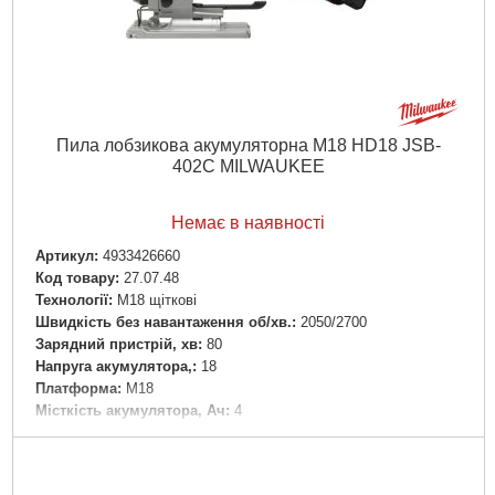
Пила лобзикова акумуляторна M18 HD18 JSB-
402C MILWAUKEE
Немає в наявності
Артикул:
4933426660
Код товару:
27.07.48
Технології:
M18 щіткові
Швидкість без навантаження об/хв.:
2050/2700
Зарядний пристрій, хв:
80
Напруга акумулятора,:
18
Платформа:
M18
Місткість акумулятора, Ач:
4
Тип акумулятора:
Li-Ion
Двигун:
Щітковий
Рівень шуму, дБ:
93,6