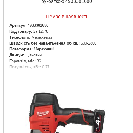
рукояткою 4933381680
Немає в наявності
Артикул:
4933381680
Код товару:
27.12.78
Технології:
Мережевий
Швидкість без навантаження об/хв.:
500-2800
Платформа:
Мережевий
Двигун:
Щітковий
Гарантія, міс:
36
Потужність, кВт:
0,71
Напруга:
220
Рівень шуму, дБ:
98
Джерело живлення:
Мережа 220
Докладніше...