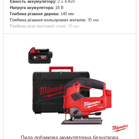
Ємність аккумулятору:
2 x 4 Ach
Напруга акумулятора:
18 В
Глибина різання дерева:
140 мм
Глибина різання кольорових металів:
35 мм
Глибина різу листової сталі:
10 мм
Нахил діапазону від/до:
- 45 / + 45 °
Щаблі маятникового ходу:
4
Частота ходу на неодружених оборотах:
1000 - 3000/хв
Вага (з акумуляторним блоком):
2,9 кг
Вібрація: Пиляння дерева:
12 м/с²
Вібрація: Пиляння металу:
12 м/с²
Вібрація: Похибка вимірювання K:
2.3 м/с²
Звукова емісія: Рівень звукового тиску:
90 дБ(А)
Звукова емісія: Рівень звукової потужності (LwA):
101
дБ(А)
Звукова емісія: Похибка виміру K:
3 дБ(А)
Докладніше...
Пила лобзикова акумуляторна безщіткова