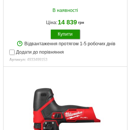
В наявності
14 839
Ціна:
грн
Купити
Відвантаження протягом 1-5 робочих днів
Додати до порівняння
Артикул:
4933499153
Код товару:
29.67.02
Амплітуда ходу, мм:
25
Кількість ходів за хвилину:
0-3500
Вага, кг:
2,9 (M18 B5)
Вага, кг:
2я (М18 Б5)
Технології:
М18 ФУЕЛ
Технологія:
М18 ФУЕЛ
Напруга аккумулятора,:
18
Напруга акумулятора,:
18
Платформа:
М18
Тип акумулятора:
Li-Ion
Тип акумулятора:
Лі-Йон