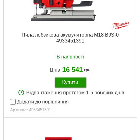
Двигун:
Безщітковий
Гарантія, місяць.:
36
Рівень шуму, дБ:
99,68
Джерело живлення:
Акумулятор
Пила лобзикова акумуляторна M18 BJS-0
Докладніше...
4933451391
В наявності
16 541
Ціна:
грн
Купити
Відвантаження протягом 1-5 робочих днів
Додати до порівняння
Артикул:
4933451391
Код товару:
27.07.45
Амплітуда ходу, мм:
25
Кількість ходів за хвилину:
0-2800
Швидкість без навантаження об/хв.:
0-2800