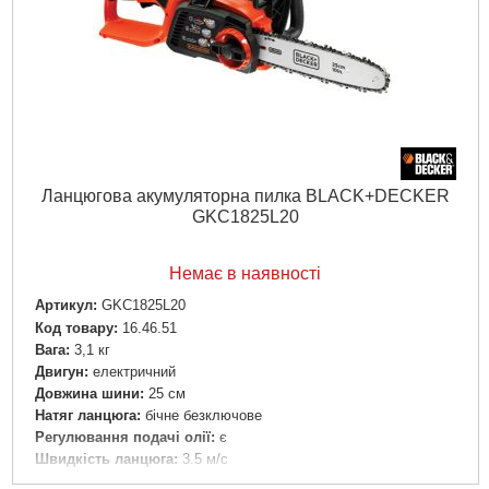
Ланцюгова акумуляторна пилка BLACK+DECKER
GKC1825L20
Немає в наявності
Артикул:
GKC1825L20
Код товару:
16.46.51
Вага:
3,1 кг
Двигун:
електричний
Довжина шини:
25 см
Натяг ланцюга:
бічне безключове
Регулювання подачі олії:
є
Швидкість ланцюга:
3.5 м/с
Клас:
хобі