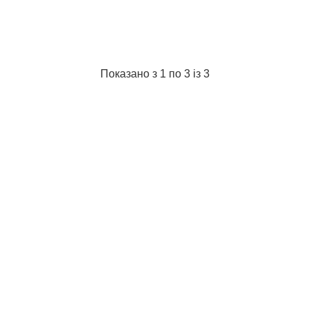
Тип ланцюга:
3/8" (91R)
Докладніше...
Показано з 1 по 3 із 3