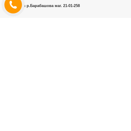
м.Харків р.Барабашова маг. 21-01-258
ОСОБИСТИЙ КАБІНЕТ
Історія замовлень
Особистий кабінет
ДОДАТКОВО
Виробники (бренди)
ІНФОРМАЦІЯ
Контакти
Доставка і оплата
Договір публічної оферти
RT.CO.UA