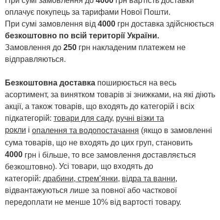
При сумі замовлення до
4000
грн вартість доставки
оплачує покупець за тарифами Нової Пошти.
При сумі замовлення від
4000
грн доставка здійснюється
безкоштовно по всій території України.
Замовлення до
250
грн накладеним платежем не
відправляються.
Безкоштовна доставка
поширюється на весь
асортимент, за винятком товарів зі знижками, на які діють
акції, а також товарів, що входять до категорій і всіх
підкатегорій:
товари для саду
,
ручні візки та
рокли
і
опалення та водопостачання
(якщо в замовленні
сума товарів, що не входять до цих груп, становить
4000
грн і більше, то все замовлення доставляється
. Усі товари, що входять до
безкоштовно)
категорій:
драбини, стрем’янки
,
відра та ванни
,
відвантажуються лише за повної або часткової
передоплати не менше 10% від вартості товару.