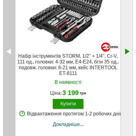
Набір інструментів STORM, 1/2" + 1/4", Cr-V,
Дом
111 од., головки: 4-32 мм, E4-E24, біти 35 од.,
ко
подовж. головки: 6-21 мм, кейс INTERTOOL
ET-8111
В наявності
3 199
Ціна:
грн
Купити
В
Відвантаження протягом 1-2 робочих днів
Докладніше...