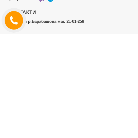
КОНТАКТИ
м.Харків р.Барабашова маг. 21-01-258
ОСОБИСТИЙ КАБІНЕТ
Історія замовлень
Особистий кабінет
ДОДАТКОВО
Виробники (бренди)
ІНФОРМАЦІЯ
Контакти
Доставка і оплата
Договір публічної оферти