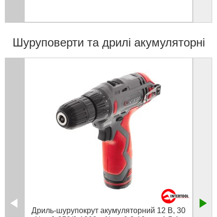
Шуруповерти та дрилі акумуляторні
Дриль-шурупокрут акумуляторний 12 В, 30
Дриль