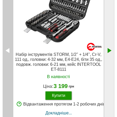
Набір інструментів STORM, 1/2" + 1/4", Cr-V,
Дом
111 од., головки: 4-32 мм, E4-E24, біти 35 од.,
ко
подовж. головки: 6-21 мм, кейс INTERTOOL
ET-8111
В наявності
3 199
Ціна:
грн
Купити
В
Відвантаження протягом 1-2 робочих днів
Докладніше...