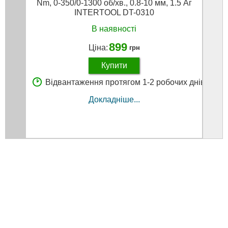
Nm, 0-350/0-1300 об/хв., 0.8-10 мм, 1.5 Аг
В,
INTERTOOL DT-0310
В наявності
899
Ціна:
грн
Купити
Відвантаження протягом 1-2 робочих днів
В
Докладніше...