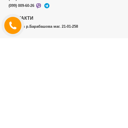
(099) 009-60-26
КОНТАКТИ
м.Харків р.Барабашова маг. 21-01-258
ОСОБИСТИЙ КАБІНЕТ
Історія замовлень
Особистий кабінет
ДОДАТКОВО
Виробники (бренди)
ІНФОРМАЦІЯ
Контакти
Доставка і оплата
Договір публічної оферти