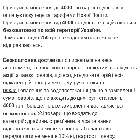
При сумі замовлення до
4000
грн вартість доставки
оплачує покупець за тарифами Нової Пошти.
При сумі замовлення від
4000
грн доставка здійснюється
безкоштовно по всій території України.
Замовлення до
250
грн накладеним платежем не
відправляються.
Безкоштовна доставка
поширюється на весь
асортимент, за винятком товарів зі знижками, на які діють
акції, а також товарів, що входять до категорій і всіх
підкатегорій:
товари для саду
,
ручні візки та
рокли
і
опалення та водопостачання
(якщо в замовленні
сума товарів, що не входять до цих груп, становить
4000
грн і більше, то все замовлення доставляється
. Усі товари, що входять до
безкоштовно)
категорій:
драбини, стрем’янки
,
відра та ванни
,
відвантажуються лише за повної або часткової
передоплати не менше 10% від вартості товару.