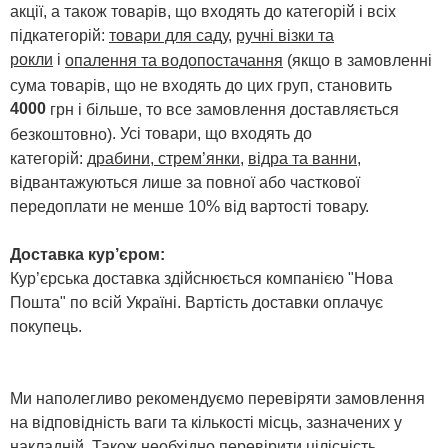
акції, а також товарів, що входять до категорій і всіх
підкатегорій:
товари для саду
,
ручні візки та
рокли
і
опалення та водопостачання
(якщо в замовленні
сума товарів, що не входять до цих груп, становить
4000
грн і більше, то все замовлення доставляється
. Усі товари, що входять до
безкоштовно)
категорій:
драбини, стрем’янки
,
відра та ванни
,
відвантажуються лише за повної або часткової
передоплати не менше 10% від вартості товару.
Доставка кур’єром:
Кур’єрська доставка здійснюється компанією "Нова
Пошта" по всій Україні. Вартість доставки оплачує
покупець.
Ми наполегливо рекомендуємо перевіряти замовлення
на відповідність ваги та кількості місць, зазначених у
накладній. Також необхідно перевірити цілісність