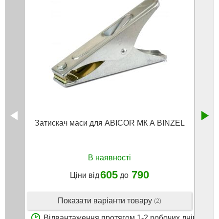
Затискач маси для ABICOR МК А BINZEL
Еле
В наявності
605
790
Ціни від
до
Показати варіанти товару
(2)
Відвантаження протягом 1-2 робочих днів
В