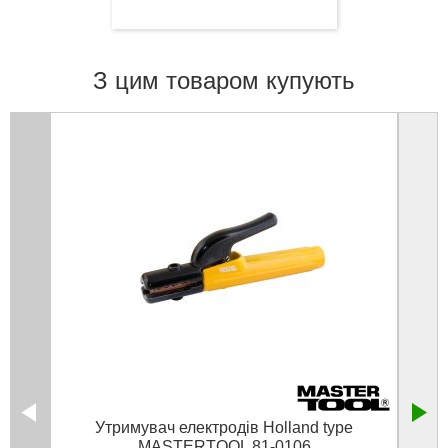
З цим товаром купують
Утримувач електродів Holland type
Тр
MASTERTOOL 81-0106