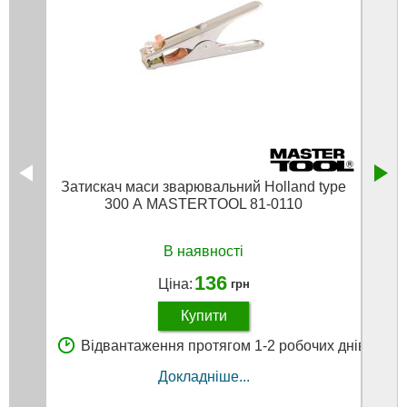
Затискач маси зварювальний Holland type
Зати
300 А MASTERTOOL 81-0110
300
В наявності
136
Ціна:
грн
Купити
Відвантаження протягом 1-2 робочих днів
В
Докладніше...