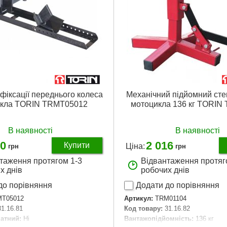
 фіксації переднього колеса
Механічний підйомний сте
икла TORIN TRMT05012
мотоцикла 136 кг TORIN
В наявності
В наявності
90
2 016
Купити
Ціна:
грн
грн
таження протягом 1-3
Відвантаження протяг
х днів
робочих днів
до порівняння
Додати до порівняння
T05012
Артикул:
TRM01104
31.16.81
Код товару:
31.16.82
атний:
Ні
Вантажопідйомність:
136 кг