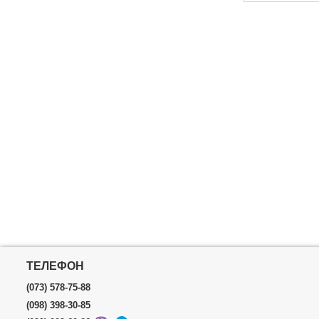
Власна вага:
Гарантійний 
Габарити упа
Вага брутто:
ТЕЛЕФОН
(073) 578-75-88
(098) 398-30-85