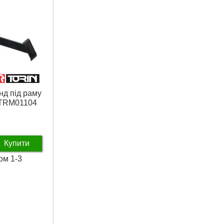
нд під раму
 TRM01104
Купити
ом 1-3