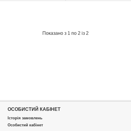
14 кг
Висота підйому:
390 мм
термін:
6 міс
Висота підхвату:
310 мм
ковки:
980x330x170 мм
Домкрат підкатний:
Ні
17,300 р
Власна вага:
6.5 кг
Гарантійний термін:
6 міс
Докладніше...
Ширина майданчика:
170 мм
Показано з 1 по 2 із 2
Довжина майданчика:
260 мм
Докладніше...
ОСОБИСТИЙ КАБІНЕТ
Історія замовлень
Особистий кабінет