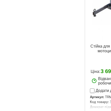
Стійка для
мотоц
3 6
Ціна:
Відван
робочи
Додати 
Артикул:
TRM
Код товару:
Домкрат підк